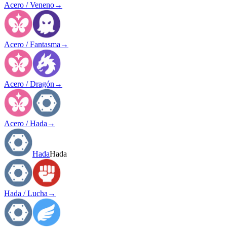
Acero / Veneno
→
Acero / Fantasma
→
Acero / Dragón
→
Acero / Hada
→
Hada
Hada
Hada / Lucha
→