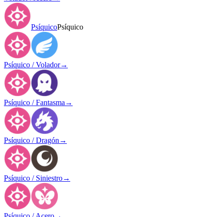
Psíquico
Psíquico
Psíquico / Volador
→
Psíquico / Fantasma
→
Psíquico / Dragón
→
Psíquico / Siniestro
→
Psíquico / Acero
→