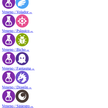
Veneno / Volador
→
Veneno / Psíquico
→
Veneno / Bicho
→
Veneno / Fantasma
→
Veneno / Dragón
→
Veneno / Siniestro
→