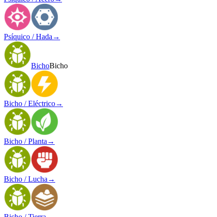
Psíquico / Hada
→
Bicho
Bicho
Bicho / Eléctrico
→
Bicho / Planta
→
Bicho / Lucha
→
Bicho / Tierra
→