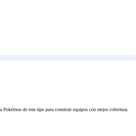
a Pokémon de este tipo para construir equipos con mejor cobertura.