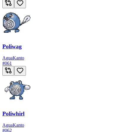
Poliwag
Agua
Kanto
#
061
Poliwhirl
Agua
Kanto
#
062