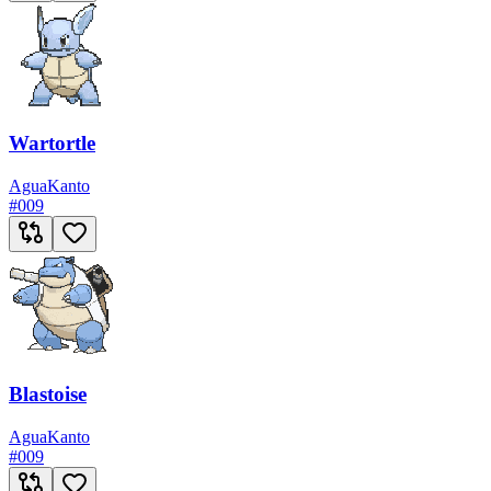
Wartortle
Agua
Kanto
#
009
Blastoise
Agua
Kanto
#
009