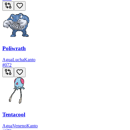
Poliwrath
Agua
Lucha
Kanto
#
072
Tentacool
Agua
Veneno
Kanto