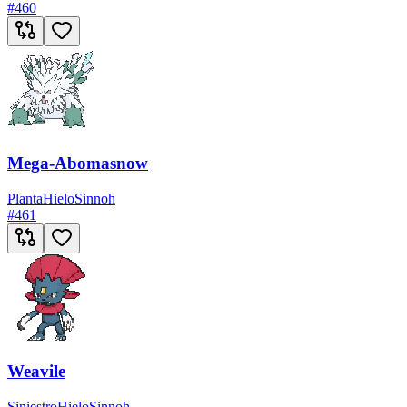
#
460
Mega-Abomasnow
Planta
Hielo
Sinnoh
#
461
Weavile
Siniestro
Hielo
Sinnoh