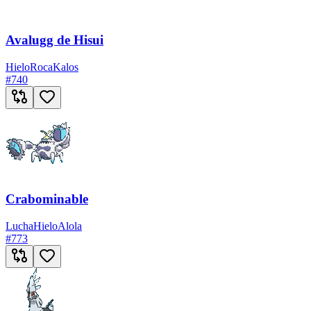
Avalugg de Hisui
Hielo
Roca
Kalos
#
740
Crabominable
Lucha
Hielo
Alola
#
773