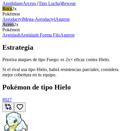
Annihilape
Arceus (Tipo Lucha)
Bewear
Roca
2x
Pokémon
Aerodactyl
Mega-Aerodactyl
Aggron
Acero
2x
Pokémon
Aegislash
Aegislash Forma Filo
Aggron
Estrategia
Prioriza ataques de tipo Fuego: es 2x× eficaz contra Hielo.
Si el rival usa tipo Hielo, habrá resistencias parciales; considera
mejor cobertura en tu equipo.
Pokémon de tipo Hielo
#
027