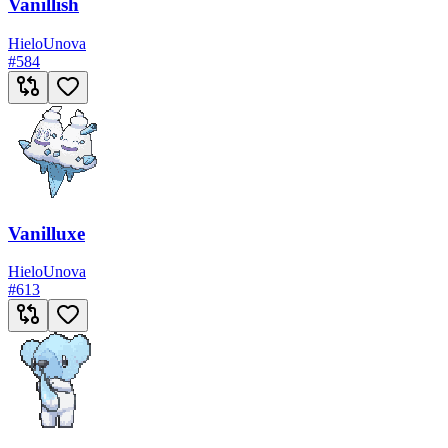
Vanillish
Hielo
Unova
#
584
Vanilluxe
Hielo
Unova
#
613