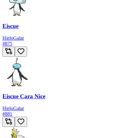
Eiscue
Hielo
Galar
#
875
Eiscue Cara Nice
Hielo
Galar
#
881