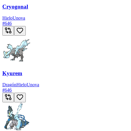
Cryogonal
Hielo
Unova
#
646
Kyurem
Dragón
Hielo
Unova
#
646