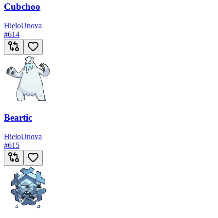
Cubchoo
Hielo
Unova
#
614
Beartic
Hielo
Unova
#
615