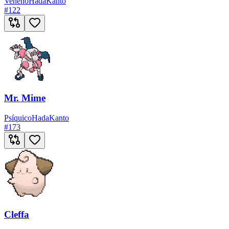
Veneno
Hada
Kanto
#
122
Mr. Mime
Psíquico
Hada
Kanto
#
173
Cleffa