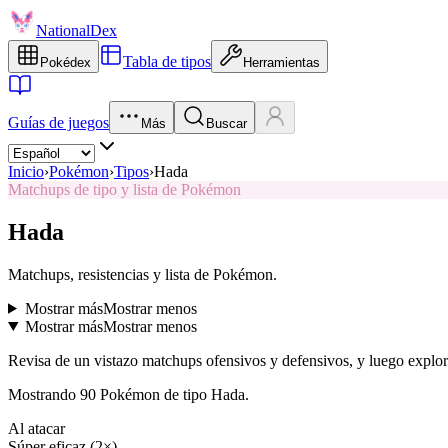
NationalDex
Tabla de tipos
Pokédex
Herramientas
Guías de juegos
Más
Buscar
Inicio
›
Pokémon
›
Tipos
›
Hada
Matchups de tipo y lista de Pokémon
Hada
Matchups, resistencias y lista de Pokémon.
Mostrar más
Mostrar menos
Mostrar más
Mostrar menos
Revisa de un vistazo matchups ofensivos y defensivos, y luego explor
Mostrando 90 Pokémon de tipo Hada.
Al atacar
Súper eficaz (2×)