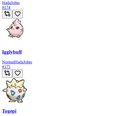
Hada
Johto
#
174
Igglybuff
Normal
Hada
Johto
#
175
Togepi