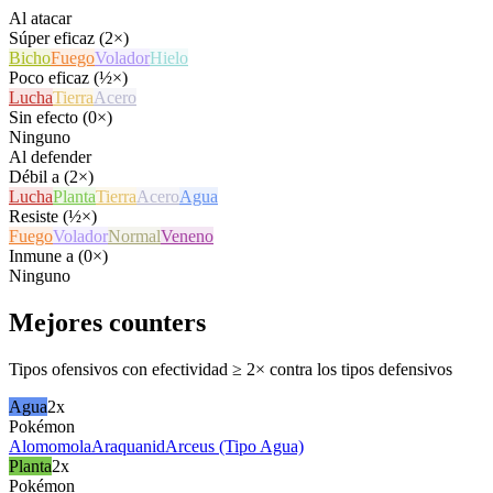
Al atacar
Súper eficaz (2×)
Bicho
Fuego
Volador
Hielo
Poco eficaz (½×)
Lucha
Tierra
Acero
Sin efecto (0×)
Ninguno
Al defender
Débil a (2×)
Lucha
Planta
Tierra
Acero
Agua
Resiste (½×)
Fuego
Volador
Normal
Veneno
Inmune a (0×)
Ninguno
Mejores counters
Tipos ofensivos con efectividad ≥ 2× contra los tipos defensivos
Agua
2x
Pokémon
Alomomola
Araquanid
Arceus (Tipo Agua)
Planta
2x
Pokémon