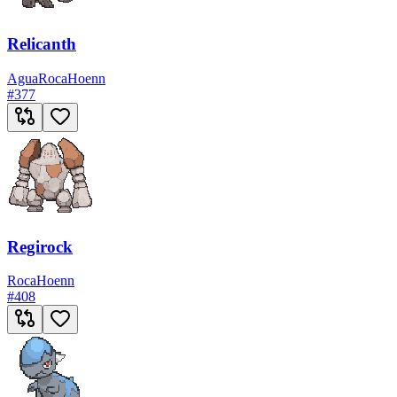
Relicanth
Agua
Roca
Hoenn
#
377
Regirock
Roca
Hoenn
#
408