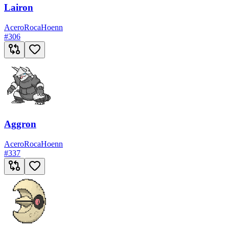
Lairon
Acero
Roca
Hoenn
#
306
Aggron
Acero
Roca
Hoenn
#
337