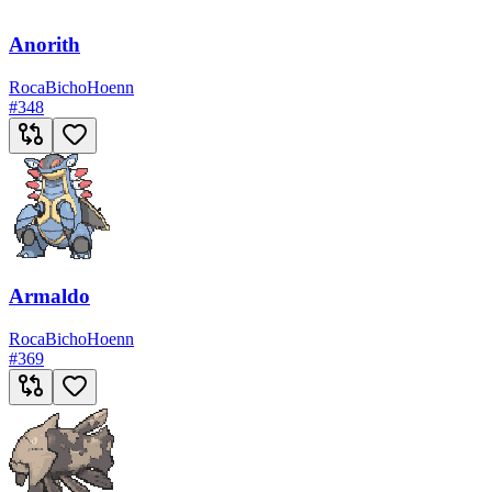
Anorith
Roca
Bicho
Hoenn
#
348
Armaldo
Roca
Bicho
Hoenn
#
369