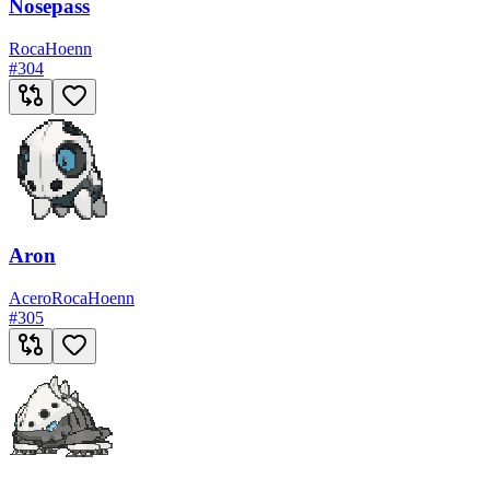
Nosepass
Roca
Hoenn
#
304
Aron
Acero
Roca
Hoenn
#
305