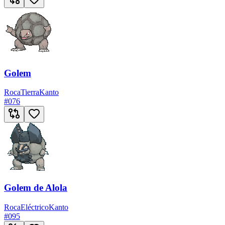
Golem
Roca
Tierra
Kanto
#
076
Golem de Alola
Roca
Eléctrico
Kanto
#
095