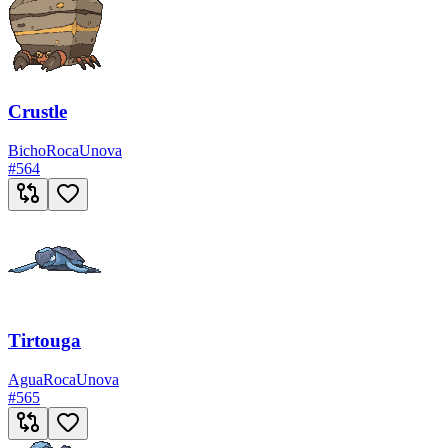
Crustle
Bicho
Roca
Unova
#
564
Tirtouga
Agua
Roca
Unova
#
565