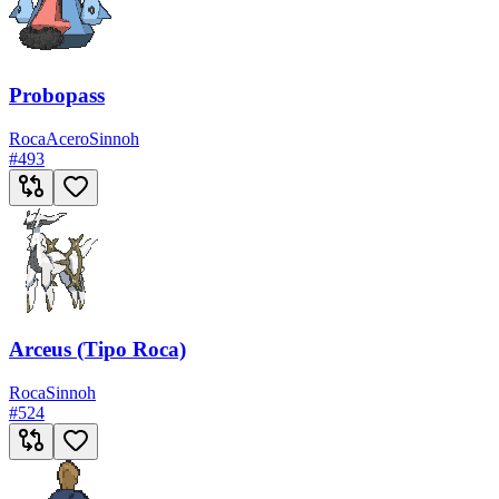
Probopass
Roca
Acero
Sinnoh
#
493
Arceus (Tipo Roca)
Roca
Sinnoh
#
524