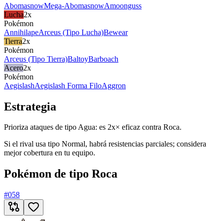
Abomasnow
Mega-Abomasnow
Amoonguss
Lucha
2x
Pokémon
Annihilape
Arceus (Tipo Lucha)
Bewear
Tierra
2x
Pokémon
Arceus (Tipo Tierra)
Baltoy
Barboach
Acero
2x
Pokémon
Aegislash
Aegislash Forma Filo
Aggron
Estrategia
Prioriza ataques de tipo Agua: es 2x× eficaz contra Roca.
Si el rival usa tipo Normal, habrá resistencias parciales; considera
mejor cobertura en tu equipo.
Pokémon de tipo Roca
#
058