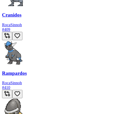
Cranidos
Roca
Sinnoh
#
409
Rampardos
Roca
Sinnoh
#
410