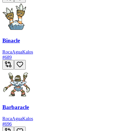
Binacle
Roca
Agua
Kalos
#
689
Barbaracle
Roca
Agua
Kalos
#
696