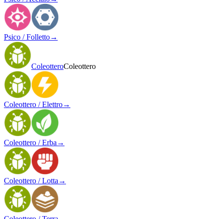
Psico / Folletto
→
Coleottero
Coleottero
Coleottero / Elettro
→
Coleottero / Erba
→
Coleottero / Lotta
→
Coleottero / Terra
→