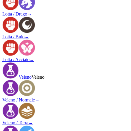
Lotta / Drago
→
Lotta / Buio
→
Lotta / Acciaio
→
Veleno
Veleno
Veleno / Normale
→
Veleno / Terra
→