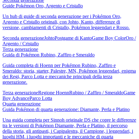
Seconda generazione
Guide Pokémon Oro, Argento e Cristallo
Un hub di guide di seconda generazione per i Pokémon Oro,
Argento e Cristallo originali, con Johto, Kanto, differenze di
versione, cambiamenti di Cristallo, Pokémon leggendari e Rosso.
Seconda generazione
Johto
Postgame di Kanto
Game Boy Color
Oro /
Argento / Cristallo
Terza generazione
Guida di Pokémon Rubino, Zaffiro e Smeraldo
Guida completa di Hoenn per Pokémon Rubino, Zaffiro e
Smeraldo: storia, starter, Palestre, MN, Pokémon leggendari, enigma
dei Regi, Parco Lotta e meccaniche principali della terza
generazione.
Terza generazione
Regione Hoenn
Rubino / Zaffiro / Smeraldo
Game
Boy Advance
Parco Lotta
Quarta generazione
Guida Pokémon di quarta generazione: Diamante, Perla e Platino
Una guida completa per Sinnoh originale DS che copre le differenze
tra le versioni di Pokémon Diamante, Perla e Platino, il percorso
della storia, gli antipasti, i Capipalestra, il Campione, i leggendari, i
luoghi HM, i luoghi importanti e le meccaniche di quarta