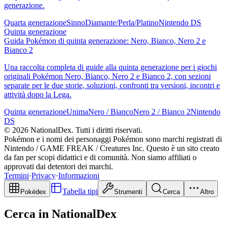
generazione.
Quarta generazione
Sinno
Diamante/Perla/Platino
Nintendo DS
Quinta generazione
Guida Pokémon di quinta generazione: Nero, Bianco, Nero 2 e
Bianco 2
Una raccolta completa di guide alla quinta generazione per i giochi
originali Pokémon Nero, Bianco, Nero 2 e Bianco 2, con sezioni
separate per le due storie, soluzioni, confronti tra versioni, incontri e
attività dopo la Lega.
Quinta generazione
Unima
Nero / Bianco
Nero 2 / Bianco 2
Nintendo
DS
© 2026 NationalDex. Tutti i diritti riservati.
Pokémon e i nomi dei personaggi Pokémon sono marchi registrati di
Nintendo / GAME FREAK / Creatures Inc. Questo è un sito creato
da fan per scopi didattici e di comunità. Non siamo affiliati o
approvati dai detentori dei marchi.
Termini
·
Privacy
·
Informazioni
Tabella tipi
Pokédex
Strumenti
Cerca
Altro
Cerca in NationalDex