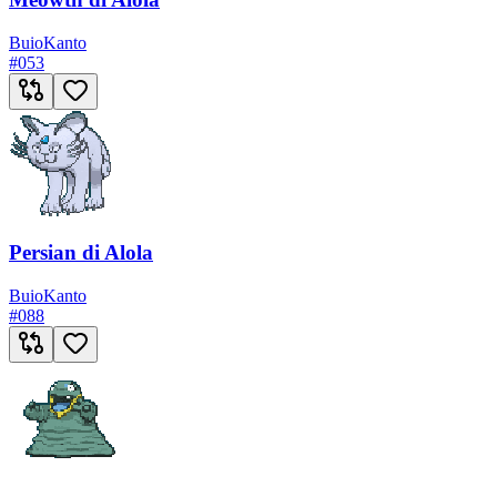
Buio
Kanto
#
053
Persian di Alola
Buio
Kanto
#
088