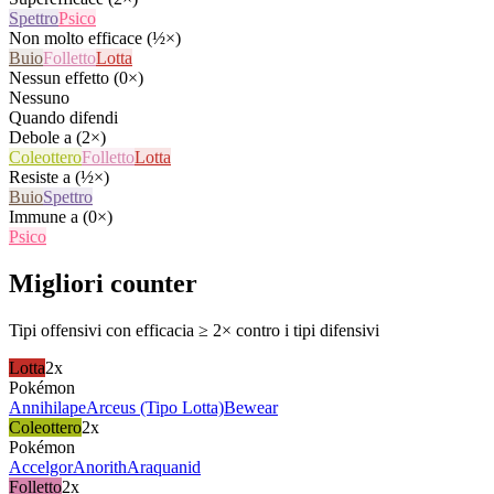
Spettro
Psico
Non molto efficace (½×)
Buio
Folletto
Lotta
Nessun effetto (0×)
Nessuno
Quando difendi
Debole a (2×)
Coleottero
Folletto
Lotta
Resiste a (½×)
Buio
Spettro
Immune a (0×)
Psico
Migliori counter
Tipi offensivi con efficacia ≥ 2× contro i tipi difensivi
Lotta
2x
Pokémon
Annihilape
Arceus (Tipo Lotta)
Bewear
Coleottero
2x
Pokémon
Accelgor
Anorith
Araquanid
Folletto
2x