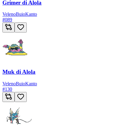
Grimer di Alola
Veleno
Buio
Kanto
#
089
Muk di Alola
Veleno
Buio
Kanto
#
130