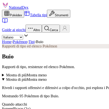
NationalDex
Tabella tipi
Pokédex
Strumenti
Guide ai giochi
Altro
Cerca
Home
›
Pokémon
›
Tipi
›
Buio
Rapporti di tipo ed elenco Pokémon
Buio
Rapporti di tipo, resistenze ed elenco Pokémon.
Mostra di più
Mostra meno
Mostra di più
Mostra meno
Rivedi i rapporti offensivi e difensivi a colpo d'occhio, poi esplora i
Mostrando 95 Pokémon di tipo Buio.
Quando attacchi
Superefficace (2×)