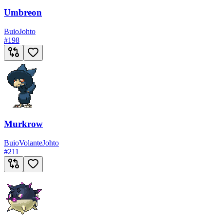
Umbreon
Buio
Johto
#
198
Murkrow
Buio
Volante
Johto
#
211