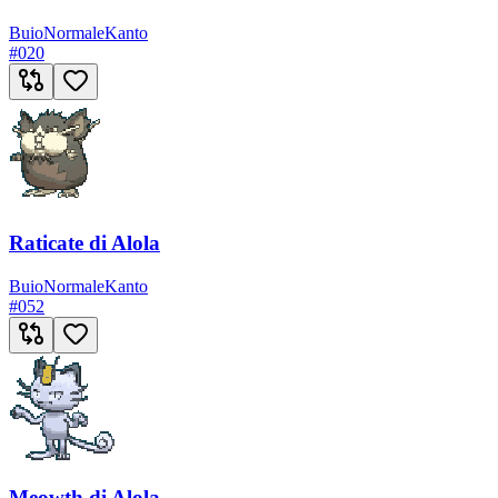
Buio
Normale
Kanto
#
020
Raticate di Alola
Buio
Normale
Kanto
#
052
Meowth di Alola