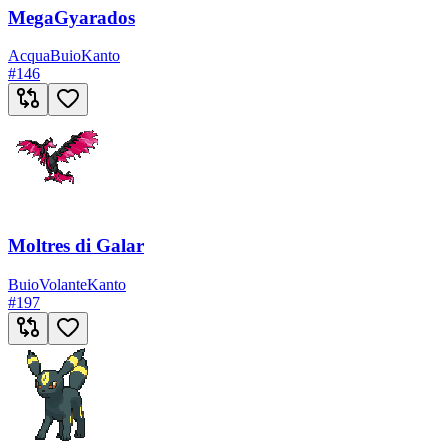
MegaGyarados
Acqua
Buio
Kanto
#
146
Moltres di Galar
Buio
Volante
Kanto
#
197