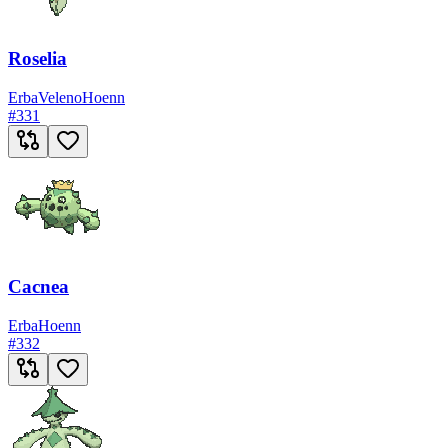
Roselia
Erba
Veleno
Hoenn
#
331
Cacnea
Erba
Hoenn
#
332