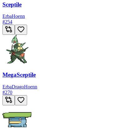
Sceptile
Erba
Hoenn
#
254
MegaSceptile
Erba
Drago
Hoenn
#
270