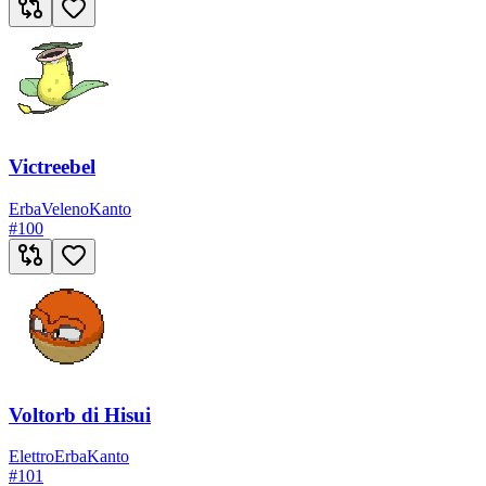
Victreebel
Erba
Veleno
Kanto
#
100
Voltorb di Hisui
Elettro
Erba
Kanto
#
101