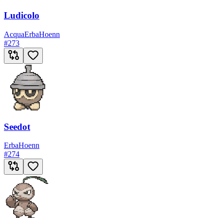
Ludicolo
Acqua
Erba
Hoenn
#
273
Seedot
Erba
Hoenn
#
274