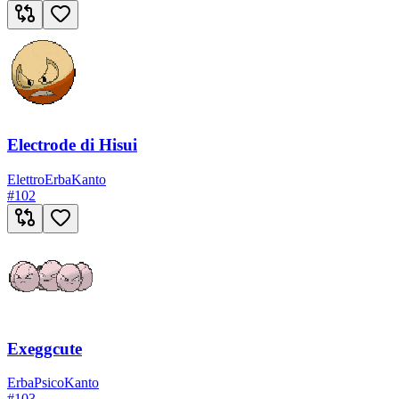
Electrode di Hisui
Elettro
Erba
Kanto
#
102
Exeggcute
Erba
Psico
Kanto
#
103