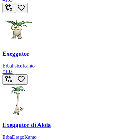
Exeggutor
Erba
Psico
Kanto
#
103
Exeggutor di Alola
Erba
Drago
Kanto