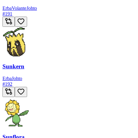
Erba
Volante
Johto
#
191
Sunkern
Erba
Johto
#
192
Sunflora