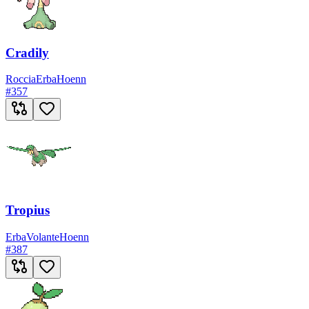
Cradily
Roccia
Erba
Hoenn
#
357
Tropius
Erba
Volante
Hoenn
#
387