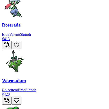
Roserade
Erba
Veleno
Sinnoh
#
413
Wormadam
Coleottero
Erba
Sinnoh
#
420