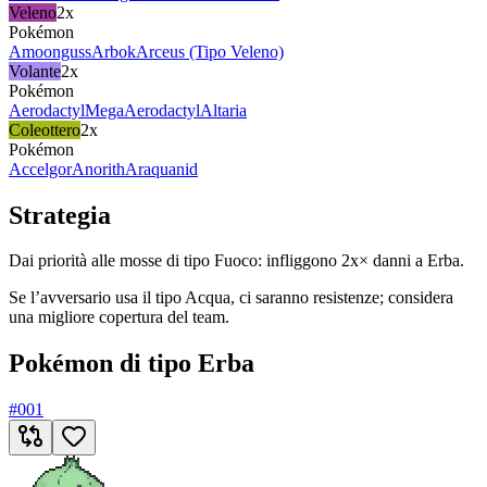
Veleno
2x
Pokémon
Amoonguss
Arbok
Arceus (Tipo Veleno)
Volante
2x
Pokémon
Aerodactyl
MegaAerodactyl
Altaria
Coleottero
2x
Pokémon
Accelgor
Anorith
Araquanid
Strategia
Dai priorità alle mosse di tipo Fuoco: infliggono 2x× danni a Erba.
Se l’avversario usa il tipo Acqua, ci saranno resistenze; considera
una migliore copertura del team.
Pokémon di tipo Erba
#
001