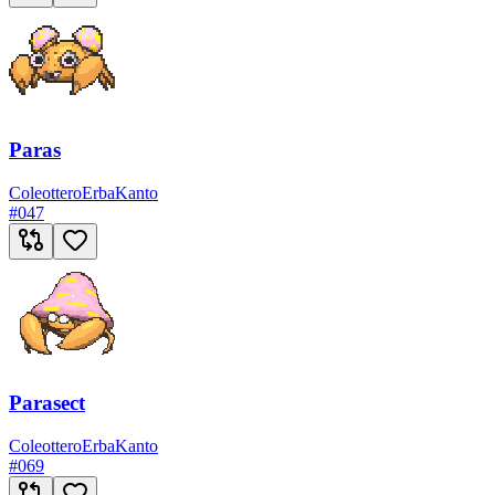
Paras
Coleottero
Erba
Kanto
#
047
Parasect
Coleottero
Erba
Kanto
#
069