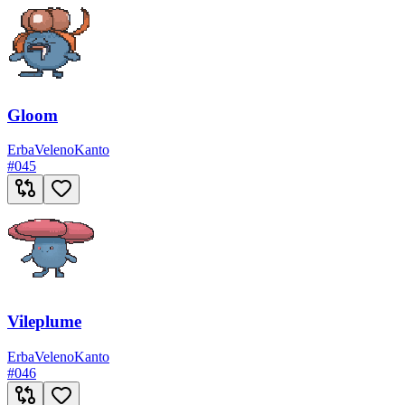
Gloom
Erba
Veleno
Kanto
#
045
Vileplume
Erba
Veleno
Kanto
#
046