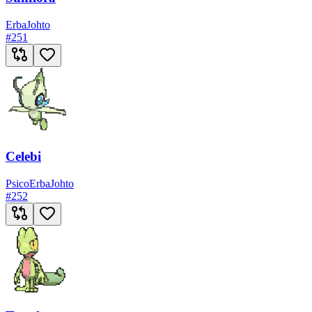
Erba
Johto
#
251
Celebi
Psico
Erba
Johto
#
252