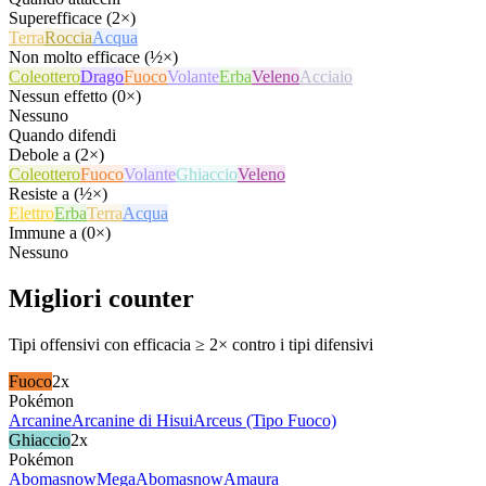
Superefficace (2×)
Terra
Roccia
Acqua
Non molto efficace (½×)
Coleottero
Drago
Fuoco
Volante
Erba
Veleno
Acciaio
Nessun effetto (0×)
Nessuno
Quando difendi
Debole a (2×)
Coleottero
Fuoco
Volante
Ghiaccio
Veleno
Resiste a (½×)
Elettro
Erba
Terra
Acqua
Immune a (0×)
Nessuno
Migliori counter
Tipi offensivi con efficacia ≥ 2× contro i tipi difensivi
Fuoco
2x
Pokémon
Arcanine
Arcanine di Hisui
Arceus (Tipo Fuoco)
Ghiaccio
2x
Pokémon
Abomasnow
MegaAbomasnow
Amaura