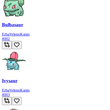
Bulbasaur
Erba
Veleno
Kanto
#
002
Ivysaur
Erba
Veleno
Kanto
#
003