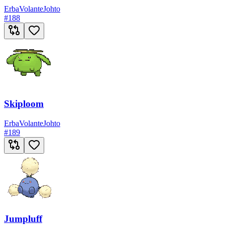
Erba
Volante
Johto
#
188
Skiploom
Erba
Volante
Johto
#
189
Jumpluff