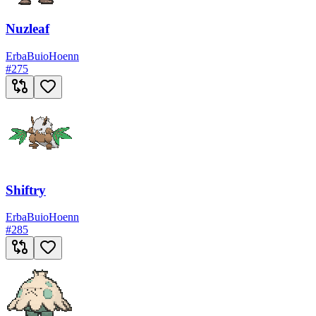
Nuzleaf
Erba
Buio
Hoenn
#
275
Shiftry
Erba
Buio
Hoenn
#
285