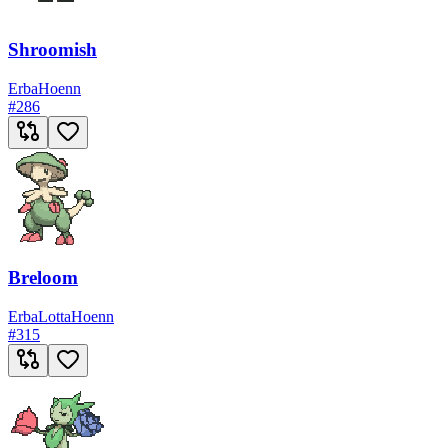
Shroomish
Erba
Hoenn
#
286
Breloom
Erba
Lotta
Hoenn
#
315