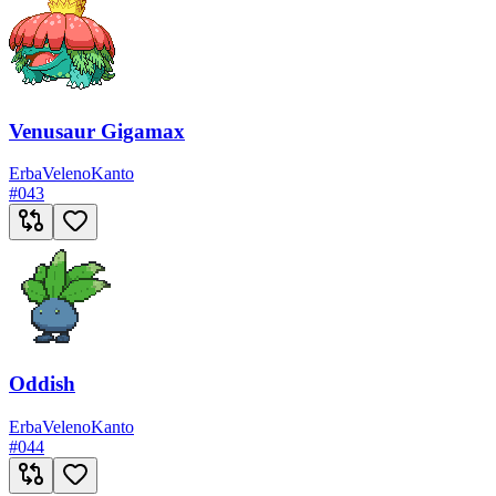
Venusaur Gigamax
Erba
Veleno
Kanto
#
043
Oddish
Erba
Veleno
Kanto
#
044