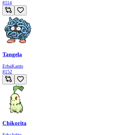
#
114
Tangela
Erba
Kanto
#
152
Chikorita
Erba
Johto