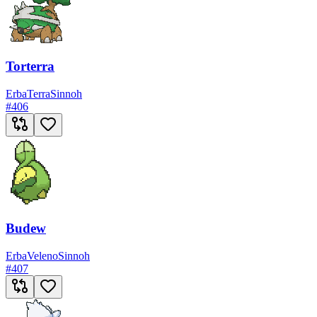
Torterra
Erba
Terra
Sinnoh
#
406
Budew
Erba
Veleno
Sinnoh
#
407