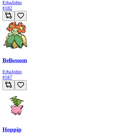
Erba
Johto
#
182
Bellossom
Erba
Johto
#
187
Hoppip