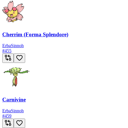
Cherrim (Forma Splendore)
Erba
Sinnoh
#
455
Carnivine
Erba
Sinnoh
#
459