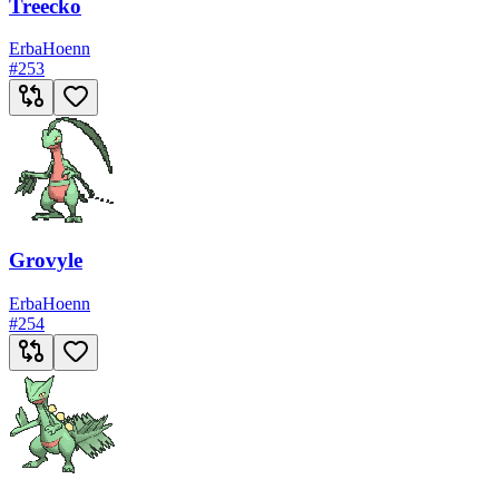
Treecko
Erba
Hoenn
#
253
Grovyle
Erba
Hoenn
#
254