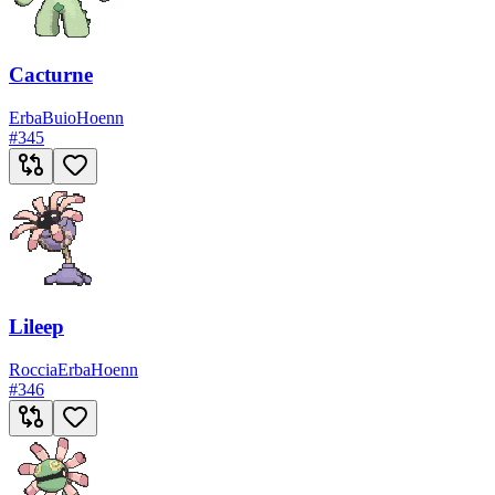
Cacturne
Erba
Buio
Hoenn
#
345
Lileep
Roccia
Erba
Hoenn
#
346