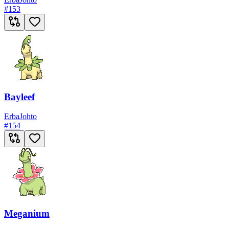
#
153
Bayleef
Erba
Johto
#
154
Meganium