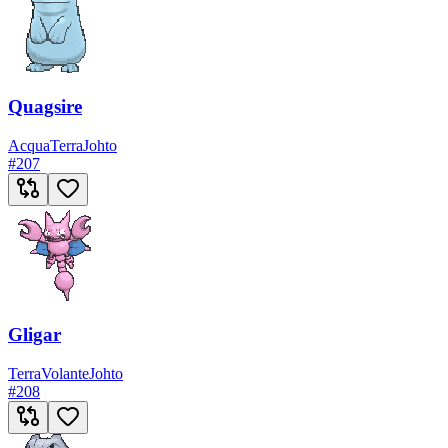
Quagsire
Acqua
Terra
Johto
#
207
Gligar
Terra
Volante
Johto
#
208