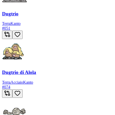
Dugtrio
Terra
Kanto
#
051
Dugtrio di Alola
Terra
Acciaio
Kanto
#
074