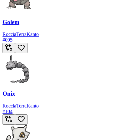
Golem
Roccia
Terra
Kanto
#
095
Onix
Roccia
Terra
Kanto
#
104