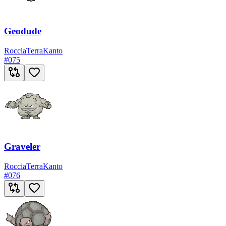
Geodude
Roccia
Terra
Kanto
#
075
Graveler
Roccia
Terra
Kanto
#
076