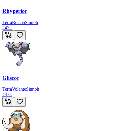
Rhyperior
Terra
Roccia
Sinnoh
#
472
Gliscor
Terra
Volante
Sinnoh
#
473