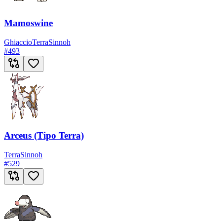
Mamoswine
Ghiaccio
Terra
Sinnoh
#
493
Arceus (Tipo Terra)
Terra
Sinnoh
#
529