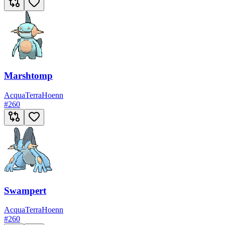
Marshtomp
Acqua
Terra
Hoenn
#
260
Swampert
Acqua
Terra
Hoenn
#
260