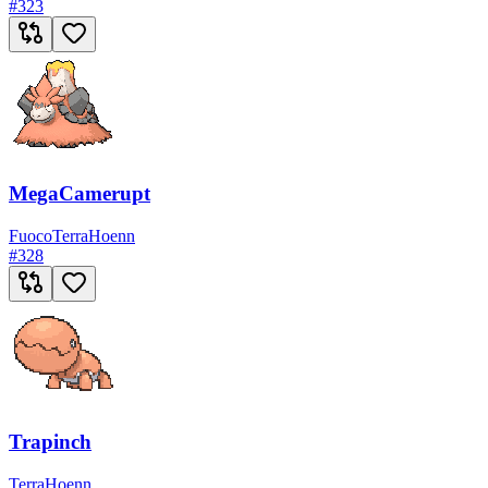
#
323
MegaCamerupt
Fuoco
Terra
Hoenn
#
328
Trapinch
Terra
Hoenn