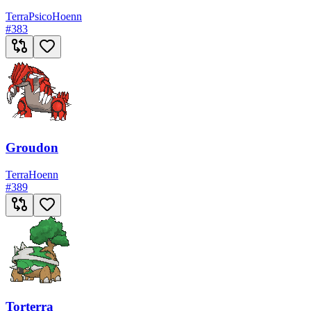
Terra
Psico
Hoenn
#
383
Groudon
Terra
Hoenn
#
389
Torterra