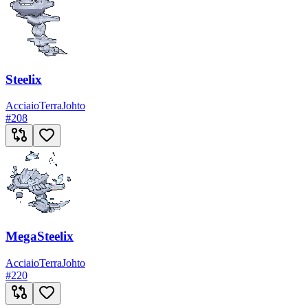
Steelix
Acciaio
Terra
Johto
#
208
MegaSteelix
Acciaio
Terra
Johto
#
220