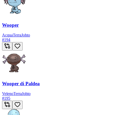
Wooper
Acqua
Terra
Johto
#
194
Wooper di Paldea
Veleno
Terra
Johto
#
195