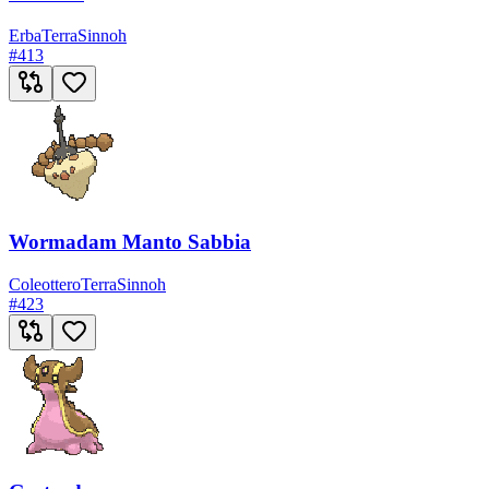
Erba
Terra
Sinnoh
#
413
Wormadam Manto Sabbia
Coleottero
Terra
Sinnoh
#
423