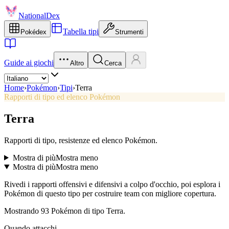
NationalDex
Tabella tipi
Pokédex
Strumenti
Guide ai giochi
Altro
Cerca
Home
›
Pokémon
›
Tipi
›
Terra
Rapporti di tipo ed elenco Pokémon
Terra
Rapporti di tipo, resistenze ed elenco Pokémon.
Mostra di più
Mostra meno
Mostra di più
Mostra meno
Rivedi i rapporti offensivi e difensivi a colpo d'occhio, poi esplora i
Pokémon di questo tipo per costruire team con migliore copertura.
Mostrando 93 Pokémon di tipo Terra.
Quando attacchi