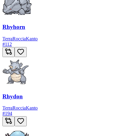
Rhyhorn
Terra
Roccia
Kanto
#
112
Rhydon
Terra
Roccia
Kanto
#
194