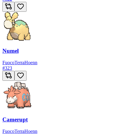
Numel
Fuoco
Terra
Hoenn
#
323
Camerupt
Fuoco
Terra
Hoenn