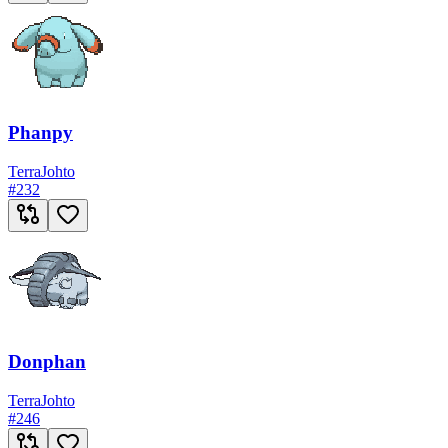
Phanpy
Terra
Johto
#
232
Donphan
Terra
Johto
#
246