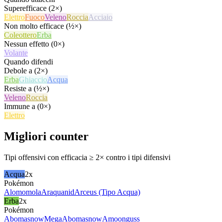
Superefficace (2×)
Elettro
Fuoco
Veleno
Roccia
Acciaio
Non molto efficace (½×)
Coleottero
Erba
Nessun effetto (0×)
Volante
Quando difendi
Debole a (2×)
Erba
Ghiaccio
Acqua
Resiste a (½×)
Veleno
Roccia
Immune a (0×)
Elettro
Migliori counter
Tipi offensivi con efficacia ≥ 2× contro i tipi difensivi
Acqua
2x
Pokémon
Alomomola
Araquanid
Arceus (Tipo Acqua)
Erba
2x
Pokémon
Abomasnow
MegaAbomasnow
Amoonguss