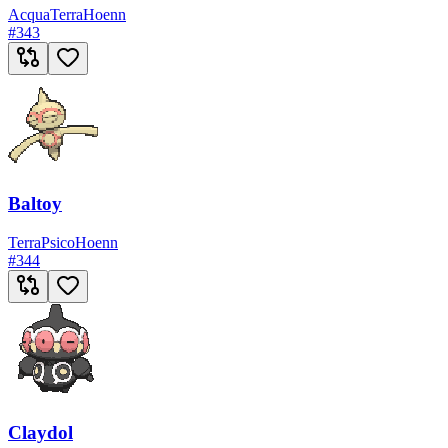
Acqua
Terra
Hoenn
#
343
Baltoy
Terra
Psico
Hoenn
#
344
Claydol