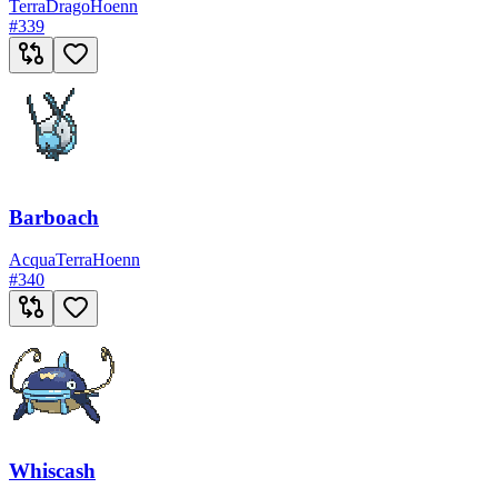
Terra
Drago
Hoenn
#
339
Barboach
Acqua
Terra
Hoenn
#
340
Whiscash