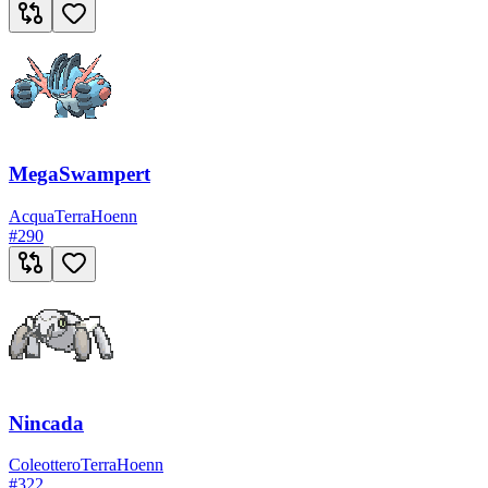
MegaSwampert
Acqua
Terra
Hoenn
#
290
Nincada
Coleottero
Terra
Hoenn
#
322