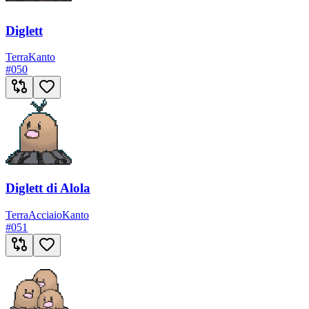
Diglett
Terra
Kanto
#
050
Diglett di Alola
Terra
Acciaio
Kanto
#
051