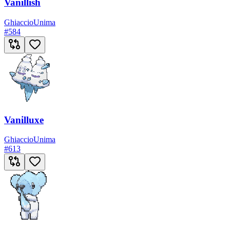
Vanillish
Ghiaccio
Unima
#
584
Vanilluxe
Ghiaccio
Unima
#
613