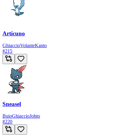
Articuno
Ghiaccio
Volante
Kanto
#
215
Sneasel
Buio
Ghiaccio
Johto
#
220