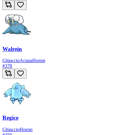
Walrein
Ghiaccio
Acqua
Hoenn
#
378
Regice
Ghiaccio
Hoenn
#
459