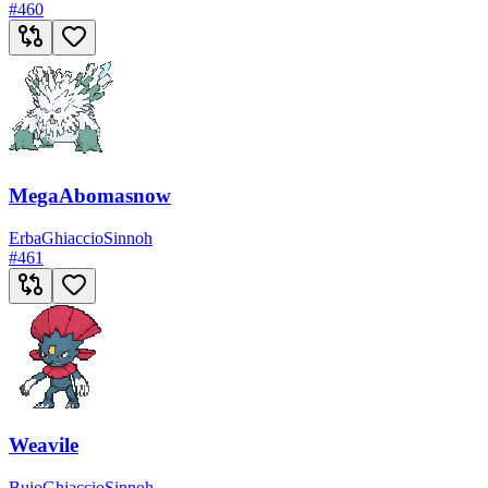
#
460
MegaAbomasnow
Erba
Ghiaccio
Sinnoh
#
461
Weavile
Buio
Ghiaccio
Sinnoh