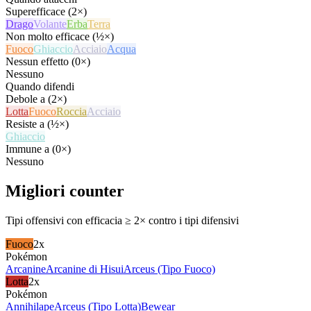
Superefficace (2×)
Drago
Volante
Erba
Terra
Non molto efficace (½×)
Fuoco
Ghiaccio
Acciaio
Acqua
Nessun effetto (0×)
Nessuno
Quando difendi
Debole a (2×)
Lotta
Fuoco
Roccia
Acciaio
Resiste a (½×)
Ghiaccio
Immune a (0×)
Nessuno
Migliori counter
Tipi offensivi con efficacia ≥ 2× contro i tipi difensivi
Fuoco
2x
Pokémon
Arcanine
Arcanine di Hisui
Arceus (Tipo Fuoco)
Lotta
2x
Pokémon
Annihilape
Arceus (Tipo Lotta)
Bewear