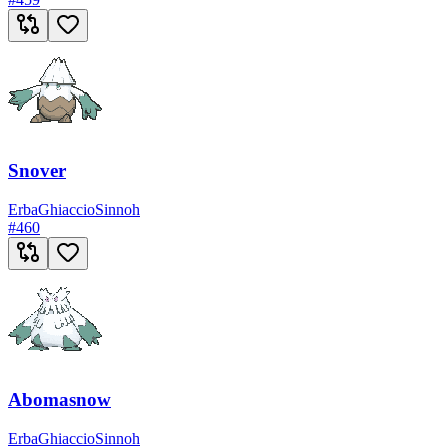
Snover
Erba
Ghiaccio
Sinnoh
#
460
Abomasnow
Erba
Ghiaccio
Sinnoh