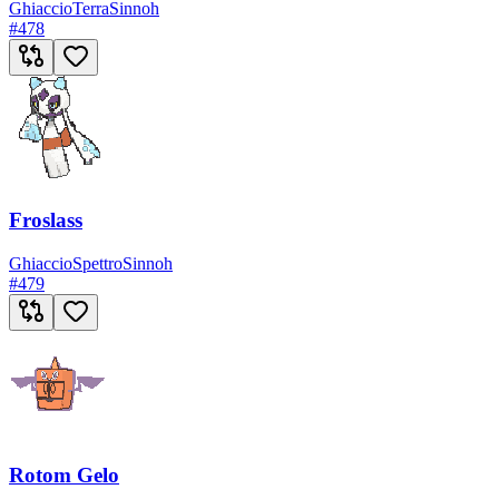
Ghiaccio
Terra
Sinnoh
#
478
Froslass
Ghiaccio
Spettro
Sinnoh
#
479
Rotom Gelo