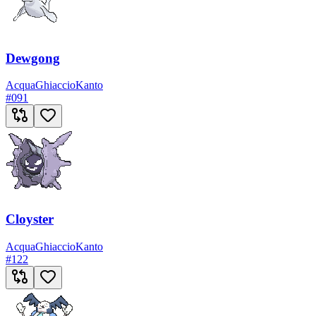
Dewgong
Acqua
Ghiaccio
Kanto
#
091
Cloyster
Acqua
Ghiaccio
Kanto
#
122