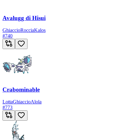
Avalugg di Hisui
Ghiaccio
Roccia
Kalos
#
740
Crabominable
Lotta
Ghiaccio
Alola
#
773