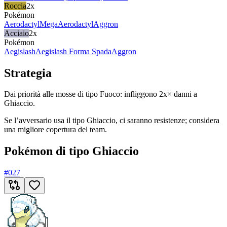
Roccia
2x
Pokémon
Aerodactyl
MegaAerodactyl
Aggron
Acciaio
2x
Pokémon
Aegislash
Aegislash Forma Spada
Aggron
Strategia
Dai priorità alle mosse di tipo Fuoco: infliggono 2x× danni a
Ghiaccio.
Se l’avversario usa il tipo Ghiaccio, ci saranno resistenze; considera
una migliore copertura del team.
Pokémon di tipo Ghiaccio
#
027