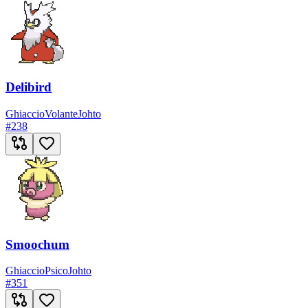
Delibird
Ghiaccio
Volante
Johto
#
238
Smoochum
Ghiaccio
Psico
Johto
#
351