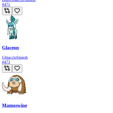
#
471
Glaceon
Ghiaccio
Sinnoh
#
473
Mamoswine