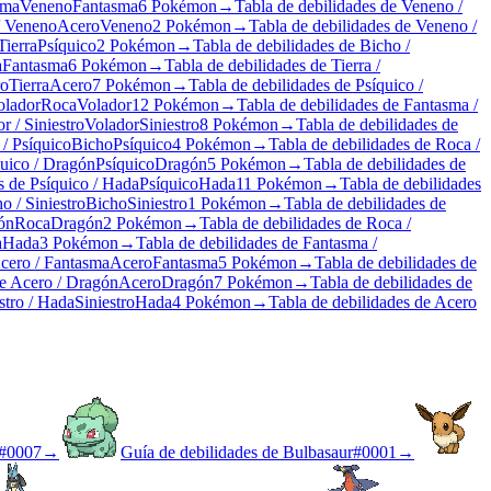
sma
Veneno
Fantasma
6 Pokémon
→
Tabla de debilidades de Veneno /
/ Veneno
Acero
Veneno
2 Pokémon
→
Tabla de debilidades de Veneno /
Tierra
Psíquico
2 Pokémon
→
Tabla de debilidades de Bicho /
a
Fantasma
6 Pokémon
→
Tabla de debilidades de Tierra /
ro
Tierra
Acero
7 Pokémon
→
Tabla de debilidades de Psíquico /
olador
Roca
Volador
12 Pokémon
→
Tabla de debilidades de Fantasma /
r / Siniestro
Volador
Siniestro
8 Pokémon
→
Tabla de debilidades de
 / Psíquico
Bicho
Psíquico
4 Pokémon
→
Tabla de debilidades de Roca /
quico / Dragón
Psíquico
Dragón
5 Pokémon
→
Tabla de debilidades de
s de Psíquico / Hada
Psíquico
Hada
11 Pokémon
→
Tabla de debilidades
o / Siniestro
Bicho
Siniestro
1 Pokémon
→
Tabla de debilidades de
ón
Roca
Dragón
2 Pokémon
→
Tabla de debilidades de Roca /
a
Hada
3 Pokémon
→
Tabla de debilidades de Fantasma /
Acero / Fantasma
Acero
Fantasma
5 Pokémon
→
Tabla de debilidades de
de Acero / Dragón
Acero
Dragón
7 Pokémon
→
Tabla de debilidades de
stro / Hada
Siniestro
Hada
4 Pokémon
→
Tabla de debilidades de Acero
#
0007
→
Guía de debilidades de Bulbasaur
#
0001
→