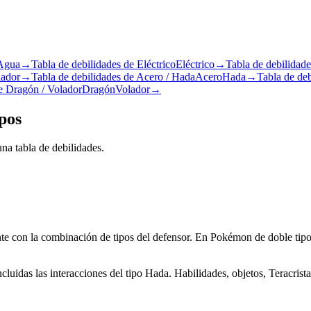
Agua
→
Tabla de debilidades de Eléctrico
Eléctrico
→
Tabla de debilidad
lador
→
Tabla de debilidades de Acero / Hada
Acero
Hada
→
Tabla de deb
de Dragón / Volador
Dragón
Volador
→
pos
na tabla de debilidades.
te con la combinación de tipos del defensor. En Pokémon de doble tipo s
ncluidas las interacciones del tipo Hada. Habilidades, objetos, Teracri