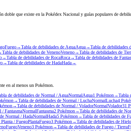
ión doble que existe en la Pokédex Nacional y guías populares de debi
ego
Fuego
→
Tabla de debilidades de Agua
Agua
→
Tabla de debilidades d
→
Tabla de debilidades de Veneno
Veneno
→
Tabla de debilidades de Tier
o
→
Tabla de debilidades de Roca
Roca
→
Tabla de debilidades de Fant
ro
→
Tabla de debilidades de Hada
Hada
→
ente en al menos un Pokémon.
abla de debilidades de Normal / Agua
Normal
Agua
1 Pokémon
→
Tabla 
okémon
→
Tabla de debilidades de Normal / Lucha
Normal
Lucha
4 Pok
okémon
→
Tabla de debilidades de Normal / Volador
Normal
Volador
31 
l / Fantasma
Normal
Fantasma
2 Pokémon
→
Tabla de debilidades de No
 de Normal / Hada
Normal
Hada
5 Pokémon
→
Tabla de debilidades de F
 Planta / Fuego
Planta
Fuego
3 Pokémon
→
Tabla de debilidades de Hiel
neno
Fuego
Veneno
3 Pokémon
→
Tabla de debilidades de Fuego / Tierra
F