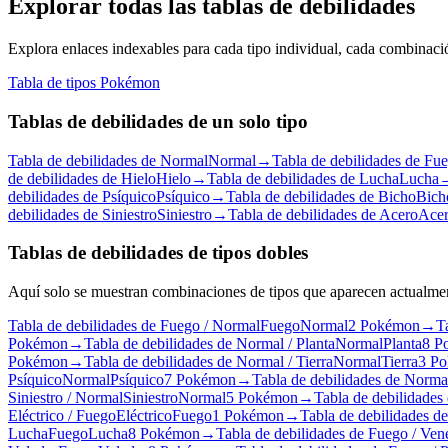
Explorar todas las tablas de debilidades
Explora enlaces indexables para cada tipo individual, cada combinac
Tabla de tipos Pokémon
Tablas de debilidades de un solo tipo
Tabla de debilidades de Normal
Normal
→
Tabla de debilidades de Fu
de debilidades de Hielo
Hielo
→
Tabla de debilidades de Lucha
Lucha
debilidades de Psíquico
Psíquico
→
Tabla de debilidades de Bicho
Bich
debilidades de Siniestro
Siniestro
→
Tabla de debilidades de Acero
Ace
Tablas de debilidades de tipos dobles
Aquí solo se muestran combinaciones de tipos que aparecen actualm
Tabla de debilidades de Fuego / Normal
Fuego
Normal
2 Pokémon
→
T
Pokémon
→
Tabla de debilidades de Normal / Planta
Normal
Planta
8 P
Pokémon
→
Tabla de debilidades de Normal / Tierra
Normal
Tierra
3 P
Psíquico
Normal
Psíquico
7 Pokémon
→
Tabla de debilidades de Norma
Siniestro / Normal
Siniestro
Normal
5 Pokémon
→
Tabla de debilidades
Eléctrico / Fuego
Eléctrico
Fuego
1 Pokémon
→
Tabla de debilidades de
Lucha
Fuego
Lucha
8 Pokémon
→
Tabla de debilidades de Fuego / Ve