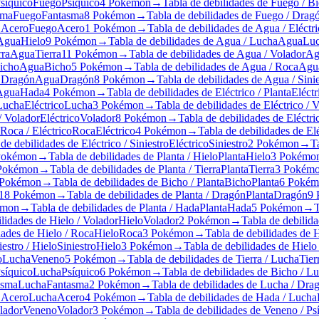
Psíquico
Fuego
Psíquico
4 Pokémon
→
Tabla de debilidades de Fuego / B
sma
Fuego
Fantasma
8 Pokémon
→
Tabla de debilidades de Fuego / Drag
/ Acero
Fuego
Acero
1 Pokémon
→
Tabla de debilidades de Agua / Eléctr
Agua
Hielo
9 Pokémon
→
Tabla de debilidades de Agua / Lucha
Agua
Lu
rra
Agua
Tierra
11 Pokémon
→
Tabla de debilidades de Agua / Volador
Ag
Bicho
Agua
Bicho
5 Pokémon
→
Tabla de debilidades de Agua / Roca
Agu
/ Dragón
Agua
Dragón
8 Pokémon
→
Tabla de debilidades de Agua / Sinie
Agua
Hada
4 Pokémon
→
Tabla de debilidades de Eléctrico / Planta
Eléctr
 Lucha
Eléctrico
Lucha
3 Pokémon
→
Tabla de debilidades de Eléctrico / 
/ Volador
Eléctrico
Volador
8 Pokémon
→
Tabla de debilidades de Eléctri
Roca / Eléctrico
Roca
Eléctrico
4 Pokémon
→
Tabla de debilidades de El
de debilidades de Eléctrico / Siniestro
Eléctrico
Siniestro
2 Pokémon
→
T
Pokémon
→
Tabla de debilidades de Planta / Hielo
Planta
Hielo
3 Pokémo
Pokémon
→
Tabla de debilidades de Planta / Tierra
Planta
Tierra
3 Pokém
 Pokémon
→
Tabla de debilidades de Bicho / Planta
Bicho
Planta
6 Pokém
18 Pokémon
→
Tabla de debilidades de Planta / Dragón
Planta
Dragón
9 
émon
→
Tabla de debilidades de Planta / Hada
Planta
Hada
5 Pokémon
→
T
lidades de Hielo / Volador
Hielo
Volador
2 Pokémon
→
Tabla de debilida
dades de Hielo / Roca
Hielo
Roca
3 Pokémon
→
Tabla de debilidades de 
estro / Hielo
Siniestro
Hielo
3 Pokémon
→
Tabla de debilidades de Hielo
o
Lucha
Veneno
5 Pokémon
→
Tabla de debilidades de Tierra / Lucha
Tier
Psíquico
Lucha
Psíquico
6 Pokémon
→
Tabla de debilidades de Bicho / L
asma
Lucha
Fantasma
2 Pokémon
→
Tabla de debilidades de Lucha / Dra
/ Acero
Lucha
Acero
4 Pokémon
→
Tabla de debilidades de Hada / Lucha
lador
Veneno
Volador
3 Pokémon
→
Tabla de debilidades de Veneno / Ps