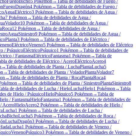
icho
Fuego
Bicho
5 Pokémon
→
Tabla de debilidades de Fuego /
ón
Fuego
Dragón
4 Pokémon
→
Tabla de debilidades de Fuego /
ico
Agua
Eléctrico
3 Pokémon
→
Tabla de debilidades de Agua /
cha
7 Pokémon
→
Tabla de debilidades de Agua /
ua
Volador
10 Pokémon
→
Tabla de debilidades de Agua /
a
Roca
12 Pokémon
→
Tabla de debilidades de Agua /
stro
Agua
Siniestro
9 Pokémon
→
Tabla de debilidades de Agua /
ico
Planta
3 Pokémon
→
Tabla de debilidades de Eléctrico /
Veneno
Eléctrico
Veneno
5 Pokémon
→
Tabla de debilidades de Eléctrico
co / Psíquico
Eléctrico
Psíquico
1 Pokémon
→
Tabla de debilidades de
éctrico / Fantasma
Eléctrico
Fantasma
1 Pokémon
→
Tabla de
abla de debilidades de Eléctrico / Acero
Eléctrico
Acero
4
n
→
Tabla de debilidades de Planta / Lucha
Planta
Lucha
5
on
→
Tabla de debilidades de Planta / Volador
Planta
Volador
7
on
→
Tabla de debilidades de Planta / Roca
Planta
Roca
4
Pokémon
→
Tabla de debilidades de Planta / Siniestro
Planta
Siniestro
8
abla de debilidades de Lucha / Hielo
Lucha
Hielo
1 Pokémon
→
Tabla
des de Hielo / Psíquico
Hielo
Psíquico
5 Pokémon
→
Tabla de
Hielo / Fantasma
Hielo
Fantasma
1 Pokémon
→
Tabla de debilidades de
 / Acero
Hielo
Acero
2 Pokémon
→
Tabla de debilidades de Hielo /
ra
Lucha
1 Pokémon
→
Tabla de debilidades de Lucha /
ucha
Bicho
Lucha
5 Pokémon
→
Tabla de debilidades de Roca /
gón
Lucha
Dragón
3 Pokémon
→
Tabla de debilidades de Lucha /
Hada
Lucha
1 Pokémon
→
Tabla de debilidades de Veneno /
íquico
Veneno
Psíquico
3 Pokémon
→
Tabla de debilidades de Veneno /