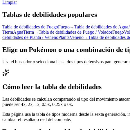
Limpiar
Tablas de debilidades populares
Tabla de debilidades de Fuego
Fuego
→
Tabla de debilidades de Agua
Tierra
Agua
Tierra
→
Tabla de debilidades de Fuego / Volador
Fuego
Vo
debilidades de Planta / Veneno
Planta
Veneno
→
Tabla de debilidades 
Elige un Pokémon o una combinación de ti
Usa el buscador o selecciona hasta dos tipos defensivos para generar u
Cómo leer la tabla de debilidades
Las debilidades se calculan comparando el tipo del movimiento atacan
puede ser 4x, 2x, 1x, 0.5x, 0.25x o 0x.
Esta página usa la tabla de tipos moderna desde la sexta generación, i
cambiar el resultado real del combate.