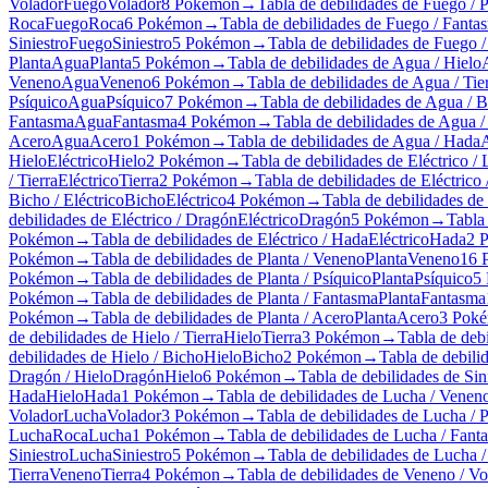
Volador
Fuego
Volador
8 Pokémon
→
Tabla de debilidades de Fuego / 
Roca
Fuego
Roca
6 Pokémon
→
Tabla de debilidades de Fuego / Fanta
Siniestro
Fuego
Siniestro
5 Pokémon
→
Tabla de debilidades de Fuego 
Planta
Agua
Planta
5 Pokémon
→
Tabla de debilidades de Agua / Hielo
Veneno
Agua
Veneno
6 Pokémon
→
Tabla de debilidades de Agua / Tie
Psíquico
Agua
Psíquico
7 Pokémon
→
Tabla de debilidades de Agua / 
Fantasma
Agua
Fantasma
4 Pokémon
→
Tabla de debilidades de Agua 
Acero
Agua
Acero
1 Pokémon
→
Tabla de debilidades de Agua / Hada
Hielo
Eléctrico
Hielo
2 Pokémon
→
Tabla de debilidades de Eléctrico /
/ Tierra
Eléctrico
Tierra
2 Pokémon
→
Tabla de debilidades de Eléctrico 
Bicho / Eléctrico
Bicho
Eléctrico
4 Pokémon
→
Tabla de debilidades de 
debilidades de Eléctrico / Dragón
Eléctrico
Dragón
5 Pokémon
→
Tabla 
Pokémon
→
Tabla de debilidades de Eléctrico / Hada
Eléctrico
Hada
2 
Pokémon
→
Tabla de debilidades de Planta / Veneno
Planta
Veneno
16 
Pokémon
→
Tabla de debilidades de Planta / Psíquico
Planta
Psíquico
5
Pokémon
→
Tabla de debilidades de Planta / Fantasma
Planta
Fantasma
Pokémon
→
Tabla de debilidades de Planta / Acero
Planta
Acero
3 Pok
de debilidades de Hielo / Tierra
Hielo
Tierra
3 Pokémon
→
Tabla de debi
debilidades de Hielo / Bicho
Hielo
Bicho
2 Pokémon
→
Tabla de debili
Dragón / Hielo
Dragón
Hielo
6 Pokémon
→
Tabla de debilidades de Sini
Hada
Hielo
Hada
1 Pokémon
→
Tabla de debilidades de Lucha / Venen
Volador
Lucha
Volador
3 Pokémon
→
Tabla de debilidades de Lucha / 
Lucha
Roca
Lucha
1 Pokémon
→
Tabla de debilidades de Lucha / Fant
Siniestro
Lucha
Siniestro
5 Pokémon
→
Tabla de debilidades de Lucha 
Tierra
Veneno
Tierra
4 Pokémon
→
Tabla de debilidades de Veneno / Vo