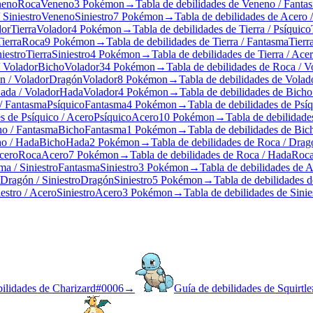
neno
Roca
Veneno
3 Pokémon
→
Tabla de debilidades de Veneno / Fanta
 Siniestro
Veneno
Siniestro
7 Pokémon
→
Tabla de debilidades de Acero 
dor
Tierra
Volador
4 Pokémon
→
Tabla de debilidades de Tierra / Psíquico
Tierra
Roca
9 Pokémon
→
Tabla de debilidades de Tierra / Fantasma
Tierr
niestro
Tierra
Siniestro
4 Pokémon
→
Tabla de debilidades de Tierra / Ace
/ Volador
Bicho
Volador
34 Pokémon
→
Tabla de debilidades de Roca / V
n / Volador
Dragón
Volador
8 Pokémon
→
Tabla de debilidades de Volado
Hada / Volador
Hada
Volador
4 Pokémon
→
Tabla de debilidades de Bicho
 / Fantasma
Psíquico
Fantasma
4 Pokémon
→
Tabla de debilidades de Psí
s de Psíquico / Acero
Psíquico
Acero
10 Pokémon
→
Tabla de debilidade
ho / Fantasma
Bicho
Fantasma
1 Pokémon
→
Tabla de debilidades de Bich
ho / Hada
Bicho
Hada
2 Pokémon
→
Tabla de debilidades de Roca / Drag
cero
Roca
Acero
7 Pokémon
→
Tabla de debilidades de Roca / Hada
Roc
ma / Siniestro
Fantasma
Siniestro
3 Pokémon
→
Tabla de debilidades de 
 Dragón / Siniestro
Dragón
Siniestro
5 Pokémon
→
Tabla de debilidades 
estro / Acero
Siniestro
Acero
3 Pokémon
→
Tabla de debilidades de Sinie
ilidades de Charizard
#
0006
→
Guía de debilidades de Squirtle