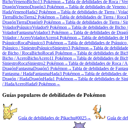
Bicho
Veneno
Bicho
13 Pokémon
→
Tabla de debilidades de Roca / Ve
Dragón
Veneno
Dragón
3 Pokémon
→
Tabla de debilidades de Veneno /
Hada
Veneno
Hada
2 Pokémon
→
Tabla de debilidades de Tierra / Vola
Tierra
Bicho
Tierra
2 Pokémon
→
Tabla de debilidades de Tierra / Roca
Dragón
Tierra
Dragón
9 Pokémon
→
Tabla de debilidades de Tierra / Si
Volador
Psíquico
Volador
9 Pokémon
→
Tabla de debilidades de Bicho 
Volador
Fantasma
Volador
3 Pokémon
→
Tabla de debilidades de Dragó
Volador / Acero
Volador
Acero
4 Pokémon
→
Tabla de debilidades de 
Psíquico
Roca
Psíquico
3 Pokémon
→
Tabla de debilidades de Psíquico
Psíquico / Siniestro
Psíquico
Siniestro
3 Pokémon
→
Tabla de debilidade
de Bicho / Roca
Bicho
Roca
6 Pokémon
→
Tabla de debilidades de Bic
Bicho / Acero
Bicho
Acero
11 Pokémon
→
Tabla de debilidades de Bic
Siniestro
Roca
Siniestro
2 Pokémon
→
Tabla de debilidades de Roca / A
Dragón
Fantasma
Dragón
5 Pokémon
→
Tabla de debilidades de Fantas
Fantasma / Hada
Fantasma
Hada
3 Pokémon
→
Tabla de debilidades de
Dragón / Hada
Dragón
Hada
1 Pokémon
→
Tabla de debilidades de Sini
/ Hada
Acero
Hada
9 Pokémon
→
Guías populares de debilidades de Pokémon
Guía de debilidades de Pikachu
#
0025
→
Guía de deb