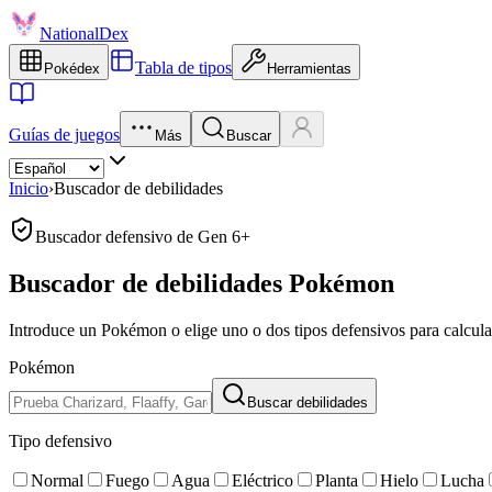
NationalDex
Tabla de tipos
Pokédex
Herramientas
Guías de juegos
Más
Buscar
Inicio
›
Buscador de debilidades
Buscador defensivo de Gen 6+
Buscador de debilidades Pokémon
Introduce un Pokémon o elige uno o dos tipos defensivos para calcular
Pokémon
Buscar debilidades
Tipo defensivo
Normal
Fuego
Agua
Eléctrico
Planta
Hielo
Lucha