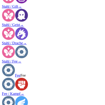
Stahl / Gift
→
Stahl / Geist
→
Stahl / Drache
→
Stahl / Fee
→
Fee
Fee
Fee / Kampf
→