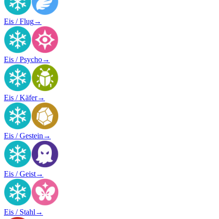
Eis / Flug
→
Eis / Psycho
→
Eis / Käfer
→
Eis / Gestein
→
Eis / Geist
→
Eis / Stahl
→