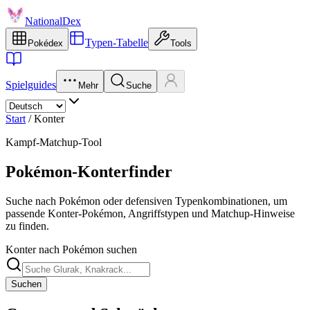
NationalDex
Typen-Tabelle
Pokédex
Tools
Spielguides
Mehr
Suche
Start
/
Konter
Kampf-Matchup-Tool
Pokémon-Konterfinder
Suche nach Pokémon oder defensiven Typenkombinationen, um
passende Konter-Pokémon, Angriffstypen und Matchup-Hinweise
zu finden.
Konter nach Pokémon suchen
Suchen