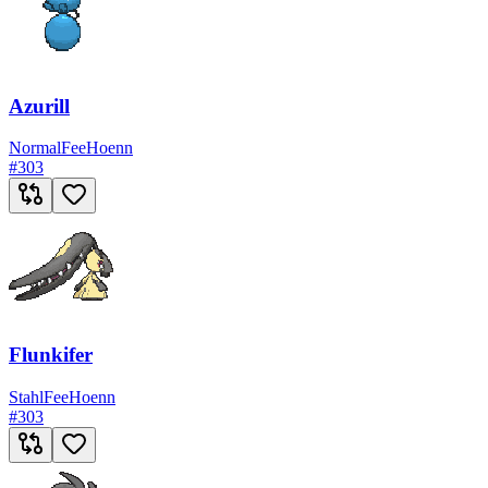
Azurill
Normal
Fee
Hoenn
#
303
Flunkifer
Stahl
Fee
Hoenn
#
303