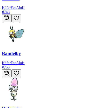
Käfer
Fee
Alola
#
743
Bandelby
Käfer
Fee
Alola
#
755