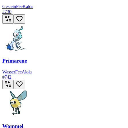
Gestein
Fee
Kalos
#
730
Primarene
Wasser
Fee
Alola
#
742
Wommel