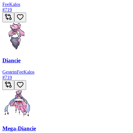
Fee
Kalos
#
719
Diancie
Gestein
Fee
Kalos
#
719
Mega-Diancie