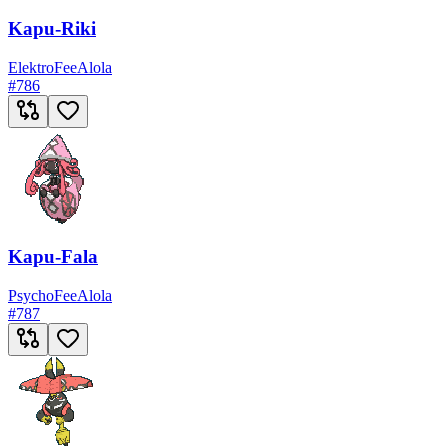
Kapu-Riki
Elektro
Fee
Alola
#
786
Kapu-Fala
Psycho
Fee
Alola
#
787