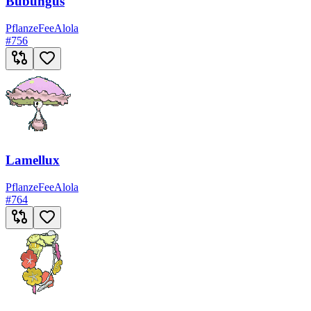
Bubungus
Pflanze
Fee
Alola
#
756
Lamellux
Pflanze
Fee
Alola
#
764