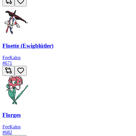
Floette (Ewigblütler)
Fee
Kalos
#
671
Florges
Fee
Kalos
#
682