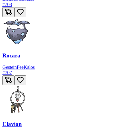
#
703
Rocara
Gestein
Fee
Kalos
#
707
Clavion