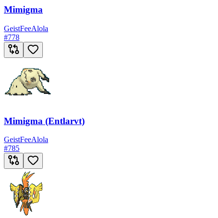
Mimigma
Geist
Fee
Alola
#
778
Mimigma (Entlarvt)
Geist
Fee
Alola
#
785