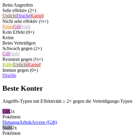
Beim Angreifen
Sehr effektiv (2×)
Unlicht
Drache
Kampf
Nicht sehr effektiv (½×)
Feuer
Gift
Stahl
Kein Effekt (0×)
Keine
Beim Verteidigen
Schwach gegen (2×)
Gift
Stahl
Resistent gegen (½×)
Käfer
Unlicht
Kampf
Immun gegen (0×)
Drache
Beste Konter
Angriffs-Typen mit Effektivität ≥ 2× gegen die Verteidigungs-Typen
Gift
2x
Pokémon
Hutsassa
Arbok
Arceus (Gift)
Stahl
2x
Pokémon