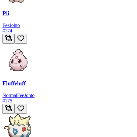
Pii
Fee
Johto
#
174
Fluffeluff
Normal
Fee
Johto
#
175