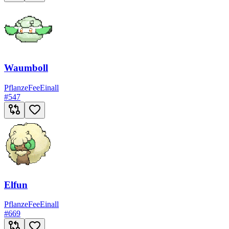
Waumboll
Pflanze
Fee
Einall
#
547
Elfun
Pflanze
Fee
Einall
#
669