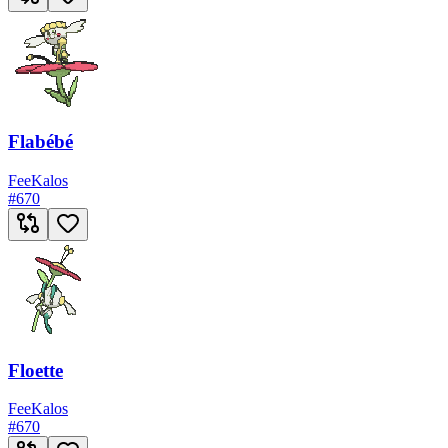
Flabébé
Fee
Kalos
#
670
Floette
Fee
Kalos
#
670