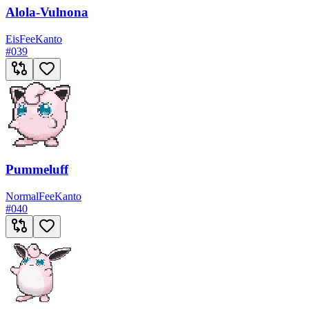
Alola-Vulnona
Eis
Fee
Kanto
#
039
Pummeluff
Normal
Fee
Kanto
#
040