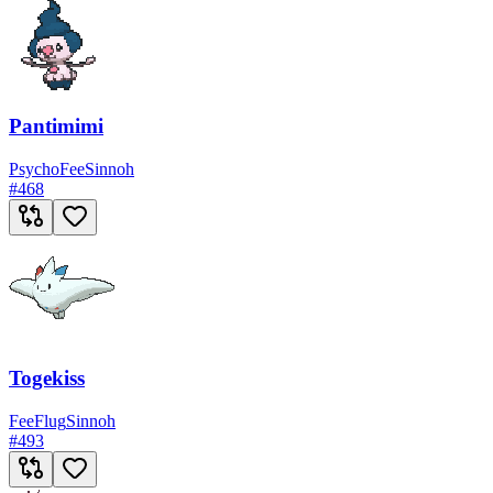
Pantimimi
Psycho
Fee
Sinnoh
#
468
Togekiss
Fee
Flug
Sinnoh
#
493