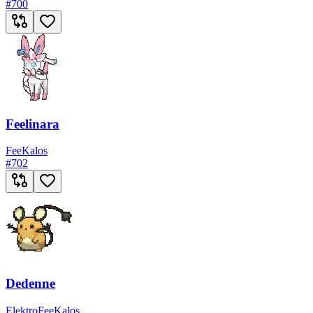
#
700
Feelinara
Fee
Kalos
#
702
Dedenne
Elektro
Fee
Kalos