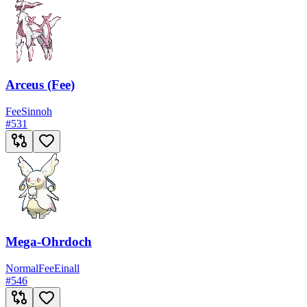
Arceus (Fee)
Fee
Sinnoh
#
531
Mega-Ohrdoch
Normal
Fee
Einall
#
546