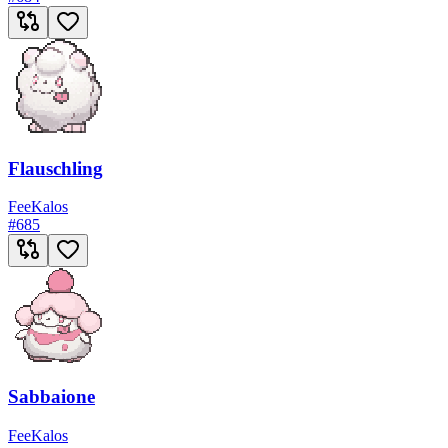
Flauschling
Fee
Kalos
#
685
Sabbaione
Fee
Kalos