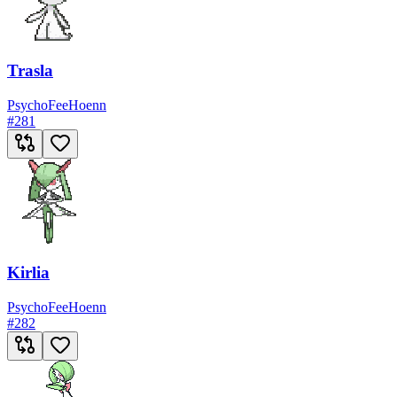
Trasla
Psycho
Fee
Hoenn
#
281
Kirlia
Psycho
Fee
Hoenn
#
282