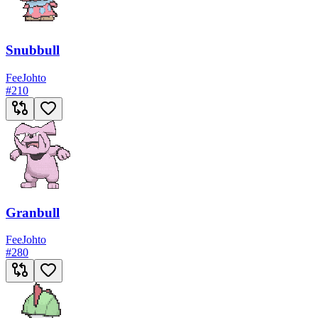
Snubbull
Fee
Johto
#
210
Granbull
Fee
Johto
#
280