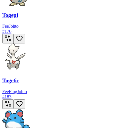
Togepi
Fee
Johto
#
176
Togetic
Fee
Flug
Johto
#
183