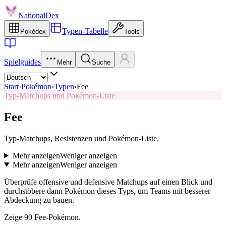
NationalDex
Typen-Tabelle
Pokédex
Tools
Spielguides
Mehr
Suche
Start
›
Pokémon
›
Typen
›
Fee
Typ-Matchups und Pokémon-Liste
Fee
Typ-Matchups, Resistenzen und Pokémon-Liste.
Mehr anzeigen
Weniger anzeigen
Mehr anzeigen
Weniger anzeigen
Überprüfe offensive und defensive Matchups auf einen Blick und
durchstöbere dann Pokémon dieses Typs, um Teams mit besserer
Abdeckung zu bauen.
Zeige 90 Fee-Pokémon.