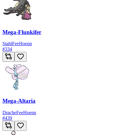
Mega-Flunkifer
Stahl
Fee
Hoenn
#
334
Mega-Altaria
Drache
Fee
Hoenn
#
439