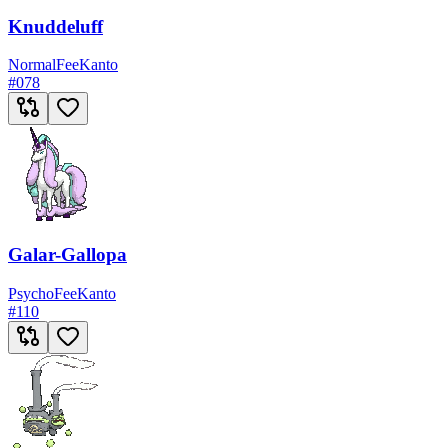
Knuddeluff
Normal
Fee
Kanto
#
078
Galar-Gallopa
Psycho
Fee
Kanto
#
110