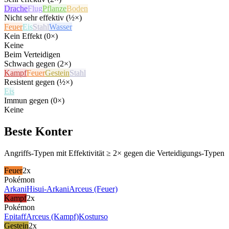
Drache
Flug
Pflanze
Boden
Nicht sehr effektiv (½×)
Feuer
Eis
Stahl
Wasser
Kein Effekt (0×)
Keine
Beim Verteidigen
Schwach gegen (2×)
Kampf
Feuer
Gestein
Stahl
Resistent gegen (½×)
Eis
Immun gegen (0×)
Keine
Beste Konter
Angriffs-Typen mit Effektivität ≥ 2× gegen die Verteidigungs-Typen
Feuer
2x
Pokémon
Arkani
Hisui-Arkani
Arceus (Feuer)
Kampf
2x
Pokémon
Epitaff
Arceus (Kampf)
Kosturso
Gestein
2x