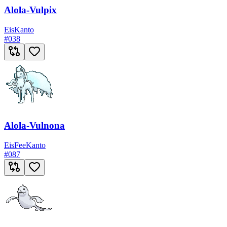
Alola-Vulpix
Eis
Kanto
#
038
Alola-Vulnona
Eis
Fee
Kanto
#
087