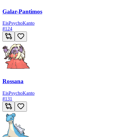
Galar-Pantimos
Eis
Psycho
Kanto
#
124
Rossana
Eis
Psycho
Kanto
#
131