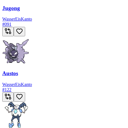
Jugong
Wasser
Eis
Kanto
#
091
Austos
Wasser
Eis
Kanto
#
122