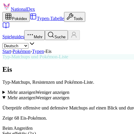
NationalDex
Typen-Tabelle
Pokédex
Tools
Spielguides
Mehr
Suche
Start
›
Pokémon
›
Typen
›
Eis
Typ-Matchups und Pokémon-Liste
Eis
Typ-Matchups, Resistenzen und Pokémon-Liste.
Mehr anzeigen
Weniger anzeigen
Mehr anzeigen
Weniger anzeigen
Überprüfe offensive und defensive Matchups auf einen Blick und du
Zeige 68 Eis-Pokémon.
Beim Angreifen
Sehr effektiv (2×)