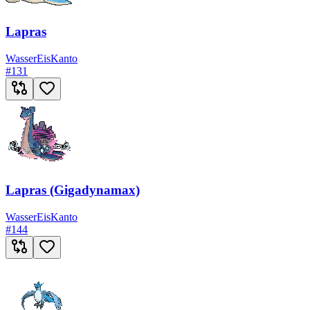
Lapras
Wasser
Eis
Kanto
#
131
Lapras (Gigadynamax)
Wasser
Eis
Kanto
#
144