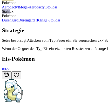
Pokémon
Aerodactyl
Mega-Aerodactyl
Stolloss
Stahl
2x
Pokémon
Durengard
Durengard (Klinge)
Stolloss
Strategie
Setze bevorzugt Attacken vom Typ Feuer ein: Sie verursachen 2x× S
Wenn der Gegner den Typ Eis einsetzt, treten Resistenzen auf; sorge
Eis-Pokémon
#
027