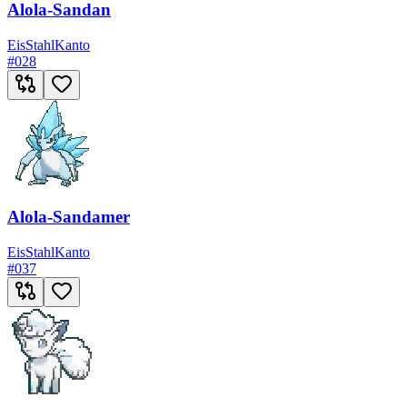
Alola-Sandan
Eis
Stahl
Kanto
#
028
Alola-Sandamer
Eis
Stahl
Kanto
#
037