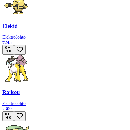
Elekid
Elektro
Johto
#
243
Raikou
Elektro
Johto
#
309