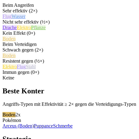
Beim Angreifen
Sehr effektiv (2×)
Flug
Wasser
Nicht sehr effektiv (½×)
Drache
Elektro
Pflanze
Kein Effekt (0×)
Boden
Beim Verteidigen
Schwach gegen (2×)
Boden
Resistent gegen (½×)
Elektro
Flug
Stahl
Immun gegen (0×)
Keine
Beste Konter
Angriffs-Typen mit Effektivität ≥ 2× gegen die Verteidigungs-Typen
Boden
2x
Pokémon
Arceus (Boden)
Puppance
Schmerbe
Strategie