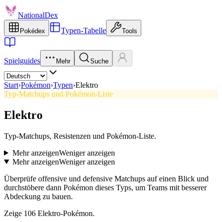
NationalDex
Typen-Tabelle
Pokédex
Tools
Spielguides
Mehr
Suche
Start
›
Pokémon
›
Typen
›
Elektro
Typ-Matchups und Pokémon-Liste
Elektro
Typ-Matchups, Resistenzen und Pokémon-Liste.
Mehr anzeigen
Weniger anzeigen
Mehr anzeigen
Weniger anzeigen
Überprüfe offensive und defensive Matchups auf einen Blick und
durchstöbere dann Pokémon dieses Typs, um Teams mit besserer
Abdeckung zu bauen.
Zeige 106 Elektro-Pokémon.