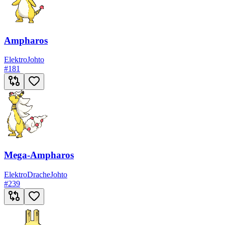
Ampharos
Elektro
Johto
#
181
Mega-Ampharos
Elektro
Drache
Johto
#
239