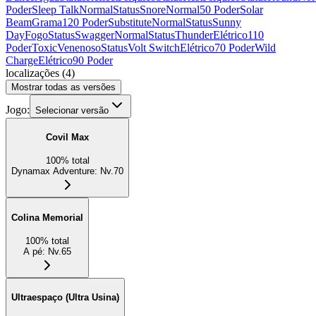
Poder
Sleep Talk
Normal
Status
Snore
Normal
50 Poder
Solar
Beam
Grama
120 Poder
Substitute
Normal
Status
Sunny
Day
Fogo
Status
Swagger
Normal
Status
Thunder
Elétrico
110
Poder
Toxic
Venenoso
Status
Volt Switch
Elétrico
70 Poder
Wild
Charge
Elétrico
90 Poder
localizações
(
4
)
Mostrar todas as versões
Jogo:
Selecionar versão
Covil Max
100
%
total
Dynamax Adventure
:
Nv.70
Colina Memorial
100
%
total
A pé
:
Nv.65
Ultraespaço (Ultra Usina)