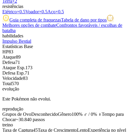
Terra
×2
resistências
Elétrico
×0.5
Voador
×0.5
Aço
×0.5
Guia completa de fraquezas
Tabela de dano por tipos
Melhores opções de combate
Confrontos favoráveis / escolhas de
batalha
habilidades
Impulso Bestial
Estatísticas Base
HP
83
Ataque
89
Defesa
71
Ataque Esp.
173
Defesa Esp.
71
Velocidade
83
Total
570
evolução
Este Pokémon não evolui.
reprodução
Grupos de Ovo
Desconhecido
Gênero
100% ♂ / 0% ♀
Tempo para
Chocar
~30.840 passos
treino
Taxa de Captura
45
Taxa de Crescimento
Lento
Experiência no nível