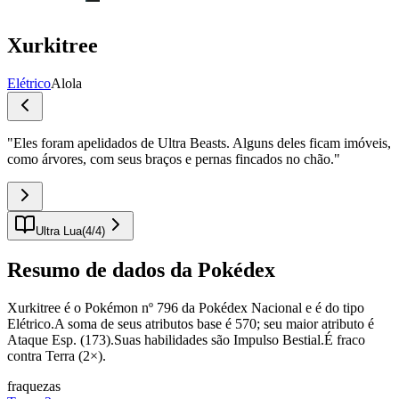
Xurkitree
Elétrico
Alola
"
Eles foram apelidados de Ultra Beasts. Alguns deles ficam imóveis,
como árvores, com seus braços e pernas fincados no chão.
"
Ultra Lua
(
4
/
4
)
Resumo de dados da Pokédex
Xurkitree é o Pokémon nº 796 da Pokédex Nacional e é do tipo
Elétrico.A soma de seus atributos base é 570; seu maior atributo é
Ataque Esp. (173).Suas habilidades são Impulso Bestial.É fraco
contra Terra (2×).
fraquezas