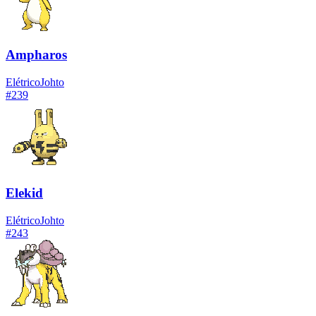
Ampharos
Elétrico
Johto
#
239
Elekid
Elétrico
Johto
#
243