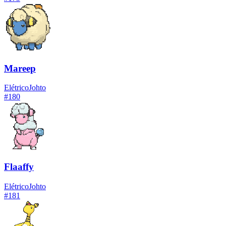
Mareep
Elétrico
Johto
#
180
Flaaffy
Elétrico
Johto
#
181