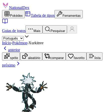
NationalDex
Tabela de tipos
Pokédex
Ferramentas
Guias de jogos
Mais
Pesquisar
Início
›
Pokémon
›
Xurkitree
anterior
sprite
aleatório
comparar
favorito
lista
próximo