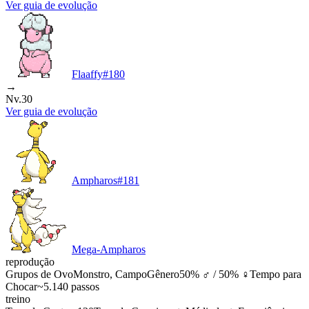
Ver guia de evolução
Flaaffy
#
180
→
Nv.30
Ver guia de evolução
Ampharos
#
181
Mega-Ampharos
reprodução
Grupos de Ovo
Monstro, Campo
Gênero
50% ♂ / 50% ♀
Tempo para
Chocar
~5.140 passos
treino