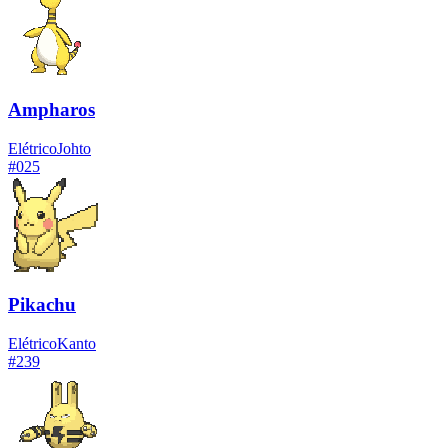
Ampharos
Elétrico
Johto
#
025
Pikachu
Elétrico
Kanto
#
239