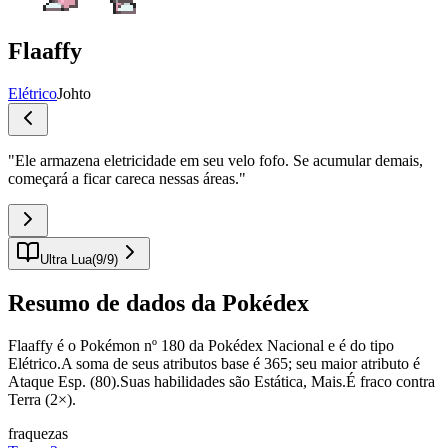
Flaaffy
Elétrico
Johto
"
Ele armazena eletricidade em seu velo fofo. Se acumular demais,
começará a ficar careca nessas áreas.
"
Ultra Lua
(
9
/
9
)
Resumo de dados da Pokédex
Flaaffy é o Pokémon nº 180 da Pokédex Nacional e é do tipo
Elétrico.A soma de seus atributos base é 365; seu maior atributo é
Ataque Esp. (80).Suas habilidades são Estática, Mais.É fraco contra
Terra (2×).
fraquezas