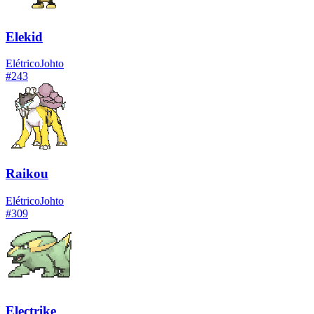
Elekid
Elétrico
Johto
#
243
Raikou
Elétrico
Johto
#
309
Electrike