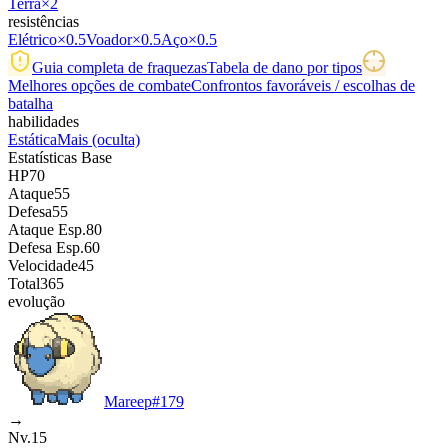
Terra
×2
resistências
Elétrico
×0.5
Voador
×0.5
Aço
×0.5
Guia completa de fraquezas
Tabela de dano por tipos
Melhores opções de combate
Confrontos favoráveis / escolhas de
batalha
habilidades
Estática
Mais
(oculta)
Estatísticas Base
HP
70
Ataque
55
Defesa
55
Ataque Esp.
80
Defesa Esp.
60
Velocidade
45
Total
365
evolução
Mareep
#
179
→
Nv.15