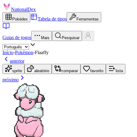
NationalDex
Tabela de tipos
Pokédex
Ferramentas
Guias de jogos
Mais
Pesquisar
Início
›
Pokémon
›
Flaaffy
anterior
sprite
aleatório
comparar
favorito
lista
próximo