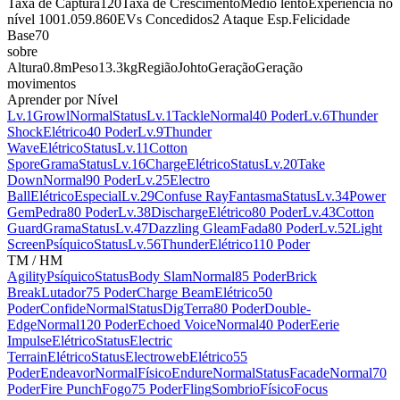
Taxa de Captura
120
Taxa de Crescimento
Médio lento
Experiência no
nível 100
1.059.860
EVs Concedidos
2 Ataque Esp.
Felicidade
Base
70
sobre
Altura
0.8m
Peso
13.3kg
Região
Johto
Geração
Geração
movimentos
Aprender por Nível
Lv.1
Growl
Normal
Status
Lv.1
Tackle
Normal
40 Poder
Lv.6
Thunder
Shock
Elétrico
40 Poder
Lv.9
Thunder
Wave
Elétrico
Status
Lv.11
Cotton
Spore
Grama
Status
Lv.16
Charge
Elétrico
Status
Lv.20
Take
Down
Normal
90 Poder
Lv.25
Electro
Ball
Elétrico
Especial
Lv.29
Confuse Ray
Fantasma
Status
Lv.34
Power
Gem
Pedra
80 Poder
Lv.38
Discharge
Elétrico
80 Poder
Lv.43
Cotton
Guard
Grama
Status
Lv.47
Dazzling Gleam
Fada
80 Poder
Lv.52
Light
Screen
Psíquico
Status
Lv.56
Thunder
Elétrico
110 Poder
TM / HM
Agility
Psíquico
Status
Body Slam
Normal
85 Poder
Brick
Break
Lutador
75 Poder
Charge Beam
Elétrico
50
Poder
Confide
Normal
Status
Dig
Terra
80 Poder
Double-
Edge
Normal
120 Poder
Echoed Voice
Normal
40 Poder
Eerie
Impulse
Elétrico
Status
Electric
Terrain
Elétrico
Status
Electroweb
Elétrico
55
Poder
Endeavor
Normal
Físico
Endure
Normal
Status
Facade
Normal
70
Poder
Fire Punch
Fogo
75 Poder
Fling
Sombrio
Físico
Focus