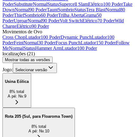
Poder
Substitute
Normal
Status
Supercell Slam
Elétrico
100 Poder
Take
Down
Normal
90 Poder
Taunt
Sombrio
Status
Tera Blast
Normal
80
Poder
Thief
Sombrio
60 Poder
Trilha Aberta
Grama
50
Poder
Uproar
Normal
90 Poder
Volt Switch
Elétrico
70 Poder
Wild
Charge
Elétrico
90 Poder
Movimentos de Ovo
Cross Chop
Lutador
100 Poder
Dynamic Punch
Lutador
100
Poder
Feint
Normal
30 Poder
Focus Punch
Lutador
150 Poder
Follow
Me
Normal
Status
Hammer Arm
Lutador
100 Poder
localizações
(
21
)
Mostrar todas as versões
Jogo:
Selecionar versão
Usina Eólica
8
%
total
A pé
:
Nv.9
Rota 205 (Sul, para Floaroma Town)
8
%
total
A pé
:
Nv.10