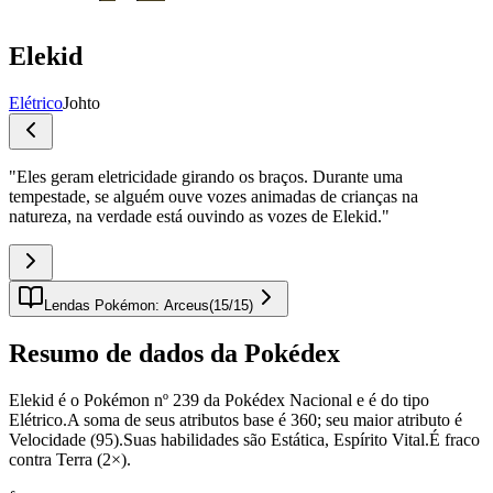
Elekid
Elétrico
Johto
"
Eles geram eletricidade girando os braços. Durante uma
tempestade, se alguém ouve vozes animadas de crianças na
natureza, na verdade está ouvindo as vozes de Elekid.
"
Lendas Pokémon: Arceus
(
15
/
15
)
Resumo de dados da Pokédex
Elekid é o Pokémon nº 239 da Pokédex Nacional e é do tipo
Elétrico.A soma de seus atributos base é 360; seu maior atributo é
Velocidade (95).Suas habilidades são Estática, Espírito Vital.É fraco
contra Terra (2×).