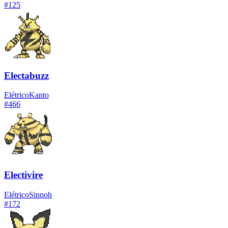
#
125
Electabuzz
Elétrico
Kanto
#
466
Electivire
Elétrico
Sinnoh
#
172