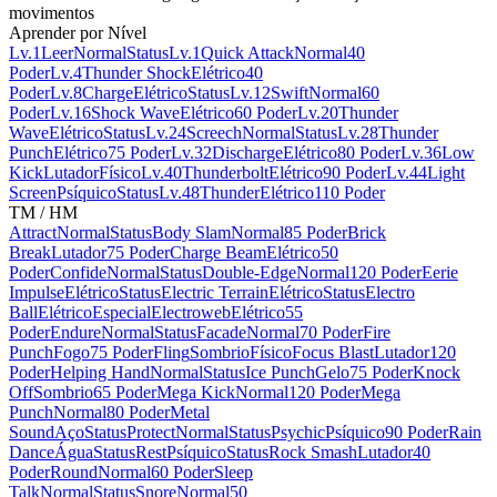
movimentos
Aprender por Nível
Lv.1
Leer
Normal
Status
Lv.1
Quick Attack
Normal
40
Poder
Lv.4
Thunder Shock
Elétrico
40
Poder
Lv.8
Charge
Elétrico
Status
Lv.12
Swift
Normal
60
Poder
Lv.16
Shock Wave
Elétrico
60 Poder
Lv.20
Thunder
Wave
Elétrico
Status
Lv.24
Screech
Normal
Status
Lv.28
Thunder
Punch
Elétrico
75 Poder
Lv.32
Discharge
Elétrico
80 Poder
Lv.36
Low
Kick
Lutador
Físico
Lv.40
Thunderbolt
Elétrico
90 Poder
Lv.44
Light
Screen
Psíquico
Status
Lv.48
Thunder
Elétrico
110 Poder
TM / HM
Attract
Normal
Status
Body Slam
Normal
85 Poder
Brick
Break
Lutador
75 Poder
Charge Beam
Elétrico
50
Poder
Confide
Normal
Status
Double-Edge
Normal
120 Poder
Eerie
Impulse
Elétrico
Status
Electric Terrain
Elétrico
Status
Electro
Ball
Elétrico
Especial
Electroweb
Elétrico
55
Poder
Endure
Normal
Status
Facade
Normal
70 Poder
Fire
Punch
Fogo
75 Poder
Fling
Sombrio
Físico
Focus Blast
Lutador
120
Poder
Helping Hand
Normal
Status
Ice Punch
Gelo
75 Poder
Knock
Off
Sombrio
65 Poder
Mega Kick
Normal
120 Poder
Mega
Punch
Normal
80 Poder
Metal
Sound
Aço
Status
Protect
Normal
Status
Psychic
Psíquico
90 Poder
Rain
Dance
Água
Status
Rest
Psíquico
Status
Rock Smash
Lutador
40
Poder
Round
Normal
60 Poder
Sleep
Talk
Normal
Status
Snore
Normal
50