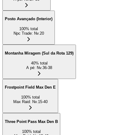
Posto Avançado (Interior)
100
%
total
Npc Trade
:
Nv.20
Montanha Miragem (Sul da Rota 129)
40
%
total
A pé
:
Nv.36-38
Frostpoint Field Max Den E
100
%
total
Max Raid
:
Nv.15-40
Three Point Pass Max Den B
100
%
total