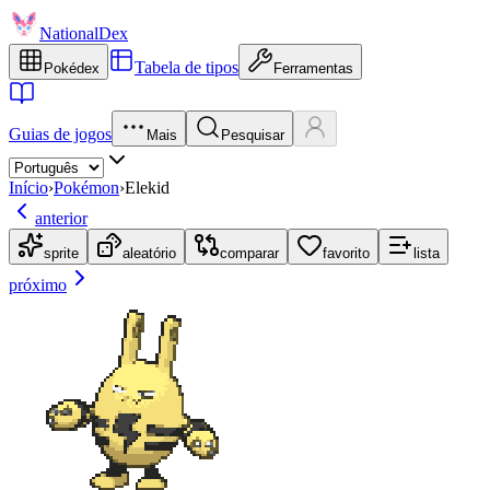
NationalDex
Tabela de tipos
Pokédex
Ferramentas
Guias de jogos
Mais
Pesquisar
Início
›
Pokémon
›
Elekid
anterior
sprite
aleatório
comparar
favorito
lista
próximo