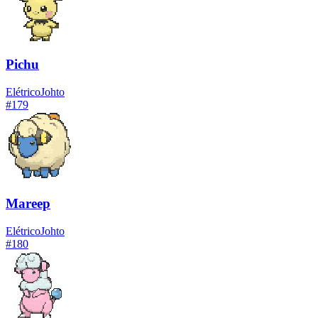
Pichu
Elétrico
Johto
#
179
Mareep
Elétrico
Johto
#
180