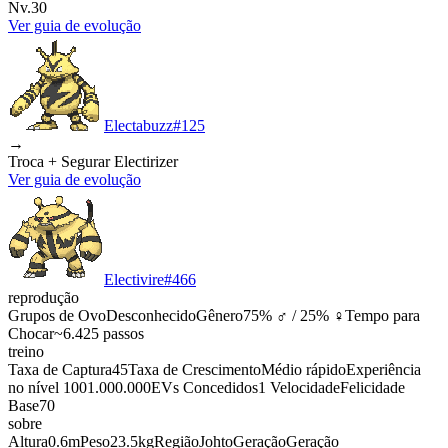
Nv.30
Ver guia de evolução
Electabuzz
#
125
→
Troca + Segurar Electirizer
Ver guia de evolução
Electivire
#
466
reprodução
Grupos de Ovo
Desconhecido
Gênero
75% ♂ / 25% ♀
Tempo para
Chocar
~6.425 passos
treino
Taxa de Captura
45
Taxa de Crescimento
Médio rápido
Experiência
no nível 100
1.000.000
EVs Concedidos
1 Velocidade
Felicidade
Base
70
sobre
Altura
0.6m
Peso
23.5kg
Região
Johto
Geração
Geração