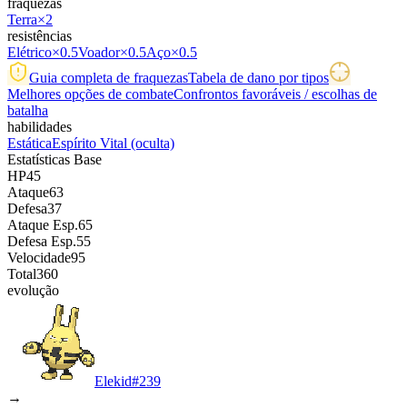
fraquezas
Terra
×2
resistências
Elétrico
×0.5
Voador
×0.5
Aço
×0.5
Guia completa de fraquezas
Tabela de dano por tipos
Melhores opções de combate
Confrontos favoráveis / escolhas de
batalha
habilidades
Estática
Espírito Vital
(oculta)
Estatísticas Base
HP
45
Ataque
63
Defesa
37
Ataque Esp.
65
Defesa Esp.
55
Velocidade
95
Total
360
evolução
Elekid
#
239
→