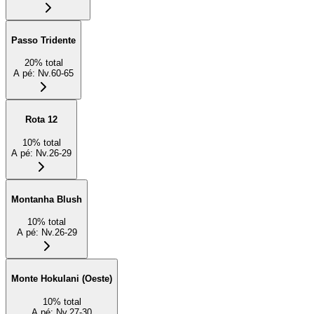
Passo Tridente
20
%
total
A pé
:
Nv.60-65
Rota 12
10
%
total
A pé
:
Nv.26-29
Montanha Blush
10
%
total
A pé
:
Nv.26-29
Monte Hokulani (Oeste)
10
%
total
A pé
:
Nv.27-30