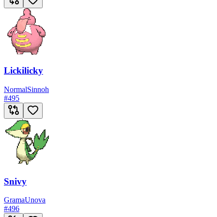
Lickilicky
Normal
Sinnoh
#
495
Snivy
Grama
Unova
#
496