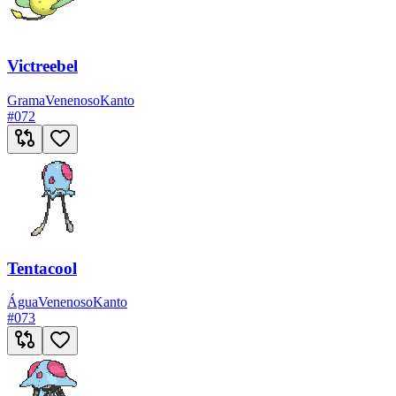
Victreebel
Grama
Venenoso
Kanto
#
072
Tentacool
Água
Venenoso
Kanto
#
073