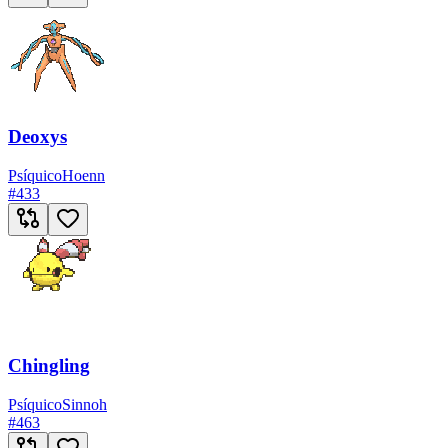
Deoxys
Psíquico
Hoenn
#
433
Chingling
Psíquico
Sinnoh
#
463