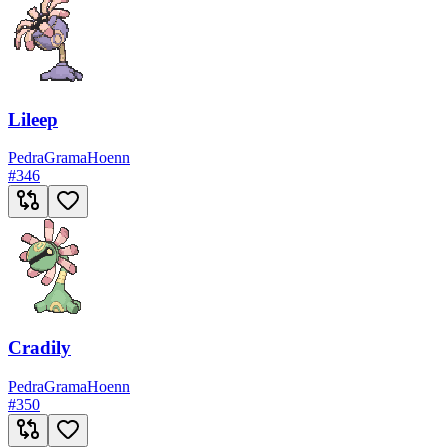
Lileep
Pedra
Grama
Hoenn
#
346
Cradily
Pedra
Grama
Hoenn
#
350