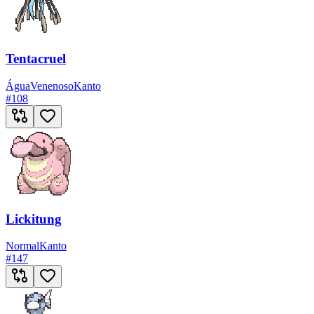
Tentacruel
Água
Venenoso
Kanto
#
108
Lickitung
Normal
Kanto
#
147