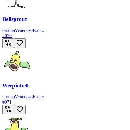
Bellsprout
Grama
Venenoso
Kanto
#
070
Weepinbell
Grama
Venenoso
Kanto
#
071