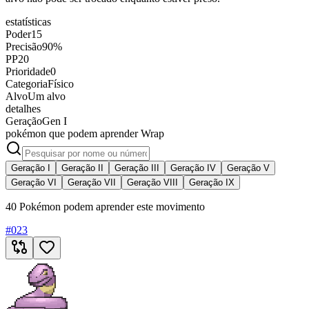
estatísticas
Poder
15
Precisão
90%
PP
20
Prioridade
0
Categoria
Físico
Alvo
Um alvo
detalhes
Geração
Gen I
pokémon que podem aprender Wrap
Geração I
Geração II
Geração III
Geração IV
Geração V
Geração VI
Geração VII
Geração VIII
Geração IX
40 Pokémon podem aprender este movimento
#
023