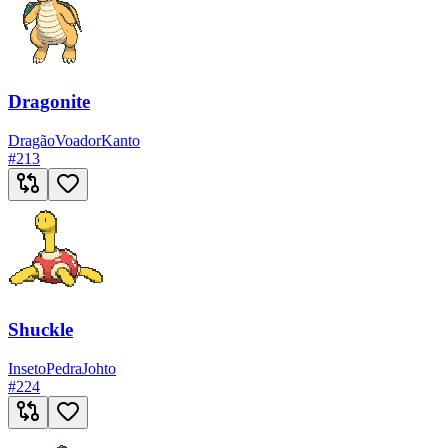
Dragonite
Dragão
Voador
Kanto
#
213
Shuckle
Inseto
Pedra
Johto
#
224