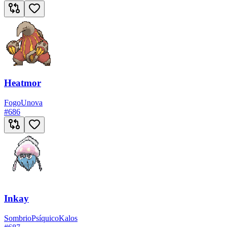
Heatmor
Fogo
Unova
#
686
Inkay
Sombrio
Psíquico
Kalos