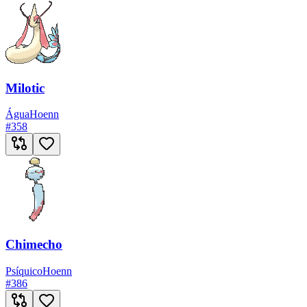
Milotic
Água
Hoenn
#
358
Chimecho
Psíquico
Hoenn
#
386