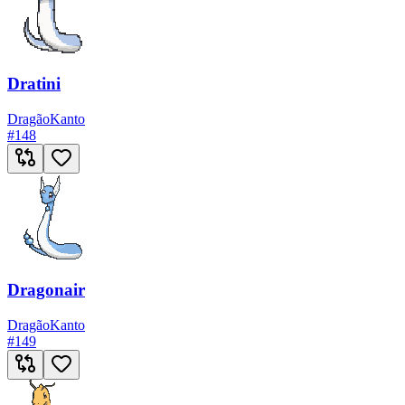
Dratini
Dragão
Kanto
#
148
Dragonair
Dragão
Kanto
#
149