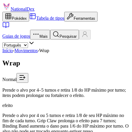
NationalDex
Tabela de tipos
Pokédex
Ferramentas
Guias de jogos
Mais
Pesquisar
Início
›
Movimentos
›
Wrap
Wrap
Normal
Prende o alvo por 4–5 turnos e retira 1/8 do HP máximo por turno;
itens podem prolongar ou fortalecer o efeito.
efeito
Prende o alvo por 4 ou 5 turnos e retira 1/8 de seu HP máximo no
fim de cada turno. Grip Claw prolonga o efeito para 7 turnos;
Binding Band aumenta o dano para 1/6 do HP máximo por turno. O
alvo não pode ser trocado enquanto estiver preso.