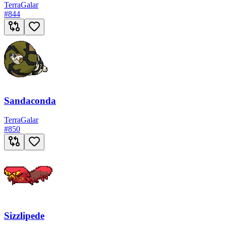
Terra
Galar
#
844
Sandaconda
Terra
Galar
#
850
Sizzlipede