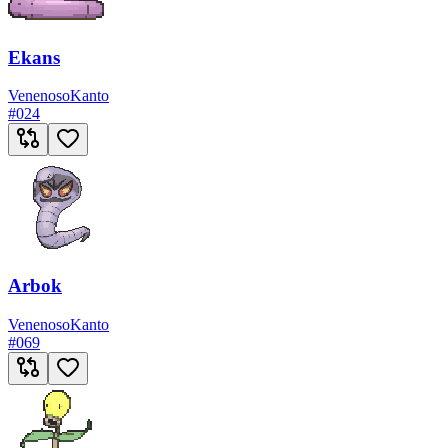
Ekans
Venenoso
Kanto
#
024
Arbok
Venenoso
Kanto
#
069