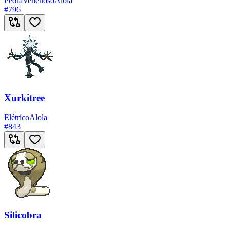
Pedra
Venenoso
Alola
#
796
Xurkitree
Elétrico
Alola
#
843
Silicobra