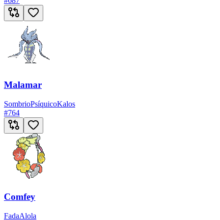
#
687
Malamar
Sombrio
Psíquico
Kalos
#
764
Comfey
Fada
Alola