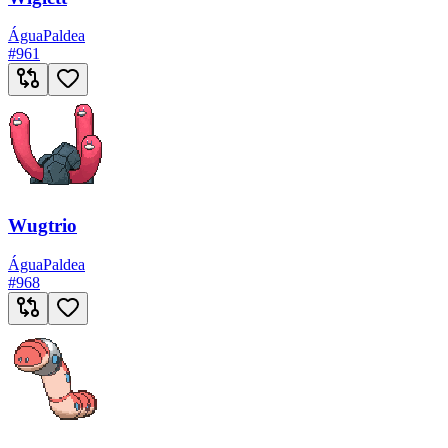
Água
Paldea
#
961
Wugtrio
Água
Paldea
#
968