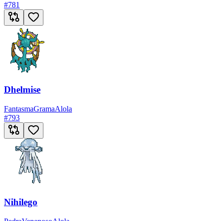
#
781
Dhelmise
Fantasma
Grama
Alola
#
793
Nihilego