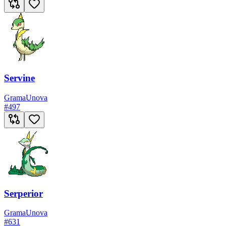
Servine
Grama
Unova
#
497
Serperior
Grama
Unova
#
631