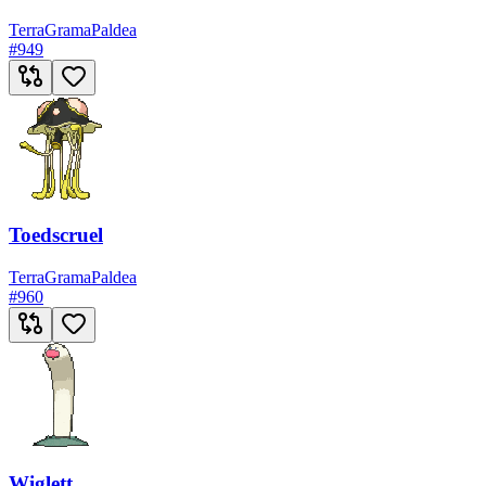
Terra
Grama
Paldea
#
949
Toedscruel
Terra
Grama
Paldea
#
960
Wiglett