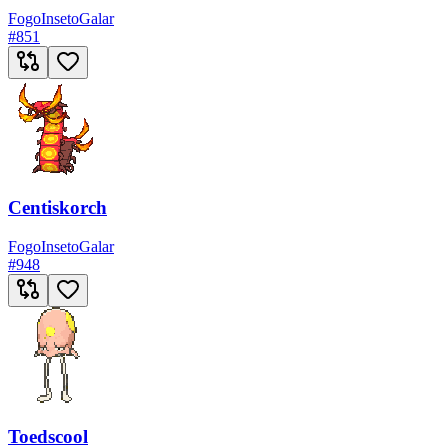
Fogo
Inseto
Galar
#
851
Centiskorch
Fogo
Inseto
Galar
#
948
Toedscool