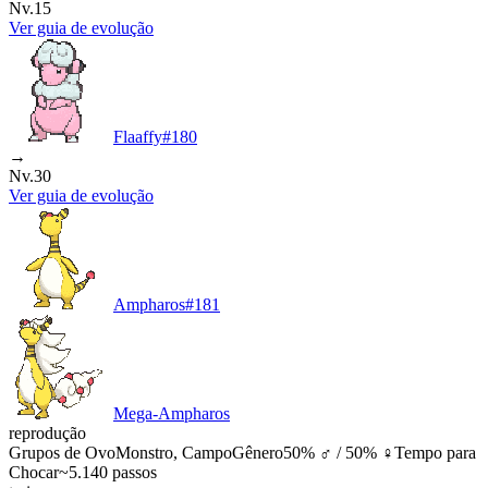
Nv.15
Ver guia de evolução
Flaaffy
#
180
→
Nv.30
Ver guia de evolução
Ampharos
#
181
Mega-Ampharos
reprodução
Grupos de Ovo
Monstro, Campo
Gênero
50% ♂ / 50% ♀
Tempo para
Chocar
~5.140 passos