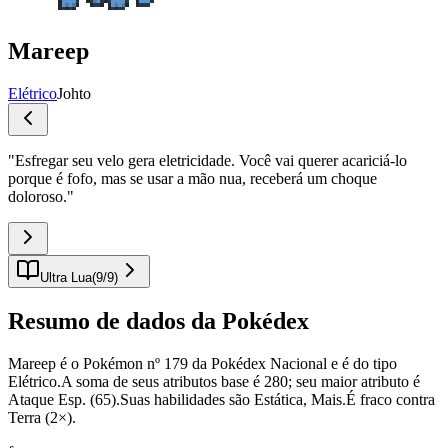
Mareep
Elétrico
Johto
"
Esfregar seu velo gera eletricidade. Você vai querer acariciá-lo
porque é fofo, mas se usar a mão nua, receberá um choque
doloroso.
"
Ultra Lua
(
9
/
9
)
Resumo de dados da Pokédex
Mareep é o Pokémon nº 179 da Pokédex Nacional e é do tipo
Elétrico.A soma de seus atributos base é 280; seu maior atributo é
Ataque Esp. (65).Suas habilidades são Estática, Mais.É fraco contra
Terra (2×).