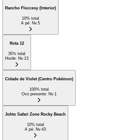
Rancho Floccesy (Interior)
10
%
total
A pé
:
Nv.5
Rota 12
35
%
total
Horde
:
Nv.13
Cidade de Violet (Centro Pokémon)
100
%
total
Ovo presente
:
Nv.1
Johto Safari Zone Rocky Beach
10
%
total
A pé
:
Nv.43