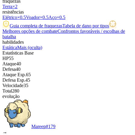
fraquezas
Terra
×2
resistências
Elétrico
×0.5
Voador
×0.5
Aço
×0.5
Guia completa de fraquezas
Tabela de dano por tipos
Melhores opções de combate
Confrontos favoráveis / escolhas de
batalha
habilidades
Estática
Mais
(oculta)
Estatísticas Base
HP
55
Ataque
40
Defesa
40
Ataque Esp.
65
Defesa Esp.
45
Velocidade
35
Total
280
evolução
Mareep
#
179
→