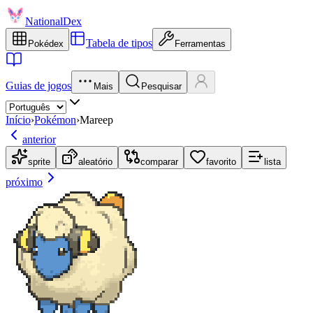
NationalDex
Tabela de tipos
Pokédex
Ferramentas
Guias de jogos
Mais
Pesquisar
Início
›
Pokémon
›
Mareep
anterior
sprite
aleatório
comparar
favorito
lista
próximo