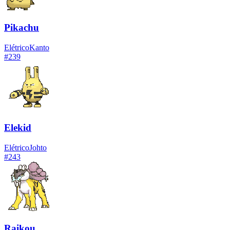
Pikachu
Elétrico
Kanto
#
239
Elekid
Elétrico
Johto
#
243
Raikou