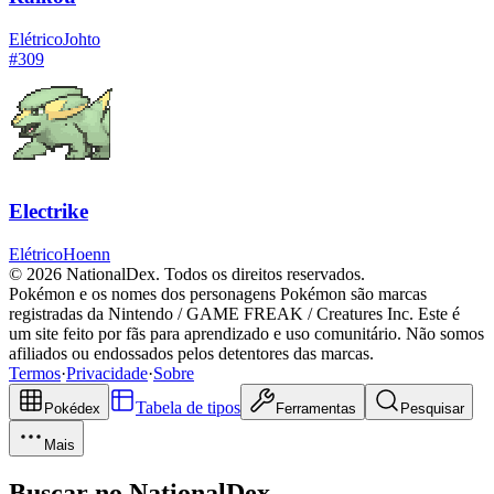
Elétrico
Johto
#
309
Electrike
Elétrico
Hoenn
© 2026 NationalDex. Todos os direitos reservados.
Pokémon e os nomes dos personagens Pokémon são marcas
registradas da Nintendo / GAME FREAK / Creatures Inc. Este é
um site feito por fãs para aprendizado e uso comunitário. Não somos
afiliados ou endossados pelos detentores das marcas.
Termos
·
Privacidade
·
Sobre
Tabela de tipos
Pokédex
Ferramentas
Pesquisar
Mais
Buscar no NationalDex