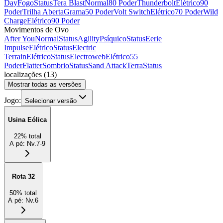
Day
Fogo
Status
Tera Blast
Normal
80 Poder
Thunderbolt
Elétrico
90
Poder
Trilha Aberta
Grama
50 Poder
Volt Switch
Elétrico
70 Poder
Wild
Charge
Elétrico
90 Poder
Movimentos de Ovo
After You
Normal
Status
Agility
Psíquico
Status
Eerie
Impulse
Elétrico
Status
Electric
Terrain
Elétrico
Status
Electroweb
Elétrico
55
Poder
Flatter
Sombrio
Status
Sand Attack
Terra
Status
localizações
(
13
)
Mostrar todas as versões
Jogo:
Selecionar versão
Usina Eólica
22
%
total
A pé
:
Nv.7-9
Rota 32
50
%
total
A pé
:
Nv.6