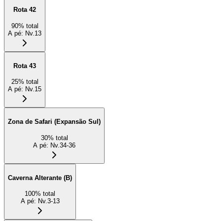
Rota 42
90
%
total
A pé
:
Nv.13
Rota 43
25
%
total
A pé
:
Nv.15
Zona de Safari (Expansão Sul)
30
%
total
A pé
:
Nv.34-36
Caverna Alterante (B)
100
%
total
A pé
:
Nv.3-13