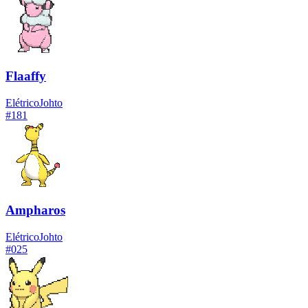
Flaaffy
Elétrico
Johto
#
181
Ampharos
Elétrico
Johto
#
025