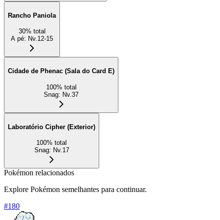
Rancho Paniola
30
%
total
A pé
:
Nv.12-15
Cidade de Phenac (Sala do Card E)
100
%
total
Snag
:
Nv.37
Laboratório Cipher (Exterior)
100
%
total
Snag
:
Nv.17
Pokémon relacionados
Explore Pokémon semelhantes para continuar.
#
180