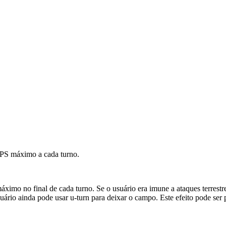
u PS máximo a cada turno.
áximo no final de cada turno. Se o usuário era imune a ataques terrest
suário ainda pode usar u-turn para deixar o campo. Este efeito pode se