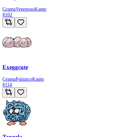
Grama
Venenoso
Kanto
#
102
Exeggcute
Grama
Psíquico
Kanto
#
114
Tangela