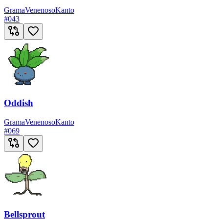
Grama
Venenoso
Kanto
#
043
Oddish
Grama
Venenoso
Kanto
#
069
Bellsprout