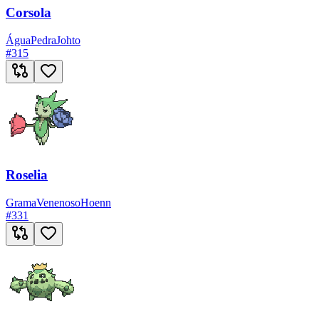
Corsola
Água
Pedra
Johto
#
315
Roselia
Grama
Venenoso
Hoenn
#
331