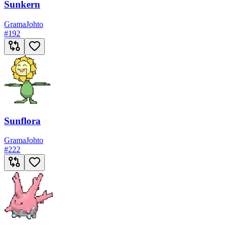
Sunkern
Grama
Johto
#
192
Sunflora
Grama
Johto
#
222