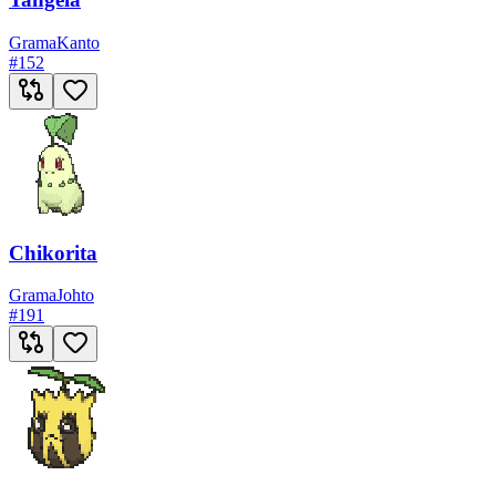
Grama
Kanto
#
152
Chikorita
Grama
Johto
#
191