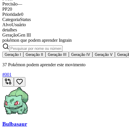
Precisão
—
PP
20
Prioridade
0
Categoria
Status
Alvo
Usuário
detalhes
Geração
Gen III
pokémon que podem aprender Ingrain
Geração I
Geração II
Geração III
Geração IV
Geração V
Geraçã
37 Pokémon podem aprender este movimento
#
001
Bulbasaur