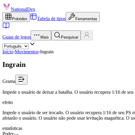
NationalDex
Tabela de tipos
Pokédex
Ferramentas
Guias de jogos
Mais
Pesquisar
Início
›
Movimentos
›
Ingrain
Ingrain
Grama
Impede o usuário de deixar a batalha. O usuário recupera 1/16 de se
efeito
Impede o usuário de ser trocado. O usuário recupera 1/16 de seu PS m
afetarão o usuário. O usuário não pode usar levitação magnética. O u
estatísticas
Poder
—