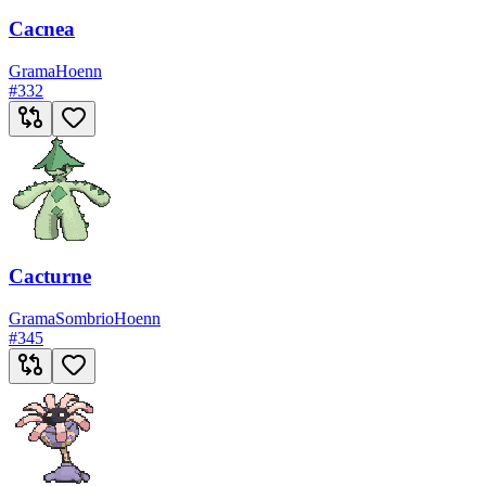
Cacnea
Grama
Hoenn
#
332
Cacturne
Grama
Sombrio
Hoenn
#
345