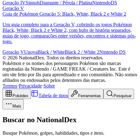
Geração IV
Sinnoh
Diamante / Pérola / Platina
NintendoDS
Geração V
Guia de Pokémon Geração 5: Black, White, Black 2 e White 2
Um guia completo para a Geração V, cobrindo os jogos Pokémon
Black, White, Black 2 e White 2, com hubs de história separados,
guias de jogo, comparações entre versões, encontros e sistemas pós-
jogo.
Geração V
Unova
Black / White
Black 2 / White 2
Nintendo DS
© 2026 NationalDex. Todos os direitos reservados.
Pokémon e os nomes dos personagens Pokémon são marcas
registradas da Nintendo / GAME FREAK / Creatures Inc. Este é
um site feito por fãs para aprendizado e uso comunitário. Não somos
afiliados ou endossados pelos detentores das marcas.
Termos
·
Privacidade
·
Sobre
Tabela de tipos
Pokédex
Ferramentas
Pesquisar
Mais
Buscar no NationalDex
Busque Pokémon, golpes, habilidades, tipos e itens.