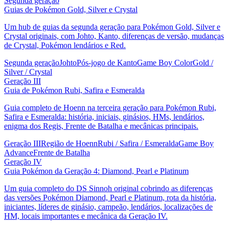
Segunda geração
Guias de Pokémon Gold, Silver e Crystal
Um hub de guias da segunda geração para Pokémon Gold, Silver e
Crystal originais, com Johto, Kanto, diferenças de versão, mudanças
de Crystal, Pokémon lendários e Red.
Segunda geração
Johto
Pós-jogo de Kanto
Game Boy Color
Gold /
Silver / Crystal
Geração III
Guia de Pokémon Rubi, Safira e Esmeralda
Guia completo de Hoenn na terceira geração para Pokémon Rubi,
Safira e Esmeralda: história, iniciais, ginásios, HMs, lendários,
enigma dos Regis, Frente de Batalha e mecânicas principais.
Geração III
Região de Hoenn
Rubi / Safira / Esmeralda
Game Boy
Advance
Frente de Batalha
Geração IV
Guia Pokémon da Geração 4: Diamond, Pearl e Platinum
Um guia completo do DS Sinnoh original cobrindo as diferenças
das versões Pokémon Diamond, Pearl e Platinum, rota da história,
iniciantes, líderes de ginásio, campeão, lendários, localizações de
HM, locais importantes e mecânica da Geração IV.