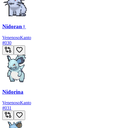
Nidoran♀
Venenoso
Kanto
#
030
Nidorina
Venenoso
Kanto
#
031