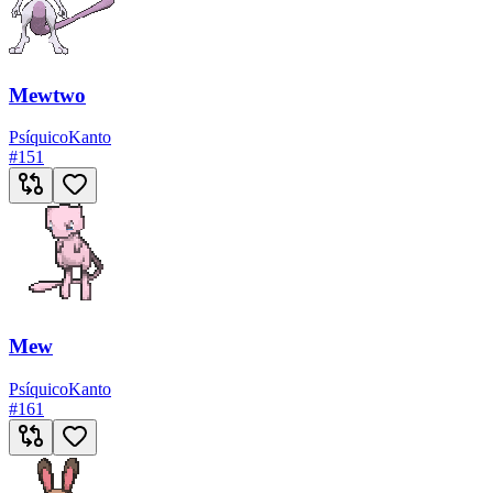
Mewtwo
Psíquico
Kanto
#
151
Mew
Psíquico
Kanto
#
161