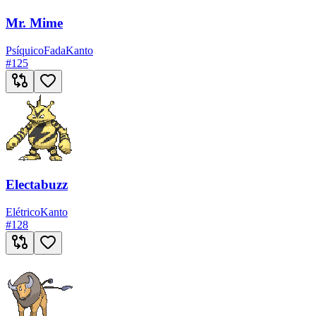
Mr. Mime
Psíquico
Fada
Kanto
#
125
Electabuzz
Elétrico
Kanto
#
128