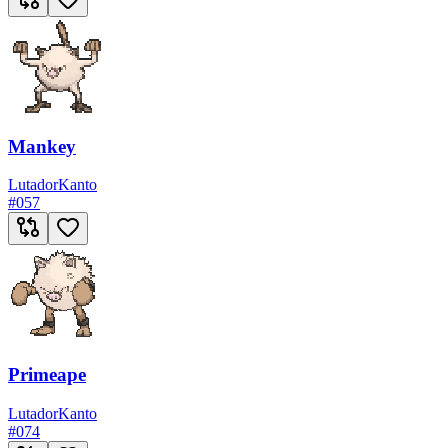
Mankey
Lutador
Kanto
#
057
Primeape
Lutador
Kanto
#
074