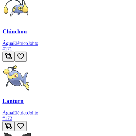
Chinchou
Água
Elétrico
Johto
#
171
Lanturn
Água
Elétrico
Johto
#
172