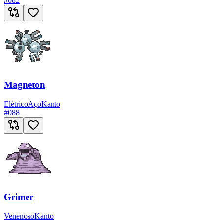
#
082
Magneton
Elétrico
Aço
Kanto
#
088
Grimer
Venenoso
Kanto