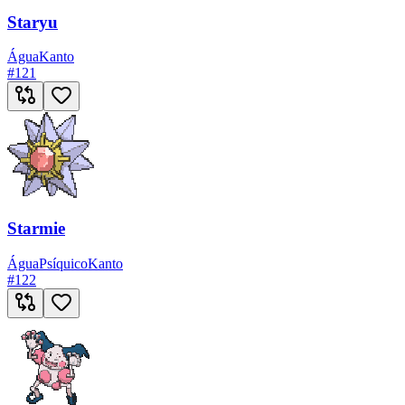
Staryu
Água
Kanto
#
121
Starmie
Água
Psíquico
Kanto
#
122