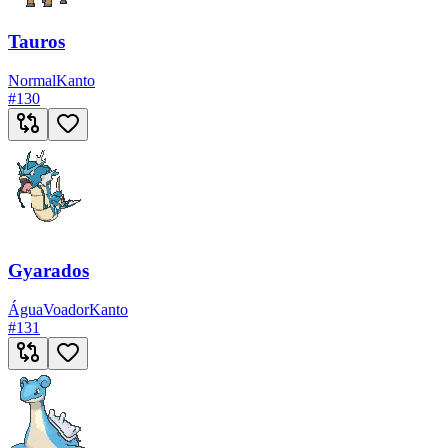
Tauros
Normal
Kanto
#
130
Gyarados
Água
Voador
Kanto
#
131