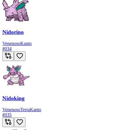
Nidorino
Venenoso
Kanto
#
034
Nidoking
Venenoso
Terra
Kanto
#
035