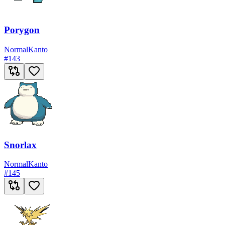
Porygon
Normal
Kanto
#
143
Snorlax
Normal
Kanto
#
145