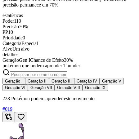
precisão permanece em 70%.
estatísticas
Poder
110
Precisão
70%
PP
10
Prioridade
0
Categoria
Especial
Alvo
Um alvo
detalhes
Geração
Gen I
Chance de Efeito
30%
pokémon que podem aprender Thunder
Geração I
Geração II
Geração III
Geração IV
Geração V
Geração VI
Geração VII
Geração VIII
Geração IX
228 Pokémon podem aprender este movimento
#
019