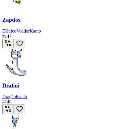
Zapdos
Elétrico
Voador
Kanto
#
147
Dratini
Dragão
Kanto
#
148