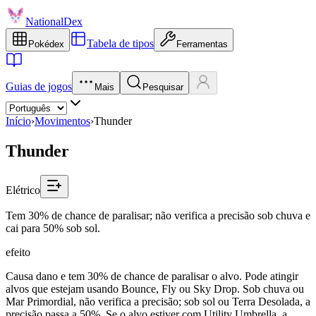
NationalDex
Tabela de tipos
Pokédex
Ferramentas
Guias de jogos
Mais
Pesquisar
Início
›
Movimentos
›
Thunder
Thunder
Elétrico
Tem 30% de chance de paralisar; não verifica a precisão sob chuva e
cai para 50% sob sol.
efeito
Causa dano e tem 30% de chance de paralisar o alvo. Pode atingir
alvos que estejam usando Bounce, Fly ou Sky Drop. Sob chuva ou
Mar Primordial, não verifica a precisão; sob sol ou Terra Desolada, a
precisão passa a 50%. Se o alvo estiver com Utility Umbrella, a