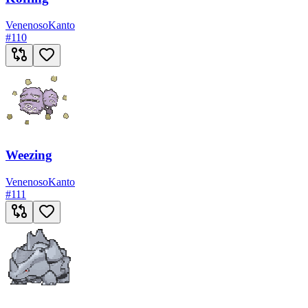
Venenoso
Kanto
#
110
Weezing
Venenoso
Kanto
#
111