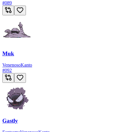
#
089
Muk
Venenoso
Kanto
#
092
Gastly