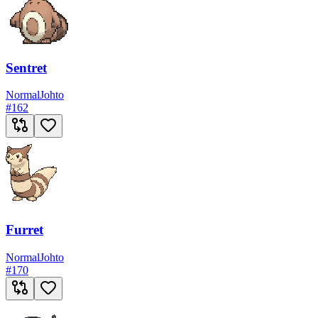
Sentret
Normal
Johto
#
162
Furret
Normal
Johto
#
170