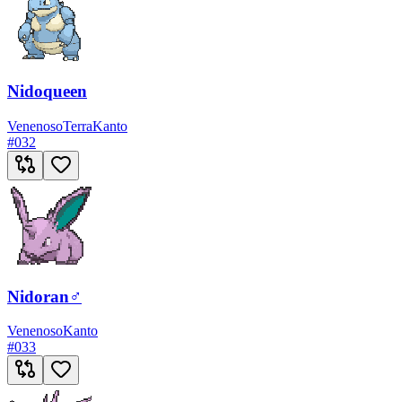
Nidoqueen
Venenoso
Terra
Kanto
#
032
Nidoran♂
Venenoso
Kanto
#
033