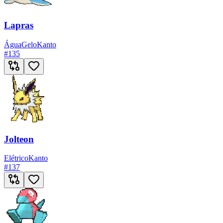
Lapras
Água
Gelo
Kanto
#
135
Jolteon
Elétrico
Kanto
#
137