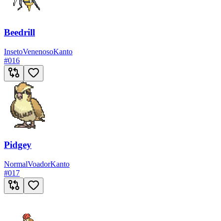
Beedrill
Inseto
Venenoso
Kanto
#
016
Pidgey
Normal
Voador
Kanto
#
017