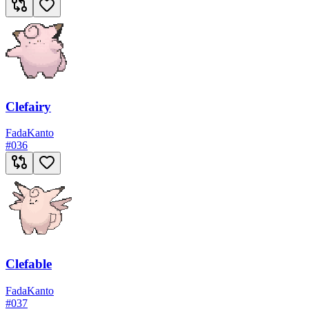
Clefairy
Fada
Kanto
#
036
Clefable
Fada
Kanto
#
037