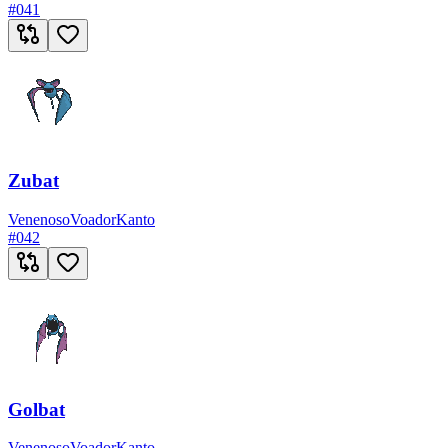
#
041
Zubat
Venenoso
Voador
Kanto
#
042
Golbat
Venenoso
Voador
Kanto