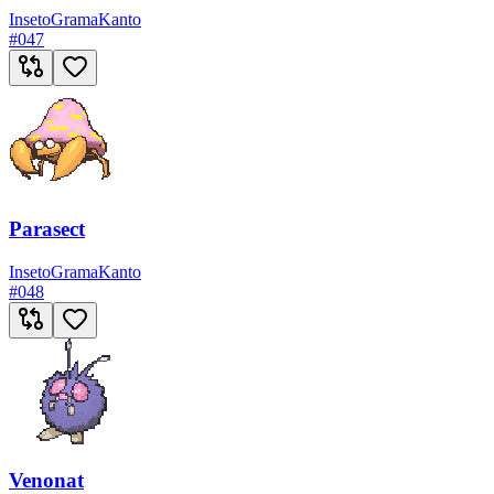
Inseto
Grama
Kanto
#
047
Parasect
Inseto
Grama
Kanto
#
048
Venonat