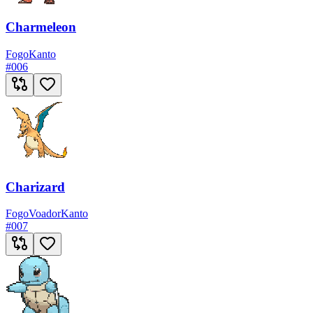
Charmeleon
Fogo
Kanto
#
006
Charizard
Fogo
Voador
Kanto
#
007