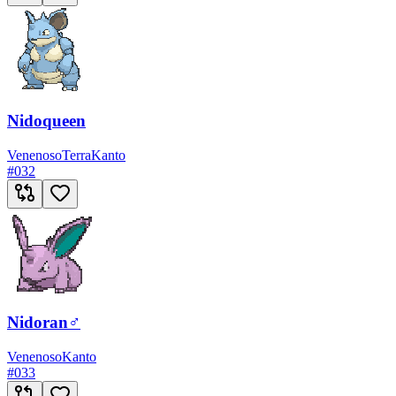
Nidoqueen
Venenoso
Terra
Kanto
#
032
Nidoran♂
Venenoso
Kanto
#
033