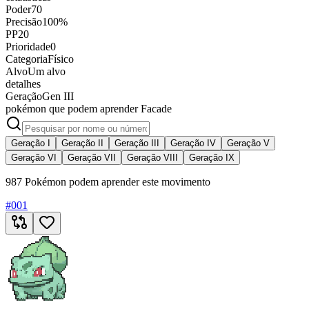
Poder
70
Precisão
100%
PP
20
Prioridade
0
Categoria
Físico
Alvo
Um alvo
detalhes
Geração
Gen III
pokémon que podem aprender Facade
Geração I
Geração II
Geração III
Geração IV
Geração V
Geração VI
Geração VII
Geração VIII
Geração IX
987 Pokémon podem aprender este movimento
#
001