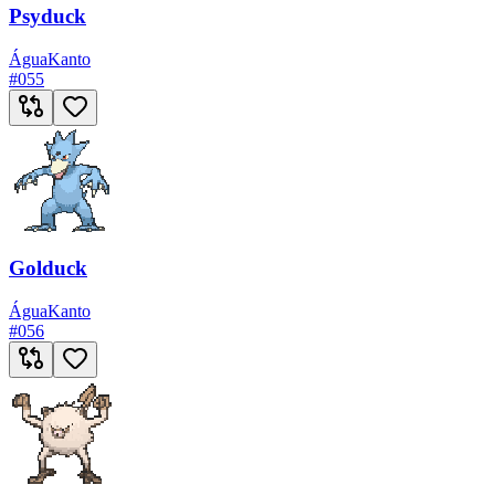
Psyduck
Água
Kanto
#
055
Golduck
Água
Kanto
#
056