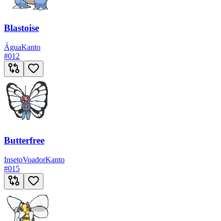
Blastoise
Água
Kanto
#
012
Butterfree
Inseto
Voador
Kanto
#
015