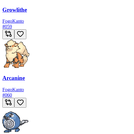
Growlithe
Fogo
Kanto
#
059
Arcanine
Fogo
Kanto
#
060