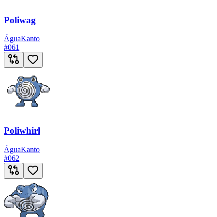
Poliwag
Água
Kanto
#
061
Poliwhirl
Água
Kanto
#
062