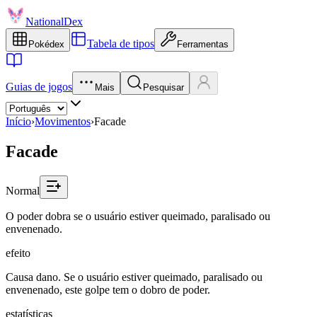
NationalDex
Tabela de tipos
Pokédex
Ferramentas
Guias de jogos
Mais
Pesquisar
Início
›
Movimentos
›
Facade
Facade
Normal
O poder dobra se o usuário estiver queimado, paralisado ou
envenenado.
efeito
Causa dano. Se o usuário estiver queimado, paralisado ou
envenenado, este golpe tem o dobro de poder.
estatísticas