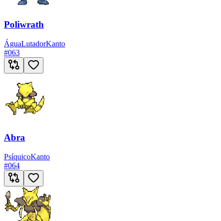
Poliwrath
Água
Lutador
Kanto
#
063
Abra
Psíquico
Kanto
#
064