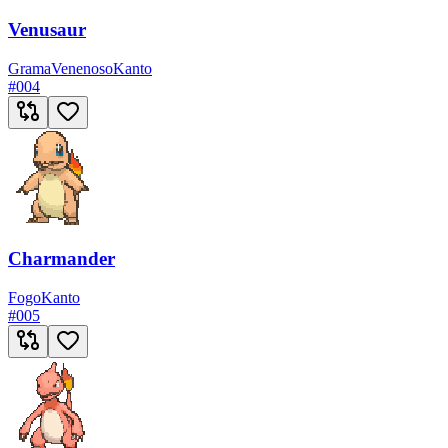
Venusaur
Grama
Venenoso
Kanto
#
004
Charmander
Fogo
Kanto
#
005