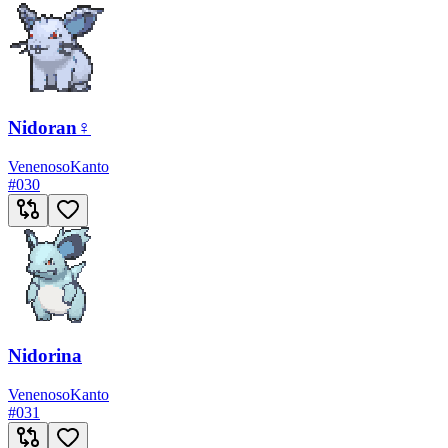
Nidoran♀
Venenoso
Kanto
#
030
Nidorina
Venenoso
Kanto
#
031