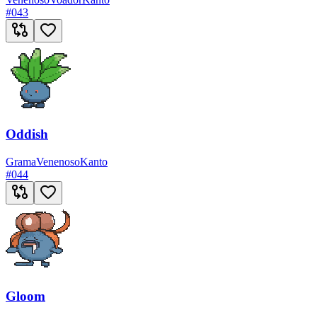
#
043
Oddish
Grama
Venenoso
Kanto
#
044
Gloom