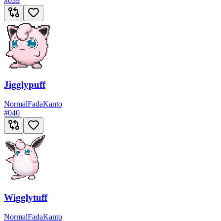
#
039
Jigglypuff
Normal
Fada
Kanto
#
040
Wigglytuff
Normal
Fada
Kanto