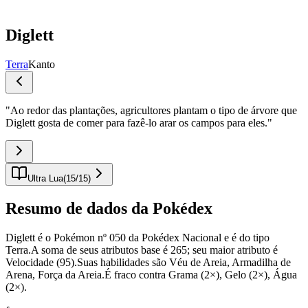
Diglett
Terra
Kanto
"
Ao redor das plantações, agricultores plantam o tipo de árvore que
Diglett gosta de comer para fazê-lo arar os campos para eles.
"
Ultra Lua
(
15
/
15
)
Resumo de dados da Pokédex
Diglett é o Pokémon nº 050 da Pokédex Nacional e é do tipo
Terra.A soma de seus atributos base é 265; seu maior atributo é
Velocidade (95).Suas habilidades são Véu de Areia, Armadilha de
Arena, Força da Areia.É fraco contra Grama (2×), Gelo (2×), Água
(2×).