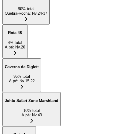
90
%
total
Quebra-Rocha
:
Nv.24-37
Rota 48
4
%
total
A pé
:
Nv.20
Caverna de Diglett
95
%
total
A pé
:
Nv.15-22
Johto Safari Zone Marshland
10
%
total
A pé
:
Nv.43