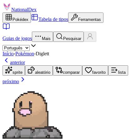
NationalDex
Tabela de tipos
Pokédex
Ferramentas
Guias de jogos
Mais
Pesquisar
Início
›
Pokémon
›
Diglett
anterior
sprite
aleatório
comparar
favorito
lista
próximo