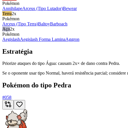
Pokémon
Annihilape
Arceus (Tipo Lutador)
Bewear
Terra
2x
Pokémon
Arceus (Tipo Terra)
Baltoy
Barboach
Aço
2x
Pokémon
Aegislash
Aegislash Forma Lamina
Aggron
Estratégia
Priorize ataques do tipo Água: causam 2x× de dano contra Pedra.
Se o oponente usar tipo Normal, haverá resistência parcial; considere
Pokémon do tipo Pedra
#
058