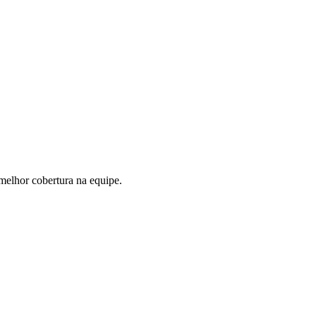
 melhor cobertura na equipe.