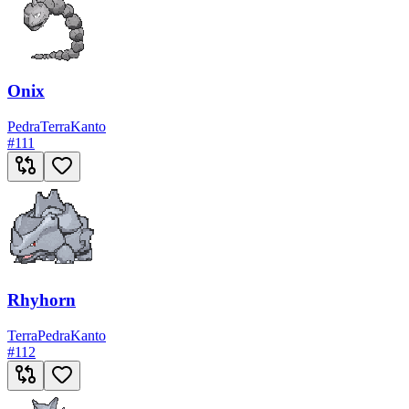
Onix
Pedra
Terra
Kanto
#
111
Rhyhorn
Terra
Pedra
Kanto
#
112