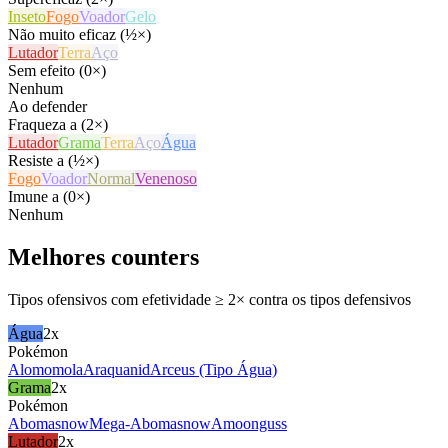
Inseto
Fogo
Voador
Gelo
Não muito eficaz (½×)
Lutador
Terra
Aço
Sem efeito (0×)
Nenhum
Ao defender
Fraqueza a (2×)
Lutador
Grama
Terra
Aço
Água
Resiste a (½×)
Fogo
Voador
Normal
Venenoso
Imune a (0×)
Nenhum
Melhores counters
Tipos ofensivos com efetividade ≥ 2× contra os tipos defensivos
Água
2x
Pokémon
Alomomola
Araquanid
Arceus (Tipo Água)
Grama
2x
Pokémon
Abomasnow
Mega-Abomasnow
Amoonguss
Lutador
2x