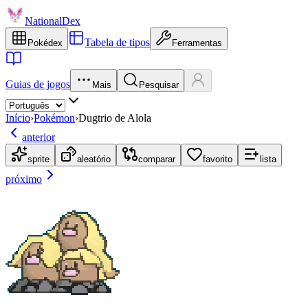
NationalDex
Tabela de tipos
Pokédex
Ferramentas
Guias de jogos
Mais
Pesquisar
Início
›
Pokémon
›
Dugtrio de Alola
anterior
sprite
aleatório
comparar
favorito
lista
próximo