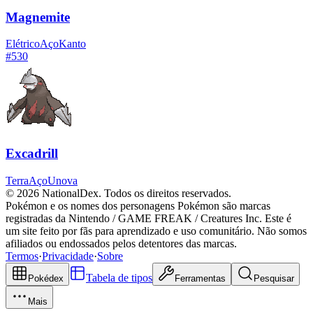
Magnemite
Elétrico
Aço
Kanto
#
530
Excadrill
Terra
Aço
Unova
© 2026 NationalDex. Todos os direitos reservados.
Pokémon e os nomes dos personagens Pokémon são marcas
registradas da Nintendo / GAME FREAK / Creatures Inc. Este é
um site feito por fãs para aprendizado e uso comunitário. Não somos
afiliados ou endossados pelos detentores das marcas.
Termos
·
Privacidade
·
Sobre
Tabela de tipos
Pokédex
Ferramentas
Pesquisar
Mais