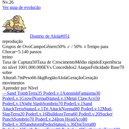
Nv.26
Ver guia de evolução
Dugtrio de Alola
#
051
reprodução
Grupos de Ovo
Campo
Gênero
50% ♂ / 50% ♀
Tempo para
Chocar
~5.140 passos
treino
Taxa de Captura
50
Taxa de Crescimento
Médio rápido
Experiência
no nível 100
1.000.000
EVs Concedidos
2 Ataque
Felicidade Base
70
sobre
Altura
0.7m
Peso
66.6kg
Região
Alola
Geração
Geração
movimentos
Aprender por Nível
—
Sand Tomb
Terra
35 Poder
Lv.1
Astonish
Fantasma
30
Poder
Lv.1
Growl
Normal
Status
Lv.1
Metal Claw
Aço
50
Poder
Lv.1
Night Slash
Sombrio
70 Poder
Lv.1
Sand
Attack
Terra
Status
Lv.1
Tri Attack
Normal
80 Poder
Lv.12
Mud-
Slap
Terra
20 Poder
Lv.16
Bulldoze
Terra
60 Poder
Lv.20
Sucker
Punch
Sombrio
70 Poder
Lv.24
Iron Head
Aço
80
Poder
Lv.30
Sandstorm
Pedra
Status
Lv.36
Dig
Terra
80