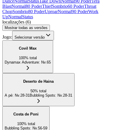
Dance
Normal
Status
Take Down
Normal
90 Poder
Tera
Blast
Normal
80 Poder
Thief
Sombrio
60 Poder
Throat
Chop
Sombrio
80 Poder
Uproar
Normal
90 Poder
Work
Up
Normal
Status
localizações
(
6
)
Mostrar todas as versões
Jogo:
Selecionar versão
Covil Max
100
%
total
Dynamax Adventure
:
Nv.65
Deserto de Haina
50
%
total
A pé
:
Nv.28-31
Bubbling Spots
:
Nv.28-31
Costa de Poni
100
%
total
Bubbling Spots
:
Nv.56-59