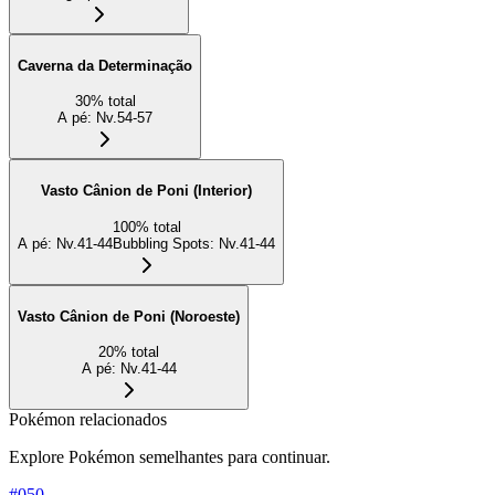
Caverna da Determinação
30
%
total
A pé
:
Nv.54-57
Vasto Cânion de Poni (Interior)
100
%
total
A pé
:
Nv.41-44
Bubbling Spots
:
Nv.41-44
Vasto Cânion de Poni (Noroeste)
20
%
total
A pé
:
Nv.41-44
Pokémon relacionados
Explore Pokémon semelhantes para continuar.
#
050