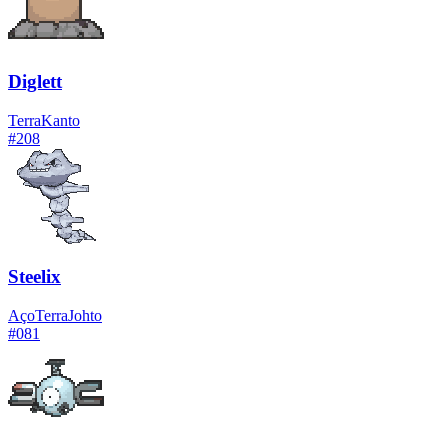
Diglett
Terra
Kanto
#
208
Steelix
Aço
Terra
Johto
#
081