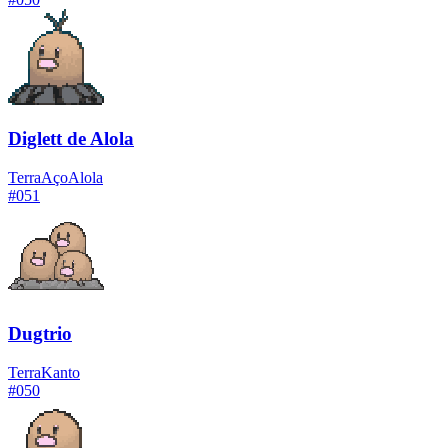
Diglett de Alola
Terra
Aço
Alola
#
051
Dugtrio
Terra
Kanto
#
050