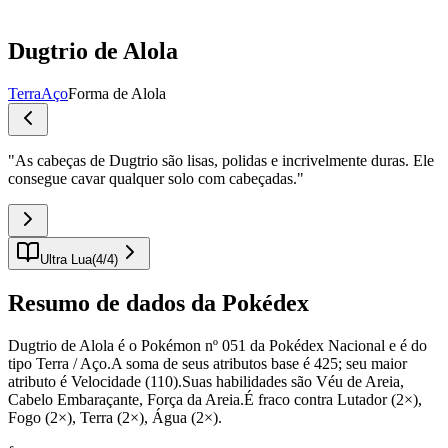
Dugtrio de Alola
Terra
Aço
Forma de Alola
"
As cabeças de Dugtrio são lisas, polidas e incrivelmente duras. Ele
consegue cavar qualquer solo com cabeçadas.
"
Ultra Lua
(
4
/
4
)
Resumo de dados da Pokédex
Dugtrio de Alola é o Pokémon nº 051 da Pokédex Nacional e é do
tipo Terra / Aço.A soma de seus atributos base é 425; seu maior
atributo é Velocidade (110).Suas habilidades são Véu de Areia,
Cabelo Embaraçante, Força da Areia.É fraco contra Lutador (2×),
Fogo (2×), Terra (2×), Água (2×).