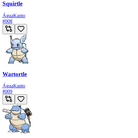
Squirtle
Água
Kanto
#
008
Wartortle
Água
Kanto
#
009