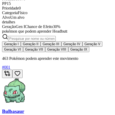
PP
15
Prioridade
0
Categoria
Físico
Alvo
Um alvo
detalhes
Geração
Gen I
Chance de Efeito
30%
pokémon que podem aprender Headbutt
Geração I
Geração II
Geração III
Geração IV
Geração V
Geração VI
Geração VII
Geração VIII
Geração IX
463 Pokémon podem aprender este movimento
#
001
Bulbasaur