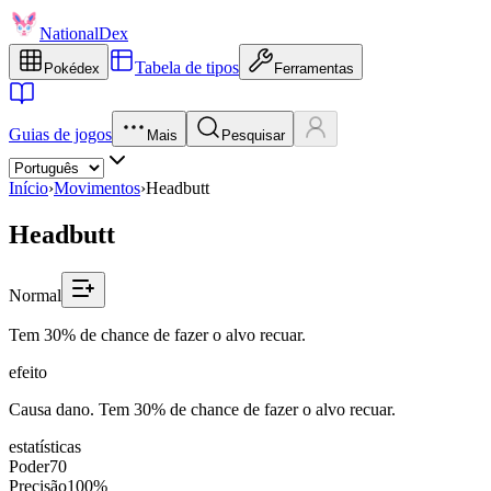
NationalDex
Tabela de tipos
Pokédex
Ferramentas
Guias de jogos
Mais
Pesquisar
Início
›
Movimentos
›
Headbutt
Headbutt
Normal
Tem 30% de chance de fazer o alvo recuar.
efeito
Causa dano. Tem 30% de chance de fazer o alvo recuar.
estatísticas
Poder
70
Precisão
100%