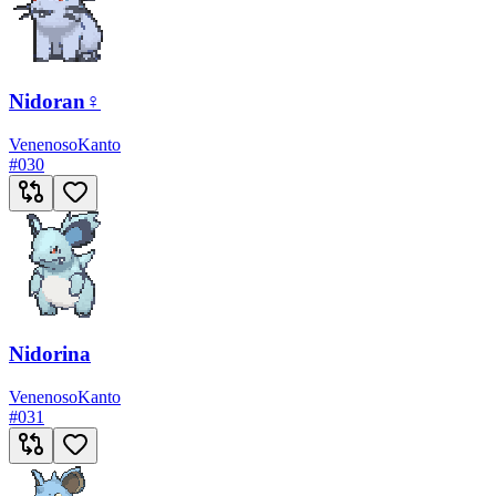
Nidoran♀
Venenoso
Kanto
#
030
Nidorina
Venenoso
Kanto
#
031