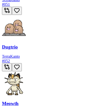
#
051
Dugtrio
Terra
Kanto
#
052
Meowth