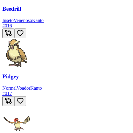
Beedrill
Inseto
Venenoso
Kanto
#
016
Pidgey
Normal
Voador
Kanto
#
017