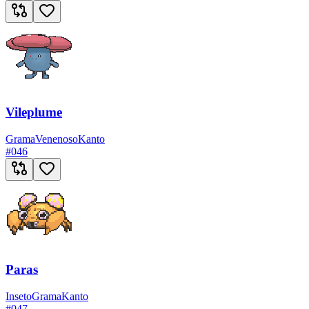
Vileplume
Grama
Venenoso
Kanto
#
046
Paras
Inseto
Grama
Kanto
#
047