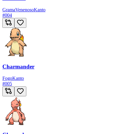
Grama
Venenoso
Kanto
#
004
Charmander
Fogo
Kanto
#
005