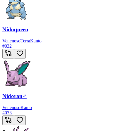
Nidoqueen
Venenoso
Terra
Kanto
#
032
Nidoran♂
Venenoso
Kanto
#
033