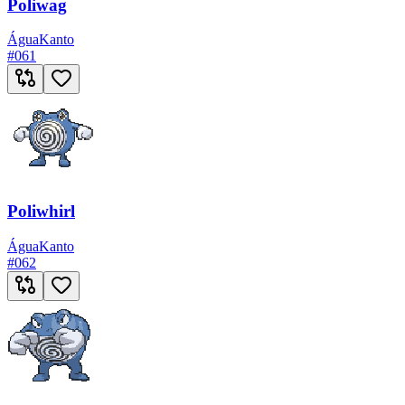
Poliwag
Água
Kanto
#
061
Poliwhirl
Água
Kanto
#
062