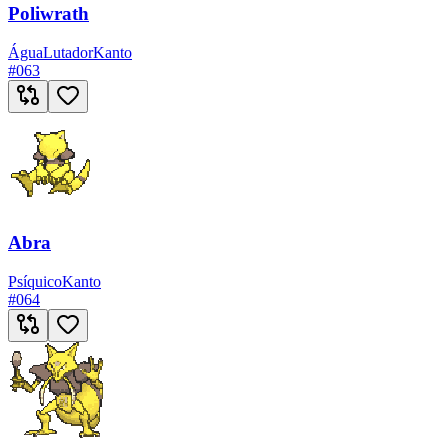
Poliwrath
Água
Lutador
Kanto
#
063
Abra
Psíquico
Kanto
#
064