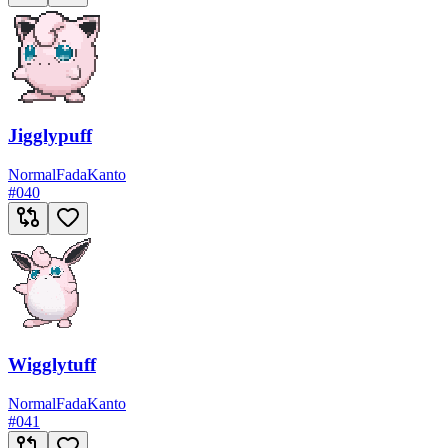
Jigglypuff
Normal
Fada
Kanto
#
040
Wigglytuff
Normal
Fada
Kanto
#
041