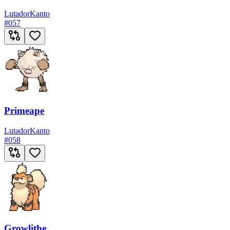
Lutador
Kanto
#
057
Primeape
Lutador
Kanto
#
058
Growlithe