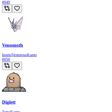
#
049
Venomoth
Inseto
Venenoso
Kanto
#
050
Diglett
Terra
Kanto