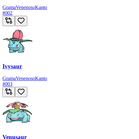
Grama
Venenoso
Kanto
#
002
Ivysaur
Grama
Venenoso
Kanto
#
003
Venusaur