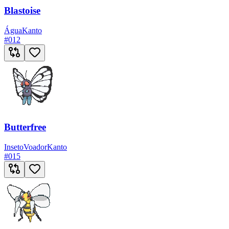
Blastoise
Água
Kanto
#
012
Butterfree
Inseto
Voador
Kanto
#
015