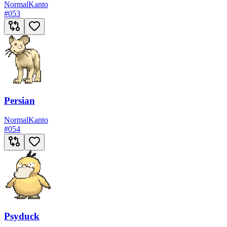
Normal
Kanto
#
053
Persian
Normal
Kanto
#
054
Psyduck