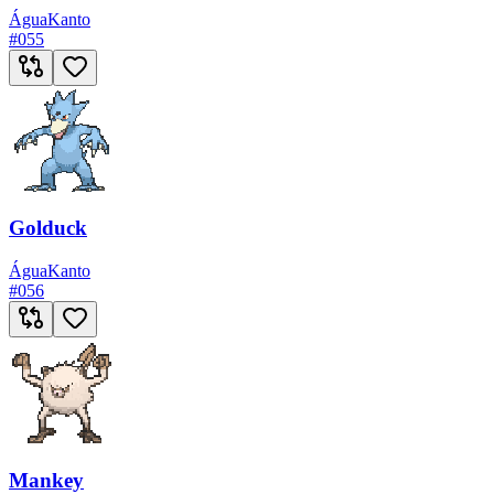
Água
Kanto
#
055
Golduck
Água
Kanto
#
056
Mankey