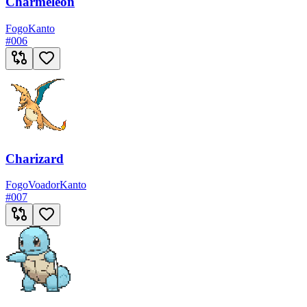
Charmeleon
Fogo
Kanto
#
006
Charizard
Fogo
Voador
Kanto
#
007