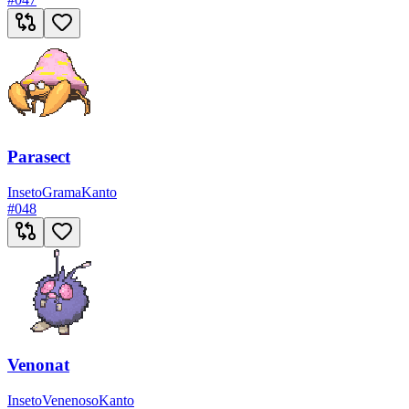
Parasect
Inseto
Grama
Kanto
#
048
Venonat
Inseto
Venenoso
Kanto