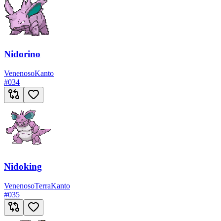
Nidorino
Venenoso
Kanto
#
034
Nidoking
Venenoso
Terra
Kanto
#
035