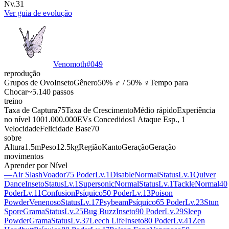
Nv.31
Ver guia de evolução
Venomoth
#
049
reprodução
Grupos de Ovo
Inseto
Gênero
50% ♂ / 50% ♀
Tempo para
Chocar
~5.140 passos
treino
Taxa de Captura
75
Taxa de Crescimento
Médio rápido
Experiência
no nível 100
1.000.000
EVs Concedidos
1 Ataque Esp., 1
Velocidade
Felicidade Base
70
sobre
Altura
1.5m
Peso
12.5kg
Região
Kanto
Geração
Geração
movimentos
Aprender por Nível
—
Air Slash
Voador
75 Poder
Lv.1
Disable
Normal
Status
Lv.1
Quiver
Dance
Inseto
Status
Lv.1
Supersonic
Normal
Status
Lv.1
Tackle
Normal
40
Poder
Lv.11
Confusion
Psíquico
50 Poder
Lv.13
Poison
Powder
Venenoso
Status
Lv.17
Psybeam
Psíquico
65 Poder
Lv.23
Stun
Spore
Grama
Status
Lv.25
Bug Buzz
Inseto
90 Poder
Lv.29
Sleep
Powder
Grama
Status
Lv.37
Leech Life
Inseto
80 Poder
Lv.41
Zen