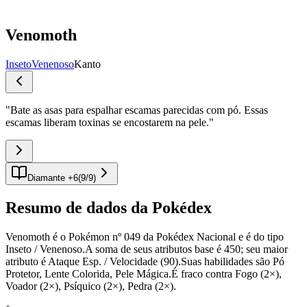
Venomoth
Inseto
Venenoso
Kanto
"
Bate as asas para espalhar escamas parecidas com pó. Essas
escamas liberam toxinas se encostarem na pele.
"
Diamante +6
(
9
/
9
)
Resumo de dados da Pokédex
Venomoth é o Pokémon nº 049 da Pokédex Nacional e é do tipo
Inseto / Venenoso.A soma de seus atributos base é 450; seu maior
atributo é Ataque Esp. / Velocidade (90).Suas habilidades são Pó
Protetor, Lente Colorida, Pele Mágica.É fraco contra Fogo (2×),
Voador (2×), Psíquico (2×), Pedra (2×).