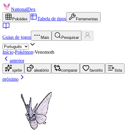
NationalDex
Tabela de tipos
Pokédex
Ferramentas
Guias de jogos
Mais
Pesquisar
Início
›
Pokémon
›
Venomoth
anterior
sprite
aleatório
comparar
favorito
lista
próximo