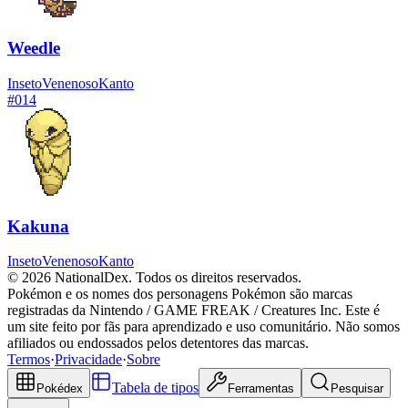
Weedle
Inseto
Venenoso
Kanto
#
014
Kakuna
Inseto
Venenoso
Kanto
© 2026 NationalDex. Todos os direitos reservados.
Pokémon e os nomes dos personagens Pokémon são marcas
registradas da Nintendo / GAME FREAK / Creatures Inc. Este é
um site feito por fãs para aprendizado e uso comunitário. Não somos
afiliados ou endossados pelos detentores das marcas.
Termos
·
Privacidade
·
Sobre
Tabela de tipos
Pokédex
Ferramentas
Pesquisar