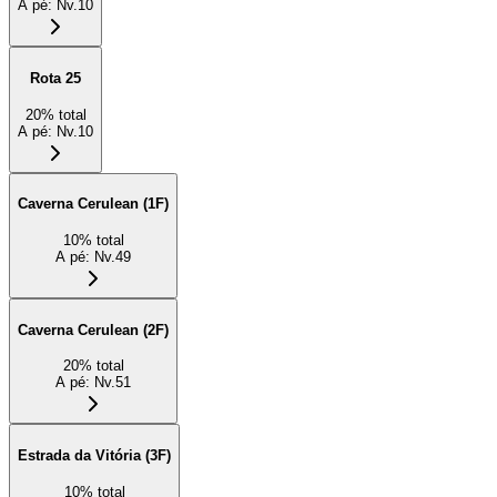
A pé
:
Nv.10
Rota 25
20
%
total
A pé
:
Nv.10
Caverna Cerulean (1F)
10
%
total
A pé
:
Nv.49
Caverna Cerulean (2F)
20
%
total
A pé
:
Nv.51
Estrada da Vitória (3F)
10
%
total