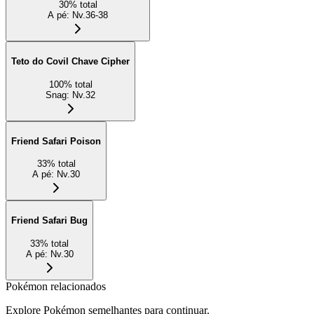
30
%
total
A pé
:
Nv.36-38
Teto do Covil Chave Cipher
100
%
total
Snag
:
Nv.32
Friend Safari Poison
33
%
total
A pé
:
Nv.30
Friend Safari Bug
33
%
total
A pé
:
Nv.30
Pokémon relacionados
Explore Pokémon semelhantes para continuar.