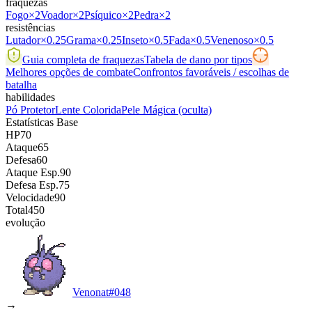
fraquezas
Fogo
×2
Voador
×2
Psíquico
×2
Pedra
×2
resistências
Lutador
×0.25
Grama
×0.25
Inseto
×0.5
Fada
×0.5
Venenoso
×0.5
Guia completa de fraquezas
Tabela de dano por tipos
Melhores opções de combate
Confrontos favoráveis / escolhas de
batalha
habilidades
Pó Protetor
Lente Colorida
Pele Mágica
(oculta)
Estatísticas Base
HP
70
Ataque
65
Defesa
60
Ataque Esp.
90
Defesa Esp.
75
Velocidade
90
Total
450
evolução
Venonat
#
048
→