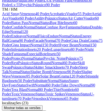
Headbutt
Psíquico
80 Poder
Lv.47
Poison Fang
Venenoso
50
Poder
Lv.55
Psychic
Psíquico
90 Poder
TM / HM
Acid Spray
Venenoso
40 Poder
Acrobatics
Voador
55 Poder
Aerial
Ace
Voador
60 Poder
Agility
Psíquico
Status
Air Cutter
Voador
60
Poder
Baton Pass
Normal
Status
Bug Bite
Inseto
60
Poder
Confide
Normal
Status
Confuse Ray
Fantasma
Status
Double-
Edge
Normal
120
Poder
Endeavor
Normal
Físico
Endure
Normal
Status
Energy
Ball
Grama
90 Poder
Facade
Normal
70 Poder
Giga Drain
Grama
75
Poder
Giga Impact
Normal
150 Poder
Hyper Beam
Normal
150
Poder
Infestation
Inseto
20 Poder
Lunge
Inseto
80 Poder
Night
Shade
Fantasma
Especial
Bote
Inseto
50
Poder
Protect
Normal
Status
Psychic Noise
Psíquico
75
Poder
Rest
Psíquico
Status
Round
Normal
60 Poder
Skill
Swap
Psíquico
Status
Skitter Smack
Inseto
70 Poder
Sleep
Talk
Normal
Status
Sludge Bomb
Venenoso
90 Poder
Sludge
Wave
Venenoso
95 Poder
Solar Beam
Grama
120 Poder
Struggle
Bug
Inseto
50 Poder
Substitute
Normal
Status
Sunny
Day
Fogo
Status
Swift
Normal
60 Poder
Take Down
Normal
90
Poder
Tera Blast
Normal
80 Poder
Thief
Sombrio
60
Poder
Toxic
Venenoso
Status
Toxic Spikes
Venenoso
Status
U-
turn
Inseto
70 Poder
Venoshock
Venenoso
65 Poder
localizações
(
23
)
Mostrar todas as versões