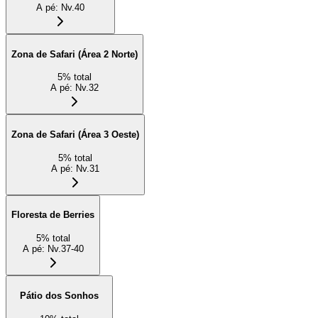
A pé
:
Nv.40
Zona de Safari (Área 2 Norte)
5
%
total
A pé
:
Nv.32
Zona de Safari (Área 3 Oeste)
5
%
total
A pé
:
Nv.31
Floresta de Berries
5
%
total
A pé
:
Nv.37-40
Pátio dos Sonhos