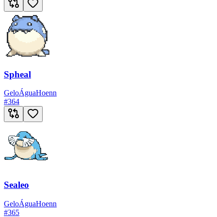
Spheal
Gelo
Água
Hoenn
#
364
Sealeo
Gelo
Água
Hoenn
#
365