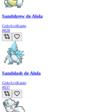
Sandshrew de Alola
Gelo
Aço
Kanto
#
028
Sandslash de Alola
Gelo
Aço
Kanto
#
037