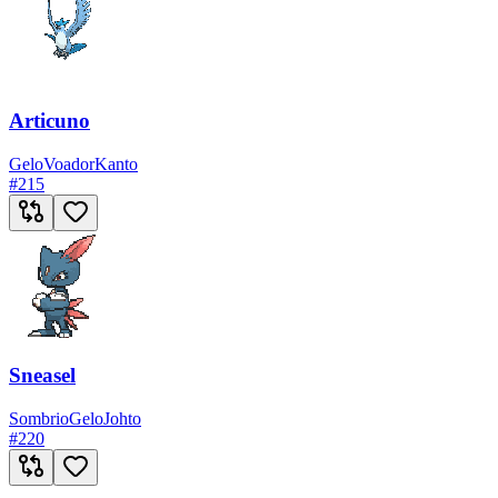
Articuno
Gelo
Voador
Kanto
#
215
Sneasel
Sombrio
Gelo
Johto
#
220