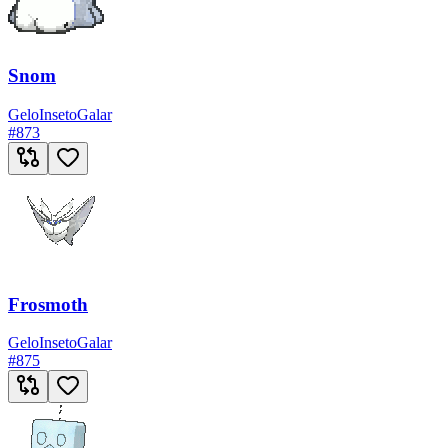
Snom
Gelo
Inseto
Galar
#
873
Frosmoth
Gelo
Inseto
Galar
#
875