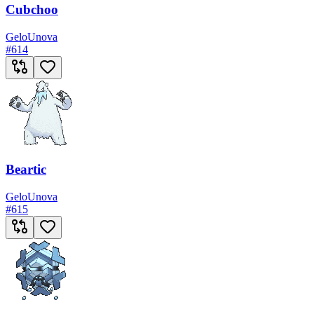
Cubchoo
Gelo
Unova
#
614
Beartic
Gelo
Unova
#
615