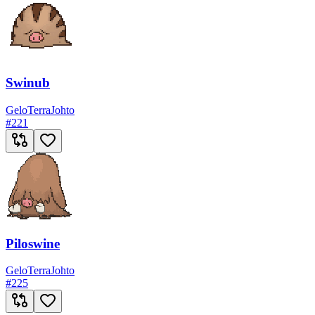
Swinub
Gelo
Terra
Johto
#
221
Piloswine
Gelo
Terra
Johto
#
225