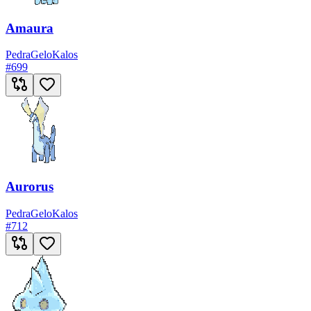
Amaura
Pedra
Gelo
Kalos
#
699
Aurorus
Pedra
Gelo
Kalos
#
712