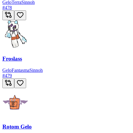
Gelo
Terra
Sinnoh
#
478
Froslass
Gelo
Fantasma
Sinnoh
#
479
Rotom Gelo