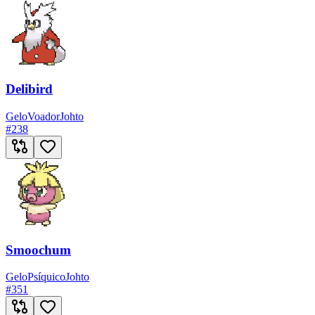
Delibird
Gelo
Voador
Johto
#
238
Smoochum
Gelo
Psíquico
Johto
#
351