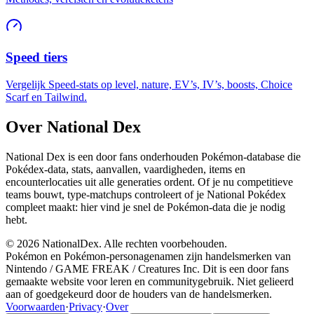
Speed tiers
Vergelijk Speed-stats op level, nature, EV’s, IV’s, boosts, Choice
Scarf en Tailwind.
Over National Dex
National Dex is een door fans onderhouden Pokémon-database die
Pokédex-data, stats, aanvallen, vaardigheden, items en
encounterlocaties uit alle generaties ordent. Of je nu competitieve
teams bouwt, type-matchups controleert of je National Pokédex
compleet maakt: hier vind je snel de Pokémon-data die je nodig
hebt.
© 2026 NationalDex. Alle rechten voorbehouden.
Pokémon en Pokémon-personagenamen zijn handelsmerken van
Nintendo / GAME FREAK / Creatures Inc. Dit is een door fans
gemaakte website voor leren en communitygebruik. Niet gelieerd
aan of goedgekeurd door de houders van de handelsmerken.
Voorwaarden
·
Privacy
·
Over