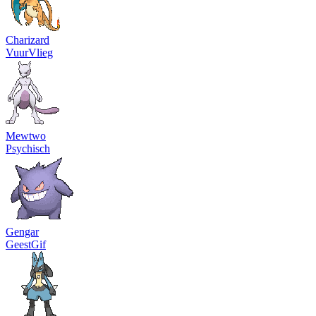
Charizard
Vuur
Vlieg
Mewtwo
Psychisch
Gengar
Geest
Gif