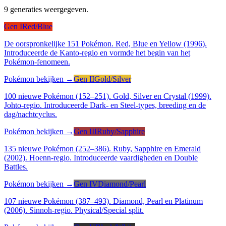
9 generaties weergegeven.
Gen I
Red/Blue
De oorspronkelijke 151 Pokémon. Red, Blue en Yellow (1996).
Introduceerde de Kanto-regio en vormde het begin van het
Pokémon-fenomeen.
Pokémon bekijken →
Gen II
Gold/Silver
100 nieuwe Pokémon (152–251). Gold, Silver en Crystal (1999).
Johto-regio. Introduceerde Dark- en Steel-types, breeding en de
dag/nachtcyclus.
Pokémon bekijken →
Gen III
Ruby/Sapphire
135 nieuwe Pokémon (252–386). Ruby, Sapphire en Emerald
(2002). Hoenn-regio. Introduceerde vaardigheden en Double
Battles.
Pokémon bekijken →
Gen IV
Diamond/Pearl
107 nieuwe Pokémon (387–493). Diamond, Pearl en Platinum
(2006). Sinnoh-regio. Physical/Special split.