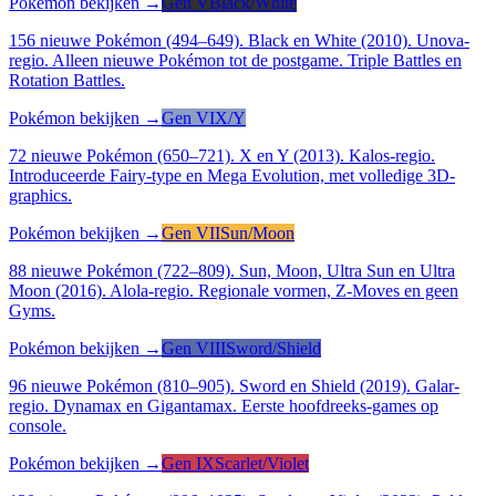
Pokémon bekijken →
Gen V
Black/White
156 nieuwe Pokémon (494–649). Black en White (2010). Unova-
regio. Alleen nieuwe Pokémon tot de postgame. Triple Battles en
Rotation Battles.
Pokémon bekijken →
Gen VI
X/Y
72 nieuwe Pokémon (650–721). X en Y (2013). Kalos-regio.
Introduceerde Fairy-type en Mega Evolution, met volledige 3D-
graphics.
Pokémon bekijken →
Gen VII
Sun/Moon
88 nieuwe Pokémon (722–809). Sun, Moon, Ultra Sun en Ultra
Moon (2016). Alola-regio. Regionale vormen, Z-Moves en geen
Gyms.
Pokémon bekijken →
Gen VIII
Sword/Shield
96 nieuwe Pokémon (810–905). Sword en Shield (2019). Galar-
regio. Dynamax en Gigantamax. Eerste hoofdreeks-games op
console.
Pokémon bekijken →
Gen IX
Scarlet/Violet