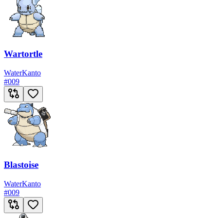
Wartortle
Water
Kanto
#
009
Blastoise
Water
Kanto
#
009