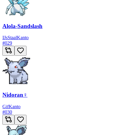
Alola-Sandslash
IJs
Staal
Kanto
#
029
Nidoran♀
Gif
Kanto
#
030