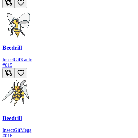
Beedrill
Insect
Gif
Kanto
#
015
Beedrill
Insect
Gif
Mega
#
016