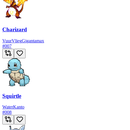
Charizard
Vuur
Vlieg
Gigantamax
#
007
Squirtle
Water
Kanto
#
008