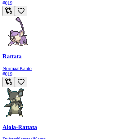
#
019
Rattata
Normaal
Kanto
#
019
Alola-Rattata