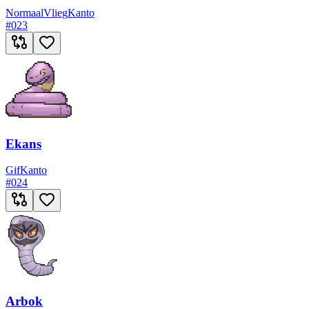
Normaal
Vlieg
Kanto
#
023
Ekans
Gif
Kanto
#
024
Arbok