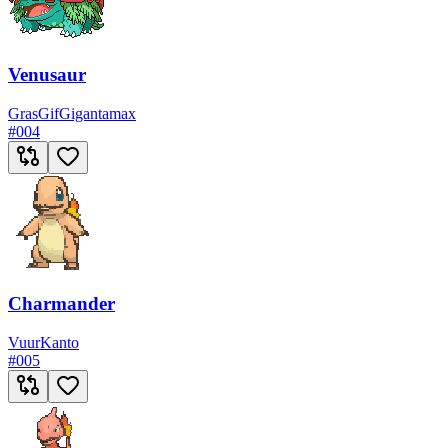
Venusaur
Gras
Gif
Gigantamax
#
004
Charmander
Vuur
Kanto
#
005