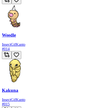
Weedle
Insect
Gif
Kanto
#
014
Kakuna
Insect
Gif
Kanto
#
015