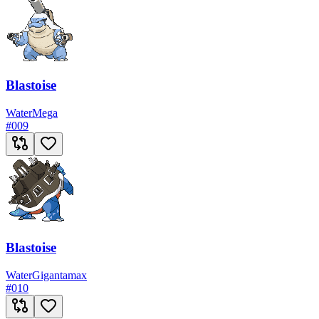
Blastoise
Water
Mega
#
009
Blastoise
Water
Gigantamax
#
010