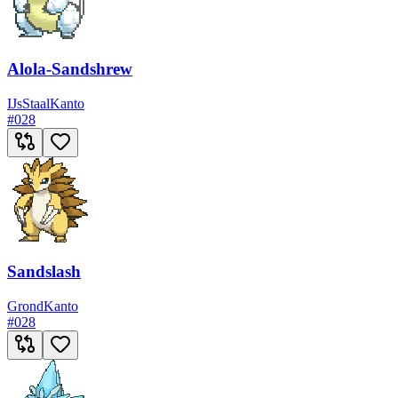
Alola-Sandshrew
IJs
Staal
Kanto
#
028
Sandslash
Grond
Kanto
#
028