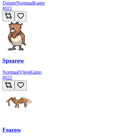
Duister
Normaal
Kanto
#
021
Spearow
Normaal
Vlieg
Kanto
#
022
Fearow