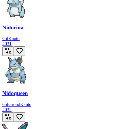
Nidorina
Gif
Kanto
#
031
Nidoqueen
Gif
Grond
Kanto
#
032