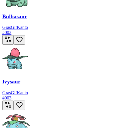
Bulbasaur
Gras
Gif
Kanto
#
002
Ivysaur
Gras
Gif
Kanto
#
003