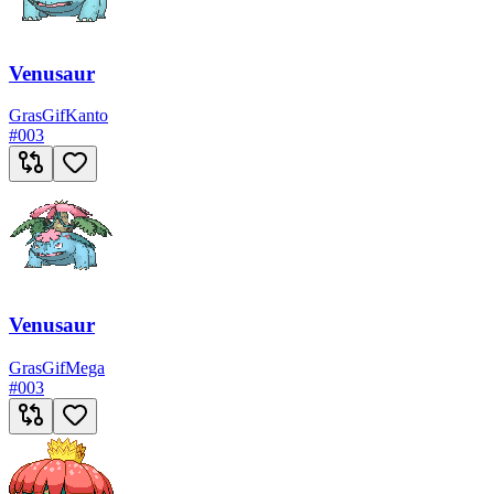
Venusaur
Gras
Gif
Kanto
#
003
Venusaur
Gras
Gif
Mega
#
003