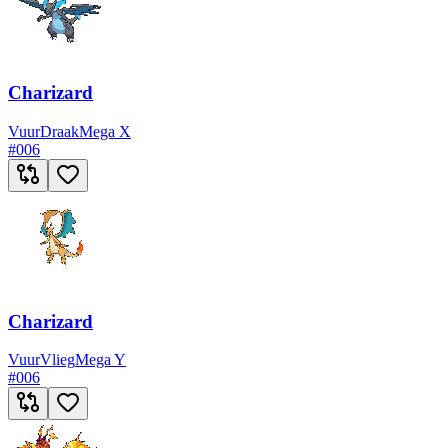
Charizard
Vuur
Draak
Mega X
#
006
Charizard
Vuur
Vlieg
Mega Y
#
006