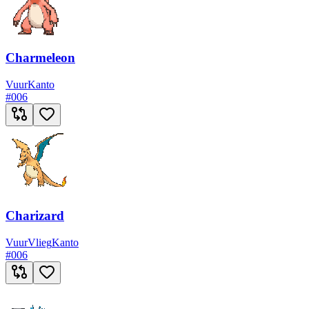
Charmeleon
Vuur
Kanto
#
006
Charizard
Vuur
Vlieg
Kanto
#
006