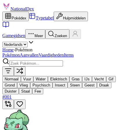
NationalDex
Typetabel
Pokédex
Hulpmiddelen
Gamegidsen
Meer
Zoeken
Home
›
Pokémon
Pokémon
Aanvallen
Vaardigheden
Items
Normaal
Vuur
Water
Elektrisch
Gras
IJs
Vecht
Gif
Grond
Vlieg
Psychisch
Insect
Steen
Geest
Draak
Duister
Staal
Fee
#
001