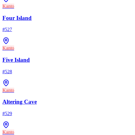
Kanto
Four Island
#
527
Kanto
Five Island
#
528
Kanto
Altering Cave
#
529
Kanto