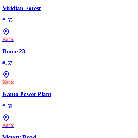
Viridian Forest
#
155
Kanto
Route 23
#
157
Kanto
Kanto Power Plant
#
158
Kanto
Victory Road