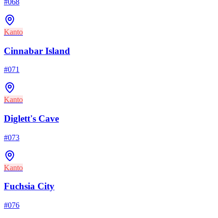
#
068
Kanto
Cinnabar Island
#
071
Kanto
Diglett's Cave
#
073
Kanto
Fuchsia City
#
076