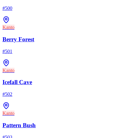
#
500
Kanto
Berry Forest
#
501
Kanto
Icefall Cave
#
502
Kanto
Pattern Bush
#
503