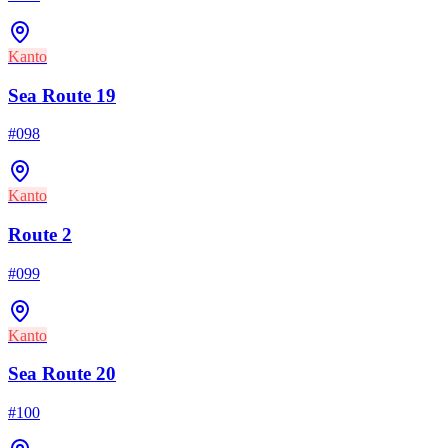
Kanto
Sea Route 19
#
098
Kanto
Route 2
#
099
Kanto
Sea Route 20
#
100