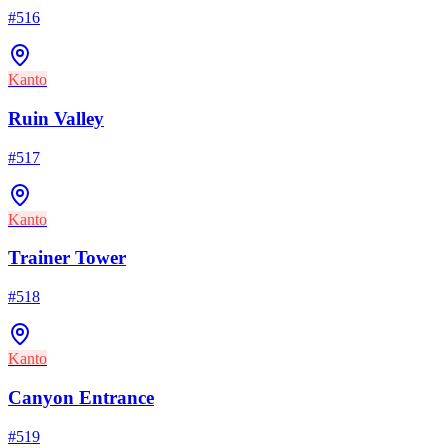
#
516
Kanto
Ruin Valley
#
517
Kanto
Trainer Tower
#
518
Kanto
Canyon Entrance
#
519