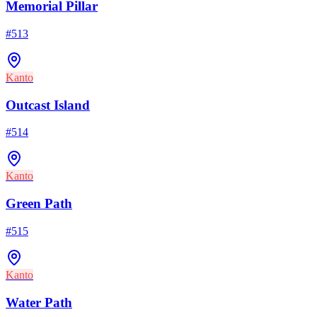
Memorial Pillar
#
513
Kanto
Outcast Island
#
514
Kanto
Green Path
#
515
Kanto
Water Path