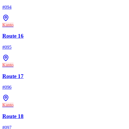
#
094
Kanto
Route 16
#
095
Kanto
Route 17
#
096
Kanto
Route 18
#
097