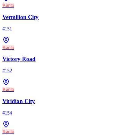
Kanto
Vermilion City
#
151
Kanto
Victory Road
#
152
Kanto
Viridian City
#
154
Kanto