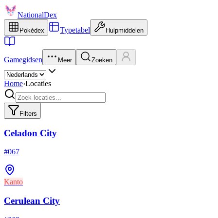
NationalDex
Typetabel
Pokédex
Hulpmiddelen
Gamegidsen
Meer
Zoeken
Home
›
Locaties
Filters
Celadon City
#
067
Kanto
Cerulean City