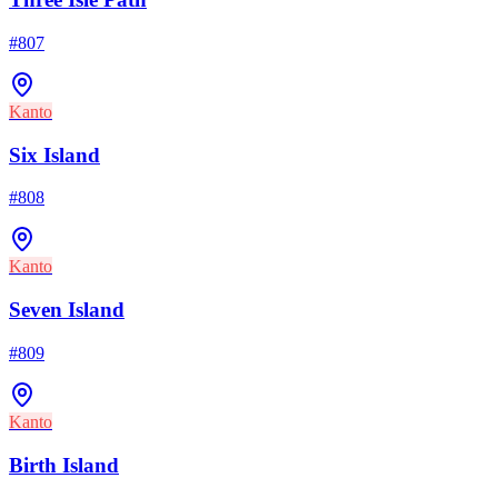
#
807
Kanto
Six Island
#
808
Kanto
Seven Island
#
809
Kanto
Birth Island