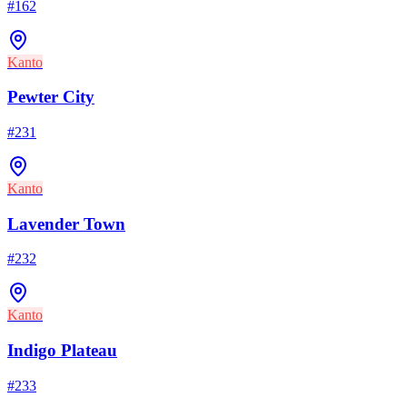
#
162
Kanto
Pewter City
#
231
Kanto
Lavender Town
#
232
Kanto
Indigo Plateau
#
233