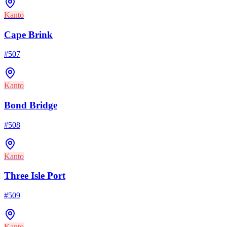
Kanto
Cape Brink
#
507
Kanto
Bond Bridge
#
508
Kanto
Three Isle Port
#
509
Kanto