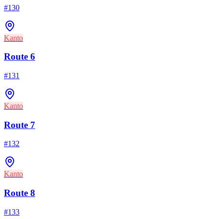
#
130
Kanto
Route 6
#
131
Kanto
Route 7
#
132
Kanto
Route 8
#
133