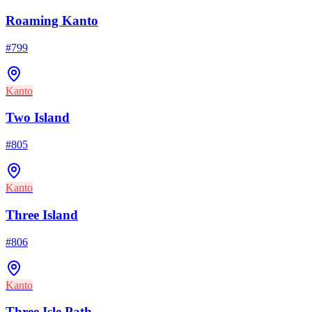
Roaming Kanto
#
799
Kanto
Two Island
#
805
Kanto
Three Island
#
806
Kanto
Three Isle Path