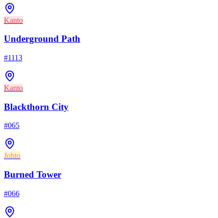
Kanto
Underground Path
#
1113
Kanto
Blackthorn City
#
065
Johto
Burned Tower
#
066