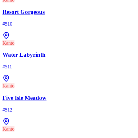
Resort Gorgeous
#
510
Kanto
Water Labyrinth
#
511
Kanto
Five Isle Meadow
#
512
Kanto