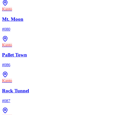
Kanto
Mt. Moon
#
080
Kanto
Pallet Town
#
086
Kanto
Rock Tunnel
#
087