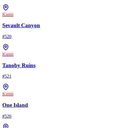
Kanto
Sevault Canyon
#
520
Kanto
Tanoby Ruins
#
521
Kanto
One Island
#
526