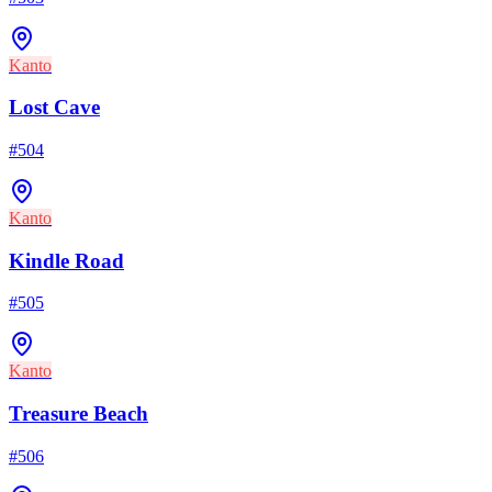
Kanto
Lost Cave
#
504
Kanto
Kindle Road
#
505
Kanto
Treasure Beach
#
506