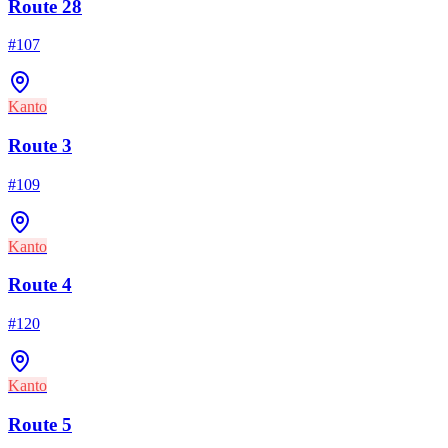
Route 28
#
107
Kanto
Route 3
#
109
Kanto
Route 4
#
120
Kanto
Route 5