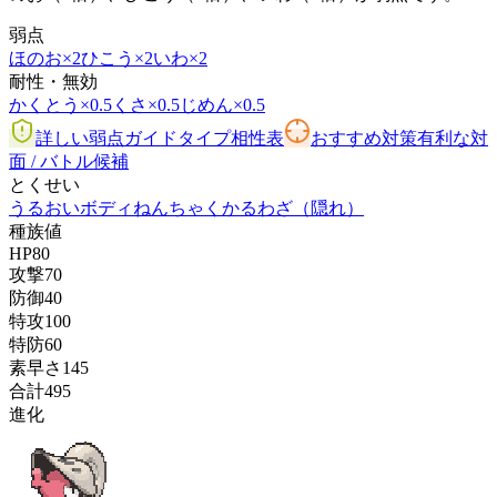
弱点
ほのお
×2
ひこう
×2
いわ
×2
耐性・無効
かくとう
×0.5
くさ
×0.5
じめん
×0.5
詳しい弱点ガイド
タイプ相性表
おすすめ対策
有利な対
面 / バトル候補
とくせい
うるおいボディ
ねんちゃく
かるわざ
（隠れ）
種族値
HP
80
攻撃
70
防御
40
特攻
100
特防
60
素早さ
145
合計
495
進化