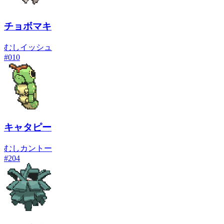
チョボマキ
むし
イッシュ
#
010
キャタピー
むし
カントー
#
204