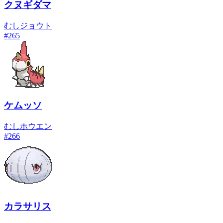
クヌギダマ
むし
ジョウト
#
265
ケムッソ
むし
ホウエン
#
266
カラサリス