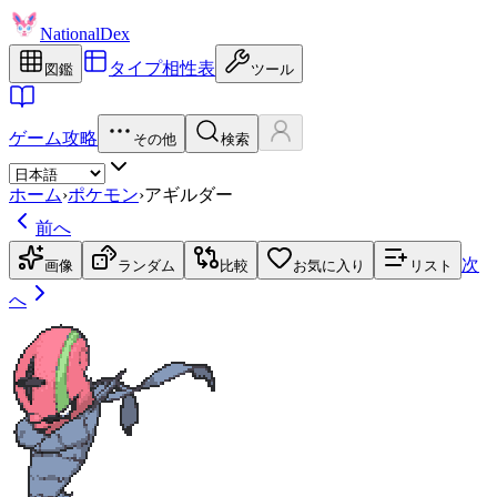
NationalDex
タイプ相性表
図鑑
ツール
ゲーム攻略
その他
検索
ホーム
›
ポケモン
›
アギルダー
前へ
次
画像
ランダム
比較
お気に入り
リスト
へ