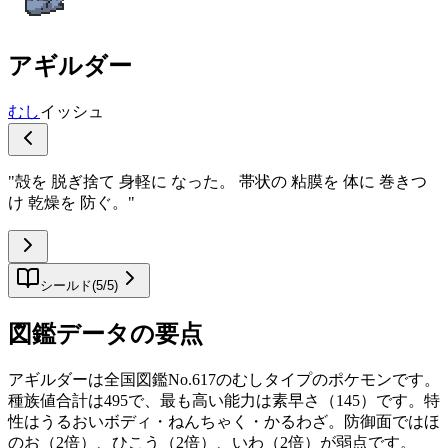
アギルダー
むし
イッシュ
"
殻を 脱ぎ捨て 身軽に なった。 帯状の 粘膜を 体に 巻きつ
け 乾燥を 防ぐ。
"
シールド
(
5
/
5
)
図鑑データの要点
アギルダーは全国図鑑No.617のむしタイプのポケモンです。
種族値合計は495で、最も高い能力は素早さ（145）です。特
性はうるおいボディ・ねんちゃく・かるわざ。防御面ではほ
のお（2倍）、ひこう（2倍）、いわ（2倍）が弱点です。