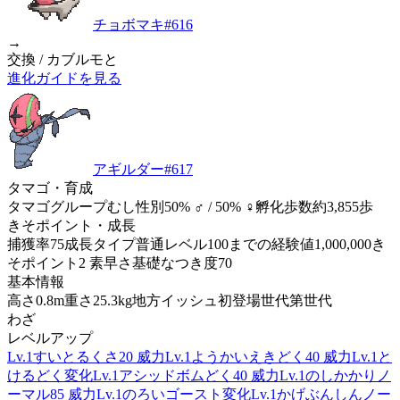
チョボマキ
#
616
→
交換 / カブルモと
進化ガイドを見る
アギルダー
#
617
タマゴ・育成
タマゴグループ
むし
性別
50% ♂ / 50% ♀
孵化歩数
約3,855歩
きそポイント・成長
捕獲率
75
成長タイプ
普通
レベル100までの経験値
1,000,000
き
そポイント
2 素早さ
基礎なつき度
70
基本情報
高さ
0.8m
重さ
25.3kg
地方
イッシュ
初登場世代
第世代
わざ
レベルアップ
Lv.1
すいとる
くさ
20 威力
Lv.1
ようかいえき
どく
40 威力
Lv.1
と
ける
どく
変化
Lv.1
アシッドボム
どく
40 威力
Lv.1
のしかかり
ノ
ーマル
85 威力
Lv.1
のろい
ゴースト
変化
Lv.1
かげぶんしん
ノー