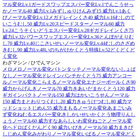
マル
変化
Lv.1
ガードスワップ
エスパー
変化
Lv.1
でんこうせっ
か
ノーマル
40 威力
Lv.1
みずしゅりけん
みず
15 威力
Lv.1
あく
び
ノーマル
変化
Lv.12
メガドレイン
くさ
40 威力
Lv.16
むしのて
いこう
むし
50 威力
Lv.20
スピードスター
ノーマル
60 威力
Lv.24
こうそくいどう
エスパー
変化
Lv.28
ギガドレイン
くさ
75
威力
Lv.32
パワースワップ
エスパー
変化
Lv.36
とんぼがえり
む
し
70 威力
Lv.40
じこさいせい
ノーマル
変化
Lv.44
むしのさざめ
き
むし
90 威力
Lv.48
いのちがけ
かくとう
特殊
Lv.52
どくどく
ど
く
変化
わざマシン / ひでんマシン
メロメロ
ノーマル
変化
バトンタッチ
ノーマル
変化
ないしょば
なし
ノーマル
変化
ドレインパンチ
かくとう
75 威力
アンコー
ル
ノーマル
変化
こらえる
ノーマル
変化
エナジーボール
くさ
90
威力
からげんき
ノーマル
70 威力
きあいだま
かくとう
120 威力
ギガインパクト
ノーマル
150 威力
はかいこうせん
ノーマル
150 威力
まとわりつく
むし
20 威力
きゅうけつ
むし
80 威力
マ
ッドショット
じめん
55 威力
まもる
ノーマル
変化
あまごい
み
ず
変化
ねむる
エスパー
変化
きしかいせい
かくとう
物理
りんし
ょう
ノーマル
60 威力
すなあらし
いわ
変化
ねごと
ノーマル
変
化
ヘドロばくだん
どく
90 威力
いびき
ノーマル
50 威力
まきび
し
じめん
変化
みがわり
ノーマル
変化
いばる
ノーマル
変化
どく