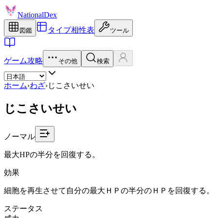
NationalDex
タイプ相性表
図鑑
ツール
ゲーム攻略
その他
検索
ホーム
›
わざ
›
じこさいせい
じこさいせい
ノーマル
最大HPの半分を回復する。
効果
細胞を再生させて自分の最大ＨＰの半分のＨＰを回復する。
ステータス