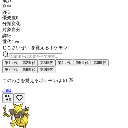
威力
—
命中
—
PP
5
優先度
0
分類
変化
対象
自分
詳細
世代
Gen I
じこさいせい を覚えるポケモン
第1世代
第2世代
第3世代
第4世代
第5世代
第6世代
第7世代
第8世代
第9世代
このわざを覚えるポケモンは 61 匹
#
064