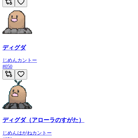
ディグダ
じめん
カントー
#
050
ディグダ（アローラのすがた）
じめん
はがね
カントー