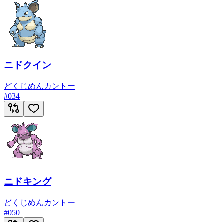
ニドクイン
どく
じめん
カントー
#
034
ニドキング
どく
じめん
カントー
#
050