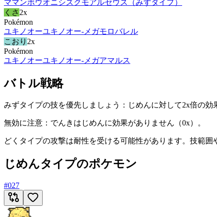
ママンボウ
オニシズクモ
アルセウス（みずタイプ）
くさ
2x
Pokémon
ユキノオー
ユキノオー-メガ
モロバレル
こおり
2x
Pokémon
ユキノオー
ユキノオー-メガ
アマルス
バトル戦略
みずタイプの技を優先しましょう：じめんに対して2x倍の効
無効に注意：でんきはじめんに効果がありません（0x）。
どくタイプの攻撃は耐性を受ける可能性があります。技範囲
じめんタイプのポケモン
#
027