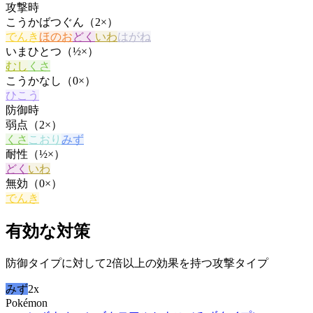
攻撃時
こうかばつぐん（2×）
でんき
ほのお
どく
いわ
はがね
いまひとつ（½×）
むし
くさ
こうかなし（0×）
ひこう
防御時
弱点（2×）
くさ
こおり
みず
耐性（½×）
どく
いわ
無効（0×）
でんき
有効な対策
防御タイプに対して2倍以上の効果を持つ攻撃タイプ
みず
2x
Pokémon