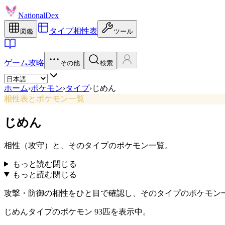
NationalDex
タイプ相性表
図鑑
ツール
ゲーム攻略
その他
検索
ホーム
›
ポケモン
›
タイプ
›
じめん
相性表とポケモン一覧
じめん
相性（攻守）と、そのタイプのポケモン一覧。
もっと読む
閉じる
もっと読む
閉じる
攻撃・防御の相性をひと目で確認し、そのタイプのポケモン
じめんタイプのポケモン 93匹を表示中。