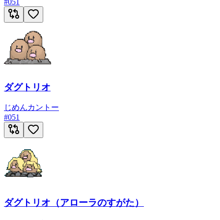
#
051
ダグトリオ
じめん
カントー
#
051
ダグトリオ（アローラのすがた）