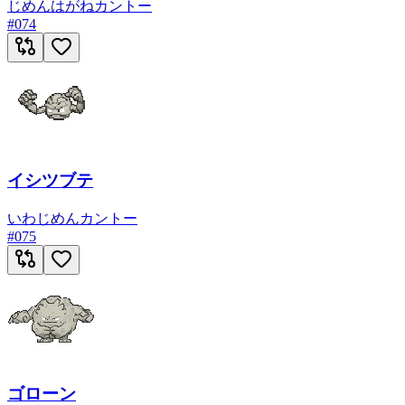
じめん
はがね
カントー
#
074
イシツブテ
いわ
じめん
カントー
#
075
ゴローン