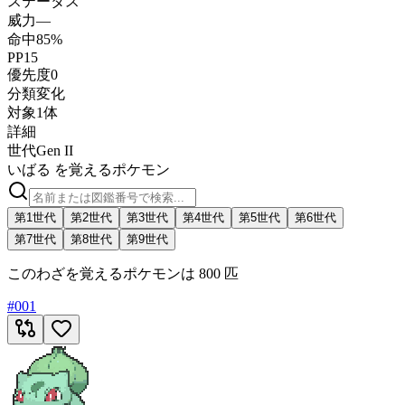
ステータス
威力
—
命中
85%
PP
15
優先度
0
分類
変化
対象
1体
詳細
世代
Gen II
いばる を覚えるポケモン
第1世代
第2世代
第3世代
第4世代
第5世代
第6世代
第7世代
第8世代
第9世代
このわざを覚えるポケモンは 800 匹
#
001