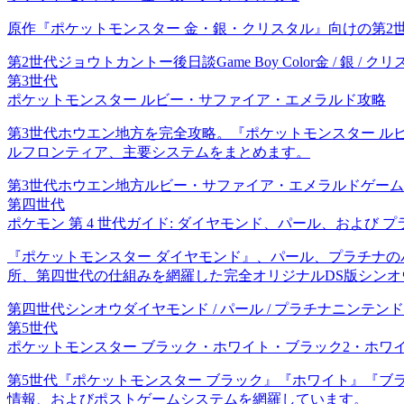
原作『ポケットモンスター 金・銀・クリスタル』向けの第
第2世代
ジョウト
カントー後日談
Game Boy Color
金 / 銀 / ク
第3世代
ポケットモンスター ルビー・サファイア・エメラルド攻略
第3世代ホウエン地方を完全攻略。『ポケットモンスター 
ルフロンティア、主要システムをまとめます。
第3世代
ホウエン地方
ルビー・サファイア・エメラルド
ゲーム
第四世代
ポケモン 第 4 世代ガイド: ダイヤモンド、パール、および プ
『ポケットモンスター ダイヤモンド』、パール、プラチナ
所、第四世代の仕組みを網羅した完全オリジナルDS版シンオ
第四世代
シンオウ
ダイヤモンド / パール / プラチナ
ニンテンド
第5世代
ポケットモンスター ブラック・ホワイト・ブラック2・ホワイ
第5世代『ポケットモンスター ブラック』『ホワイト』『ブ
情報、およびポストゲームシステムを網羅しています。