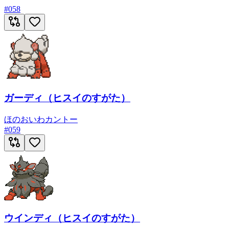
#
058
ガーディ（ヒスイのすがた）
ほのお
いわ
カントー
#
059
ウインディ（ヒスイのすがた）