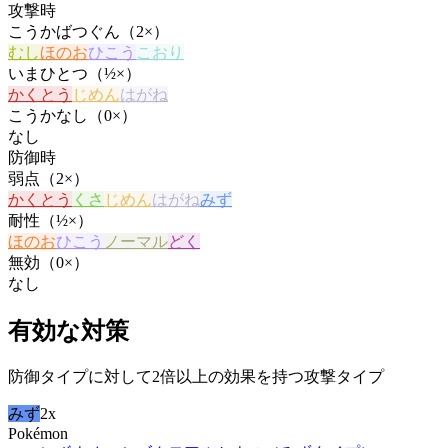
攻撃時
こうかばつぐん（2×）
むし
ほのお
ひこう
こおり
いまひとつ（½×）
かくとう
じめん
はがね
こうかなし（0×）
なし
防御時
弱点（2×）
かくとう
くさ
じめん
はがね
みず
耐性（½×）
ほのお
ひこう
ノーマル
どく
無効（0×）
なし
有効な対策
防御タイプに対して2倍以上の効果を持つ攻撃タイプ
みず
2x
Pokémon