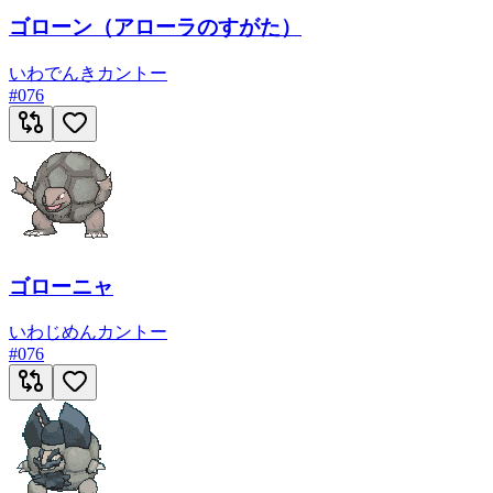
ゴローン（アローラのすがた）
いわ
でんき
カントー
#
076
ゴローニャ
いわ
じめん
カントー
#
076