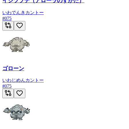
イシツブテ（アローラのすがた）
いわ
でんき
カントー
#
075
ゴローン
いわ
じめん
カントー
#
075