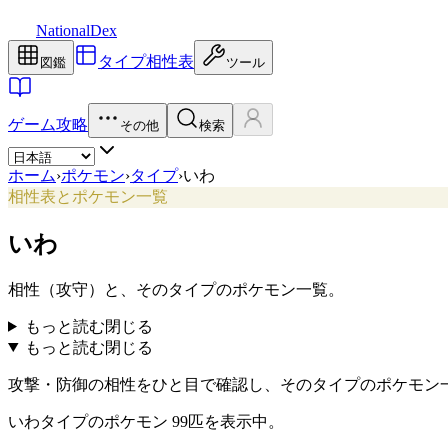
NationalDex
タイプ相性表
図鑑
ツール
ゲーム攻略
その他
検索
ホーム
›
ポケモン
›
タイプ
›
いわ
相性表とポケモン一覧
いわ
相性（攻守）と、そのタイプのポケモン一覧。
もっと読む
閉じる
もっと読む
閉じる
攻撃・防御の相性をひと目で確認し、そのタイプのポケモン
いわタイプのポケモン 99匹を表示中。