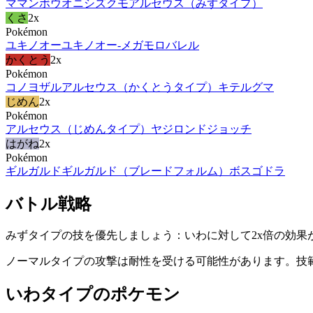
ママンボウ
オニシズクモ
アルセウス（みずタイプ）
くさ
2x
Pokémon
ユキノオー
ユキノオー-メガ
モロバレル
かくとう
2x
Pokémon
コノヨザル
アルセウス（かくとうタイプ）
キテルグマ
じめん
2x
Pokémon
アルセウス（じめんタイプ）
ヤジロン
ドジョッチ
はがね
2x
Pokémon
ギルガルド
ギルガルド（ブレードフォルム）
ボスゴドラ
バトル戦略
みずタイプの技を優先しましょう：いわに対して2x倍の効果
ノーマルタイプの攻撃は耐性を受ける可能性があります。技
いわタイプのポケモン