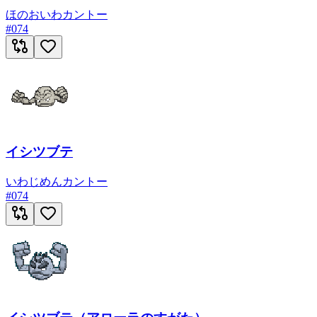
ほのお
いわ
カントー
#
074
イシツブテ
いわ
じめん
カントー
#
074