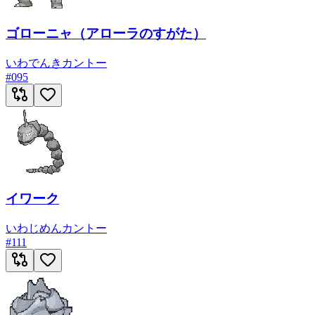
ゴローニャ（アローラのすがた）
いわ
でんき
カントー
#
095
イワーク
いわ
じめん
カントー
#
111