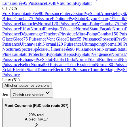
Lunaire
Fée
95 Puissance
Lv.48
Vœu Soin
Psy
Statut
CT / CS
Voix Envoûtante
Fée
80 Puissance
Interversion
Psy
Statut
Amnésie
Psy
St
Brique
Combat
75 Puissance
Plénitude
Psy
Statut
Rayon Chargé
Électrik
Puissance
Damoclès
Normal
120 Puissance
Vampi-Poing
Combat
75 Pui
Puissance
Effort
Normal
Physique
Ténacité
Normal
Statut
Façade
Normal
Puissance
Dégommage
Ténèbres
Physique
Mitra-Poing
Combat
150 Pui
Glace
Glace
75 Puissance
Vent Glace
Glace
55 Puissance
Possessif
Psy
St
Puissance
Ultimawashi
Normal
120 Puissance
Ultimapoing
Normal
80 P
Nocturne
Spectre
Spéciale
Câlinerie
Fée
90 Puissance
Abri
Normal
Statut
Pluie
Eau
Statut
Protection
Psy
Statut
Repos
Psy
Statut
Vengeance
Normal
7
Puissance
Échange
Psy
Statut
Blabla Dodo
Normal
Statut
Ronflement
Nor
Puissance
Bélier
Normal
90 Puissance
Téra Explosion
Normal
80 Puissa
Éclair
Électrik
Statut
Tonnerre
Électrik
90 Puissance
Tour de Magie
Psy
St
Puissance
lieux
(
51
)
Afficher toutes les versions
Jeu :
Choisir une version
Mont Couronné (RdC côté route 207)
20
%
total
À pied
:
Niv.17