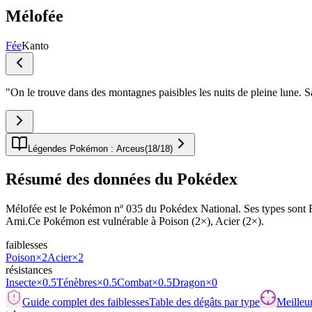
Mélofée
Fée
Kanto
"
On le trouve dans des montagnes paisibles les nuits de pleine lune. Sa
Légendes Pokémon : Arceus
(
18
/
18
)
Résumé des données du Pokédex
Mélofée est le Pokémon nº 035 du Pokédex National. Ses types sont Fée.
Ami.Ce Pokémon est vulnérable à Poison (2×), Acier (2×).
faiblesses
Poison
×2
Acier
×2
résistances
Insecte
×0.5
Ténèbres
×0.5
Combat
×0.5
Dragon
×0
Guide complet des faiblesses
Table des dégâts par type
Meilleur