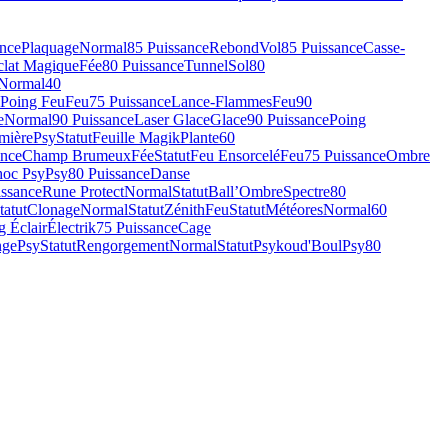
ance
Plaquage
Normal
85 Puissance
Rebond
Vol
85 Puissance
Casse-
clat Magique
Fée
80 Puissance
Tunnel
Sol
80
Normal
40
Poing Feu
Feu
75 Puissance
Lance-Flammes
Feu
90
e
Normal
90 Puissance
Laser Glace
Glace
90 Puissance
Poing
mière
Psy
Statut
Feuille Magik
Plante
60
ance
Champ Brumeux
Fée
Statut
Feu Ensorcelé
Feu
75 Puissance
Ombre
oc Psy
Psy
80 Puissance
Danse
issance
Rune Protect
Normal
Statut
Ball’Ombre
Spectre
80
tatut
Clonage
Normal
Statut
Zénith
Feu
Statut
Météores
Normal
60
g Éclair
Électrik
75 Puissance
Cage
nge
Psy
Statut
Rengorgement
Normal
Statut
Psykoud'Boul
Psy
80