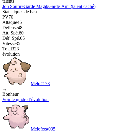
talents
Joli Sourire
Garde Magik
Garde-Ami
(talent caché)
Statistiques de base
PV
70
Attaque
45
Défense
48
Att. Spé.
60
Déf. Spé.
65
Vitesse
35
Total
323
évolution
Mélo
#
173
→
Bonheur
Voir le guide d’évolution
Mélofée
#
035