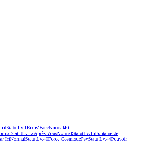
mal
Statut
Lv.1
Écras’Face
Normal
40
ormal
Statut
Lv.12
Après Vous
Normal
Statut
Lv.16
Fontaine de
ar Ici
Normal
Statut
Lv.40
Force Cosmique
Psy
Statut
Lv.44
Pouvoir