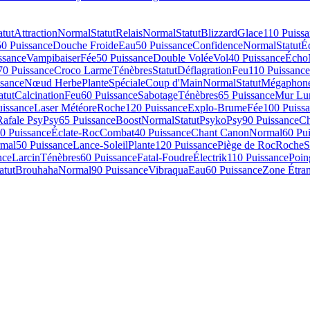
atut
Attraction
Normal
Statut
Relais
Normal
Statut
Blizzard
Glace
110 Puiss
50 Puissance
Douche Froide
Eau
50 Puissance
Confidence
Normal
Statut
É
ssance
Vampibaiser
Fée
50 Puissance
Double Volée
Vol
40 Puissance
Écho
70 Puissance
Croco Larme
Ténèbres
Statut
Déflagration
Feu
110 Puissance
ssance
Nœud Herbe
Plante
Spéciale
Coup d'Main
Normal
Statut
Mégaphon
atut
Calcination
Feu
60 Puissance
Sabotage
Ténèbres
65 Puissance
Mur Lu
uissance
Laser Météore
Roche
120 Puissance
Explo-Brume
Fée
100 Puiss
Rafale Psy
Psy
65 Puissance
Boost
Normal
Statut
Psyko
Psy
90 Puissance
Ch
0 Puissance
Éclate-Roc
Combat
40 Puissance
Chant Canon
Normal
60 Pu
mal
50 Puissance
Lance-Soleil
Plante
120 Puissance
Piège de Roc
Roche
S
nce
Larcin
Ténèbres
60 Puissance
Fatal-Foudre
Électrik
110 Puissance
Poin
atut
Brouhaha
Normal
90 Puissance
Vibraqua
Eau
60 Puissance
Zone Étra