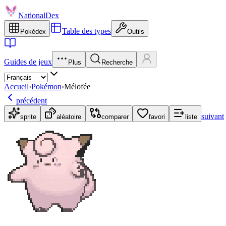
NationalDex
Table des types
Pokédex
Outils
Guides de jeux
Plus
Recherche
Accueil
›
Pokémon
›
Mélofée
précédent
suivant
sprite
aléatoire
comparer
favori
liste