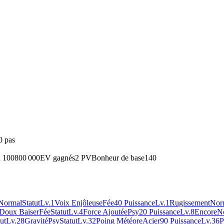
0 pas
u 100
800 000
EV gagnés
2 PV
Bonheur de base
140
Normal
Statut
Lv.1
Voix Enjôleuse
Fée
40 Puissance
Lv.1
Rugissement
Nor
Doux Baiser
Fée
Statut
Lv.4
Force Ajoutée
Psy
20 Puissance
Lv.8
Encore
N
ut
Lv.28
Gravité
Psy
Statut
Lv.32
Poing Météore
Acier
90 Puissance
Lv.36
P