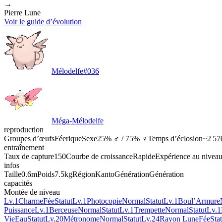
→
Pierre Lune
Voir le guide d’évolution
Mélodelfe
#
036
Méga-Mélodelfe
reproduction
Groupes d’œufs
Féerique
Sexe
25% ♂ / 75% ♀
Temps d’éclosion
~2 57
entraînement
Taux de capture
150
Courbe de croissance
Rapide
Expérience au nivea
infos
Taille
0.6m
Poids
7.5kg
Région
Kanto
Génération
Génération
capacités
Montée de niveau
Lv.1
Charme
Fée
Statut
Lv.1
Photocopie
Normal
Statut
Lv.1
Boul’Armure
Puissance
Lv.1
Berceuse
Normal
Statut
Lv.1
Trempette
Normal
Statut
Lv.1
Vie
Eau
Statut
Lv.20
Métronome
Normal
Statut
Lv.24
Rayon Lune
Fée
Stat