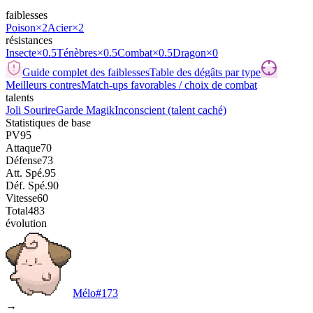
faiblesses
Poison
×2
Acier
×2
résistances
Insecte
×0.5
Ténèbres
×0.5
Combat
×0.5
Dragon
×0
Guide complet des faiblesses
Table des dégâts par type
Meilleurs contres
Match-ups favorables / choix de combat
talents
Joli Sourire
Garde Magik
Inconscient
(talent caché)
Statistiques de base
PV
95
Attaque
70
Défense
73
Att. Spé.
95
Déf. Spé.
90
Vitesse
60
Total
483
évolution
Mélo
#
173
→