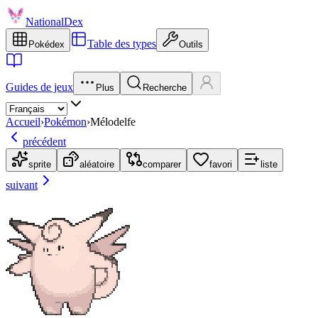
NationalDex
Table des types
Pokédex
Outils
Guides de jeux
Plus
Recherche
Accueil
›
Pokémon
›
Mélodelfe
précédent
sprite
aléatoire
comparer
favori
liste
suivant