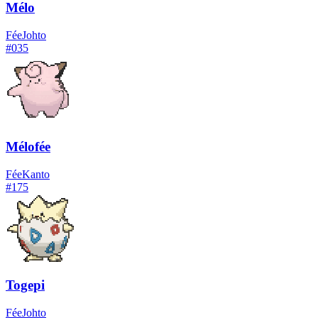
Mélo
Fée
Johto
#
035
Mélofée
Fée
Kanto
#
175
Togepi
Fée
Johto