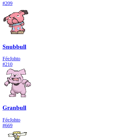
#
209
Snubbull
Fée
Johto
#
210
Granbull
Fée
Johto
#
669