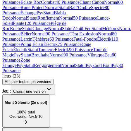
Puissance
Éclate-Roc
Combat
40 Puissance
Chant Canon
Normal
60
Puissance
Rune Protect
Normal
Statut
Ball’Ombre
Spectre
80
Puissance
Échange
Psy
Statut
Blabla
Dodo
Normal
Statut
Ronflement
Normal
50 Puissance
Lance-
Soleil
Plante
120 Puissance
Piège de
Roc
Roche
Statut
Clonage
Normal
Statut
Zénith
Feu
Statut
Météores
Norma
Puissance
Bélier
Normal
90 Puissance
Téra Explosion
Normal
80
Puissance
Larcin
Ténèbres
60 Puissance
Fatal-Foudre
Électrik
110
Puissance
Poing Éclair
Électrik
75 Puissance
Cage
Éclair
Électrik
Statut
Tonnerre
Électrik
90 Puissance
Tour de
Magie
Psy
Statut
Brouhaha
Normal
90 Puissance
Vibraqua
Eau
60
Puissance
Zone
Étrange
Psy
Statut
Rengorgement
Normal
Statut
Psykoud'Boul
Psy
80
Puissance
lieux
(
23
)
Afficher toutes les versions
Jeu :
Choisir une version
Mont Sélénite (2e s-sol)
100
%
total
Overworld
:
Niv.5-10