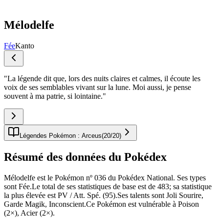
Mélodelfe
Fée
Kanto
"
La légende dit que, lors des nuits claires et calmes, il écoute les
voix de ses semblables vivant sur la lune. Moi aussi, je pense
souvent à ma patrie, si lointaine.
"
Légendes Pokémon : Arceus
(
20
/
20
)
Résumé des données du Pokédex
Mélodelfe est le Pokémon nº 036 du Pokédex National. Ses types
sont Fée.Le total de ses statistiques de base est de 483; sa statistique
la plus élevée est PV / Att. Spé. (95).Ses talents sont Joli Sourire,
Garde Magik, Inconscient.Ce Pokémon est vulnérable à Poison
(2×), Acier (2×).