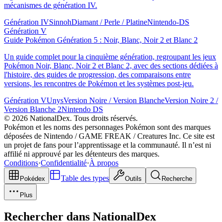
mécanismes de génération IV.
Génération IV
Sinnoh
Diamant / Perle / Platine
Nintendo-DS
Génération V
Guide Pokémon Génération 5 : Noir, Blanc, Noir 2 et Blanc 2
Un guide complet pour la cinquième génération, regroupant les jeux
Pokémon Noir, Blanc, Noir 2 et Blanc 2, avec des sections dédiées à
l'histoire, des guides de progression, des comparaisons entre
versions, les rencontres de Pokémon et les systèmes post-jeu.
Génération V
Unys
Version Noire / Version Blanche
Version Noire 2 /
Version Blanche 2
Nintendo DS
© 2026 NationalDex. Tous droits réservés.
Pokémon et les noms des personnages Pokémon sont des marques
déposées de Nintendo / GAME FREAK / Creatures Inc. Ce site est
un projet de fans pour l’apprentissage et la communauté. Il n’est ni
affilié ni approuvé par les détenteurs des marques.
Conditions
·
Confidentialité
·
À propos
Table des types
Pokédex
Outils
Recherche
Plus
Rechercher dans NationalDex