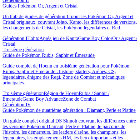
Génération II
Guides Pokémon Or, Argent et Cristal
Un hub de guides de génération II pour les Pokémon Or, Argent et
Cristal originaux, couvrant Johto, Kanto, les différences de versions,
les changements de Cristal, les Pokémon légendaires et Red.
Génération II
Johto
Après-jeu de Kanto
Game Boy Color
Or / Argent /
Cristal
Troisième génération
Guide de Pokémon Rubis, Saphir et Émeraude
Guide complet de Hoenn en troisième génération pour Pokémon
Rubis, Saphir et Émeraude : histoire, starters, Arènes, CS,
légendaires, énigme des Regi, Zone de Combat et mécaniques
principales.
Troisième génération
Région de Hoenn
Rubis / Saphir /
Émeraude
Game Boy Advance
Zone de Combat
Génération IV
Guide Pokémon de quatrième génération : Diamant, Perle et Platine
Un guide complet original DS Sinnoh couvrant les différences entre
les versions Pokémon Diamant, Perle et Platine, le parcours de
l'histoire, les démarreurs, les leaders d'arène, les champions, les
légendaires, les emplacements HM, les lieux importants et les