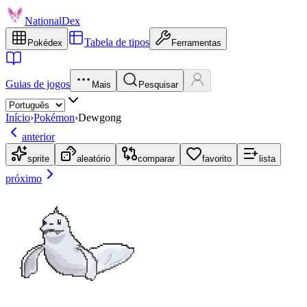
NationalDex
Tabela de tipos
Pokédex
Ferramentas
Guias de jogos
Mais
Pesquisar
Início
›
Pokémon
›
Dewgong
anterior
sprite
aleatório
comparar
favorito
lista
próximo