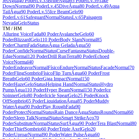
Jet
Água
40 Poder
Lv.33
Brine
Água
65 Poder
Lv.39
Take
Down
Normal
90 Poder
Lv.45
Dive
Água
80 Poder
Lv.49
Aqua
Tail
Água
90 Poder
Lv.55
Ice Beam
Gelo
90
Poder
Lv.61
Safeguard
Normal
Status
Lv.65
Paisagem
Nevada
Gelo
Status
TM / HM
Alluring Voice
Fada
80 Poder
Avalanche
Gelo
60
Poder
Blizzard
Gelo
110 Poder
Body Slam
Normal
85
Poder
Charm
Fada
Status
Água Gelada
Água
50
Poder
Confide
Normal
Status
Curse
Fantasma
Status
Double-
Edge
Normal
120 Poder
Drill Run
Terra
80 Poder
Echoed
Voice
Normal
40
Poder
Endeavor
Normal
Físico
Endure
Normal
Status
Facade
Normal
70
Poder
Fling
Sombrio
Físico
Flip Turn
Água
60 Poder
Frost
Breath
Gelo
60 Poder
Giga Impact
Normal
150
Poder
Haze
Gelo
Status
Helping Hand
Normal
Status
Hydro
Pump
Água
110 Poder
Hyper Beam
Normal
150 Poder
Ice
Spinner
Gelo
80 Poder
Icicle Spear
Gelo
25 Poder
Knock
Off
Sombrio
65 Poder
Liquidation
Água
85 Poder
Muddy
Water
Água
90 Poder
Play Rough
Fada
90
Poder
Protect
Normal
Status
Rain Dance
Água
Status
Round
Normal
60
Poder
Sleep Talk
Normal
Status
Smart Strike
Aço
70
Poder
Substitute
Normal
Status
Surf
Água
90 Poder
Tera Blast
Normal
80
Poder
Thief
Sombrio
60 Poder
Triple Axel
Gelo
20
Poder
Uproar
Normal
90 Poder
Water Pulse
Água
60