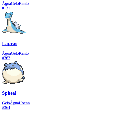
Água
Gelo
Kanto
#
131
Lapras
Água
Gelo
Kanto
#
363
Spheal
Gelo
Água
Hoenn
#
364