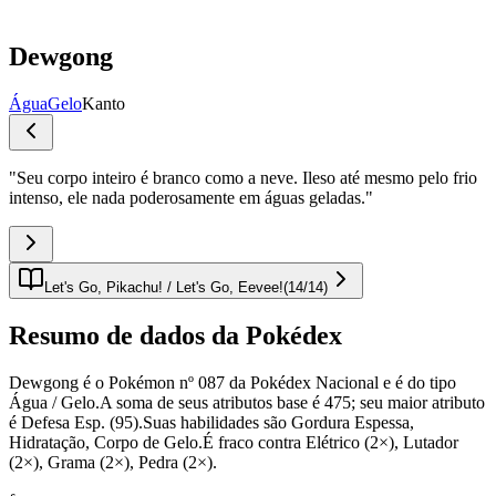
Dewgong
Água
Gelo
Kanto
"
Seu corpo inteiro é branco como a neve. Ileso até mesmo pelo frio
intenso, ele nada poderosamente em águas geladas.
"
Let's Go, Pikachu! / Let's Go, Eevee!
(
14
/
14
)
Resumo de dados da Pokédex
Dewgong é o Pokémon nº 087 da Pokédex Nacional e é do tipo
Água / Gelo.A soma de seus atributos base é 475; seu maior atributo
é Defesa Esp. (95).Suas habilidades são Gordura Espessa,
Hidratação, Corpo de Gelo.É fraco contra Elétrico (2×), Lutador
(2×), Grama (2×), Pedra (2×).