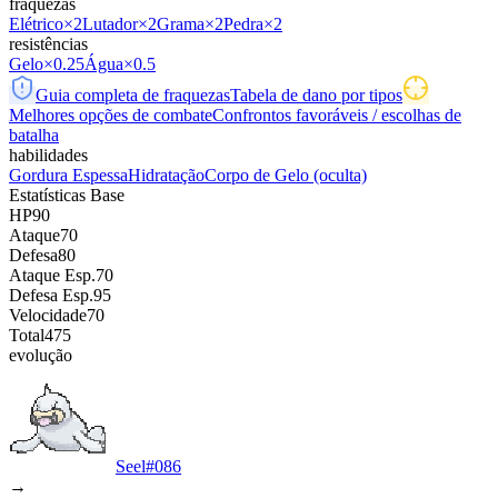
fraquezas
Elétrico
×2
Lutador
×2
Grama
×2
Pedra
×2
resistências
Gelo
×0.25
Água
×0.5
Guia completa de fraquezas
Tabela de dano por tipos
Melhores opções de combate
Confrontos favoráveis / escolhas de
batalha
habilidades
Gordura Espessa
Hidratação
Corpo de Gelo
(oculta)
Estatísticas Base
HP
90
Ataque
70
Defesa
80
Ataque Esp.
70
Defesa Esp.
95
Velocidade
70
Total
475
evolução
Seel
#
086
→