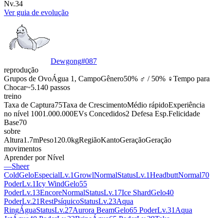
Nv.34
Ver guia de evolução
Dewgong
#
087
reprodução
Grupos de Ovo
Água 1, Campo
Gênero
50% ♂ / 50% ♀
Tempo para
Chocar
~5.140 passos
treino
Taxa de Captura
75
Taxa de Crescimento
Médio rápido
Experiência
no nível 100
1.000.000
EVs Concedidos
2 Defesa Esp.
Felicidade
Base
70
sobre
Altura
1.7m
Peso
120.0kg
Região
Kanto
Geração
Geração
movimentos
Aprender por Nível
—
Sheer
Cold
Gelo
Especial
Lv.1
Growl
Normal
Status
Lv.1
Headbutt
Normal
70
Poder
Lv.1
Icy Wind
Gelo
55
Poder
Lv.13
Encore
Normal
Status
Lv.17
Ice Shard
Gelo
40
Poder
Lv.21
Rest
Psíquico
Status
Lv.23
Aqua
Ring
Água
Status
Lv.27
Aurora Beam
Gelo
65 Poder
Lv.31
Aqua