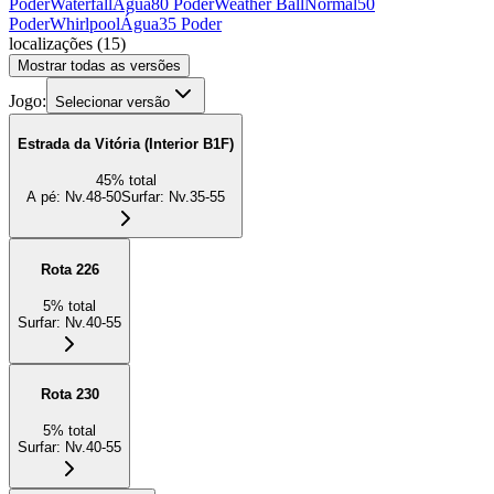
Poder
Waterfall
Água
80 Poder
Weather Ball
Normal
50
Poder
Whirlpool
Água
35 Poder
localizações
(
15
)
Mostrar todas as versões
Jogo:
Selecionar versão
Estrada da Vitória (Interior B1F)
45
%
total
A pé
:
Nv.48-50
Surfar
:
Nv.35-55
Rota 226
5
%
total
Surfar
:
Nv.40-55
Rota 230
5
%
total
Surfar
:
Nv.40-55