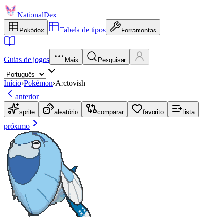
NationalDex
Tabela de tipos
Pokédex
Ferramentas
Guias de jogos
Mais
Pesquisar
Início
›
Pokémon
›
Arctovish
anterior
sprite
aleatório
comparar
favorito
lista
próximo