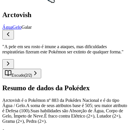
Arctovish
Água
Gelo
Galar
"
A pele em seu rosto é imune a ataques, mas dificuldades
respiratórias fizeram este Pokémon ser extinto de qualquer forma.
"
Escudo
(
2
/
2
)
Resumo de dados da Pokédex
Arctovish é o Pokémon nº 883 da Pokédex Nacional e é do tipo
Água / Gelo.A soma de seus atributos base é 505; seu maior atributo
é Defesa (100).Suas habilidades são Absorção de Água, Corpo de
Gelo, Ímpeto de Neve.É fraco contra Elétrico (2×), Lutador (2×),
Grama (2×), Pedra (2×).