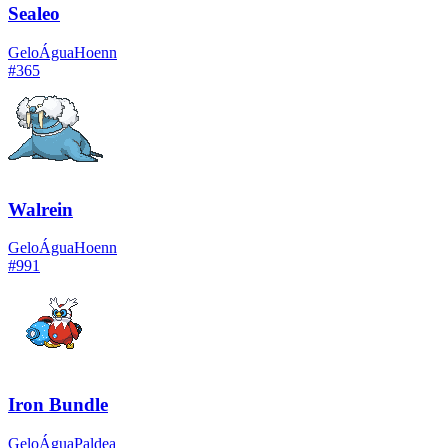
Sealeo
Gelo
Água
Hoenn
#
365
Walrein
Gelo
Água
Hoenn
#
991
Iron Bundle
Gelo
Água
Paldea