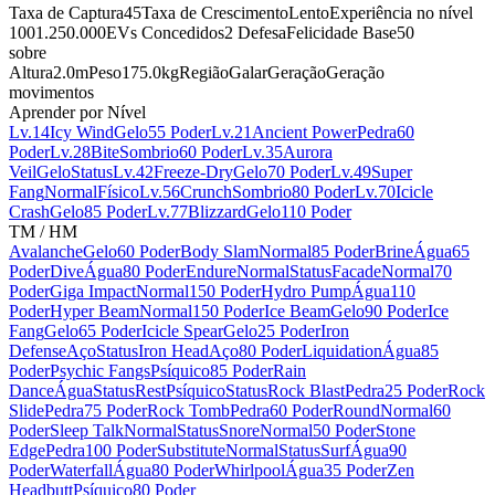
Taxa de Captura
45
Taxa de Crescimento
Lento
Experiência no nível
100
1.250.000
EVs Concedidos
2 Defesa
Felicidade Base
50
sobre
Altura
2.0m
Peso
175.0kg
Região
Galar
Geração
Geração
movimentos
Aprender por Nível
Lv.14
Icy Wind
Gelo
55 Poder
Lv.21
Ancient Power
Pedra
60
Poder
Lv.28
Bite
Sombrio
60 Poder
Lv.35
Aurora
Veil
Gelo
Status
Lv.42
Freeze-Dry
Gelo
70 Poder
Lv.49
Super
Fang
Normal
Físico
Lv.56
Crunch
Sombrio
80 Poder
Lv.70
Icicle
Crash
Gelo
85 Poder
Lv.77
Blizzard
Gelo
110 Poder
TM / HM
Avalanche
Gelo
60 Poder
Body Slam
Normal
85 Poder
Brine
Água
65
Poder
Dive
Água
80 Poder
Endure
Normal
Status
Facade
Normal
70
Poder
Giga Impact
Normal
150 Poder
Hydro Pump
Água
110
Poder
Hyper Beam
Normal
150 Poder
Ice Beam
Gelo
90 Poder
Ice
Fang
Gelo
65 Poder
Icicle Spear
Gelo
25 Poder
Iron
Defense
Aço
Status
Iron Head
Aço
80 Poder
Liquidation
Água
85
Poder
Psychic Fangs
Psíquico
85 Poder
Rain
Dance
Água
Status
Rest
Psíquico
Status
Rock Blast
Pedra
25 Poder
Rock
Slide
Pedra
75 Poder
Rock Tomb
Pedra
60 Poder
Round
Normal
60
Poder
Sleep Talk
Normal
Status
Snore
Normal
50 Poder
Stone
Edge
Pedra
100 Poder
Substitute
Normal
Status
Surf
Água
90
Poder
Waterfall
Água
80 Poder
Whirlpool
Água
35 Poder
Zen
Headbutt
Psíquico
80 Poder