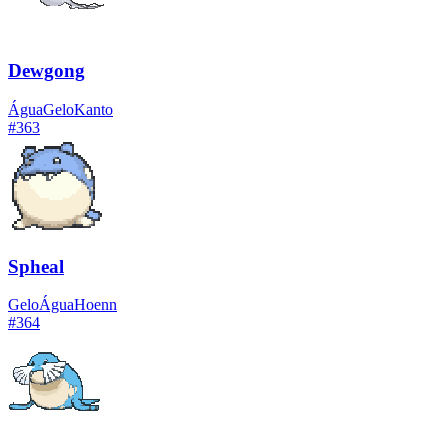
Dewgong
Água
Gelo
Kanto
#
363
Spheal
Gelo
Água
Hoenn
#
364