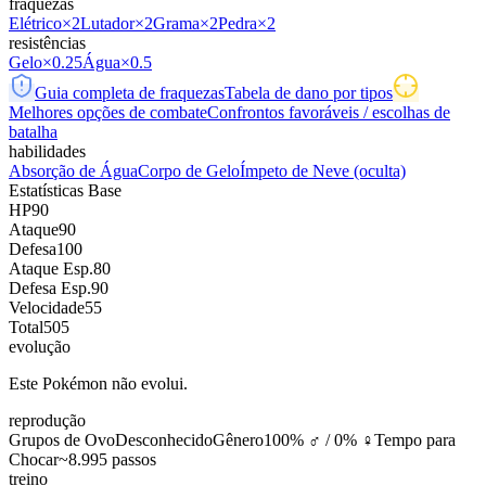
fraquezas
Elétrico
×2
Lutador
×2
Grama
×2
Pedra
×2
resistências
Gelo
×0.25
Água
×0.5
Guia completa de fraquezas
Tabela de dano por tipos
Melhores opções de combate
Confrontos favoráveis / escolhas de
batalha
habilidades
Absorção de Água
Corpo de Gelo
Ímpeto de Neve
(oculta)
Estatísticas Base
HP
90
Ataque
90
Defesa
100
Ataque Esp.
80
Defesa Esp.
90
Velocidade
55
Total
505
evolução
Este Pokémon não evolui.
reprodução
Grupos de Ovo
Desconhecido
Gênero
100% ♂ / 0% ♀
Tempo para
Chocar
~8.995 passos
treino