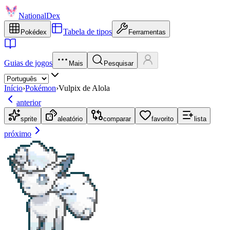
NationalDex
Tabela de tipos
Pokédex
Ferramentas
Guias de jogos
Mais
Pesquisar
Início
›
Pokémon
›
Vulpix de Alola
anterior
sprite
aleatório
comparar
favorito
lista
próximo