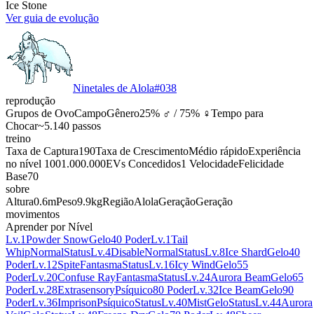
Ice Stone
Ver guia de evolução
Ninetales de Alola
#
038
reprodução
Grupos de Ovo
Campo
Gênero
25% ♂ / 75% ♀
Tempo para
Chocar
~5.140 passos
treino
Taxa de Captura
190
Taxa de Crescimento
Médio rápido
Experiência
no nível 100
1.000.000
EVs Concedidos
1 Velocidade
Felicidade
Base
70
sobre
Altura
0.6m
Peso
9.9kg
Região
Alola
Geração
Geração
movimentos
Aprender por Nível
Lv.1
Powder Snow
Gelo
40 Poder
Lv.1
Tail
Whip
Normal
Status
Lv.4
Disable
Normal
Status
Lv.8
Ice Shard
Gelo
40
Poder
Lv.12
Spite
Fantasma
Status
Lv.16
Icy Wind
Gelo
55
Poder
Lv.20
Confuse Ray
Fantasma
Status
Lv.24
Aurora Beam
Gelo
65
Poder
Lv.28
Extrasensory
Psíquico
80 Poder
Lv.32
Ice Beam
Gelo
90
Poder
Lv.36
Imprison
Psíquico
Status
Lv.40
Mist
Gelo
Status
Lv.44
Aurora