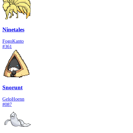
Ninetales
Fogo
Kanto
#
361
Snorunt
Gelo
Hoenn
#
087