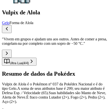
Vulpix de Alola
Gelo
Forma de Alola
"
Vivem em grupos e ajudam uns aos outros. Antes de comer a presa,
congelam-na por completo com um sopro de −50 °C.
"
Ultra Lua
(
4
/
4
)
Resumo de dados da Pokédex
Vulpix de Alola é o Pokémon nº 037 da Pokédex Nacional e é do
tipo Gelo.A soma de seus atributos base é 299; seu maior atributo é
Defesa Esp. / Velocidade (65).Suas habilidades são Manto de Neve,
Alerta de Neve.É fraco contra Lutador (2×), Fogo (2×), Pedra (2×),
Aço (2×).