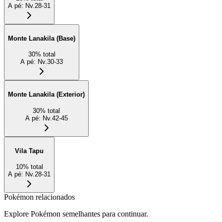
A pé
:
Nv.28-31
Monte Lanakila (Base)
30
%
total
A pé
:
Nv.30-33
Monte Lanakila (Exterior)
30
%
total
A pé
:
Nv.42-45
Vila Tapu
10
%
total
A pé
:
Nv.28-31
Pokémon relacionados
Explore Pokémon semelhantes para continuar.