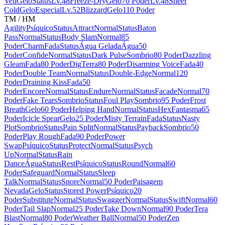
Veil
Gelo
Status
Lv.48
Freeze-Dry
Gelo
70 Poder
Lv.48
Sheer
Cold
Gelo
Especial
Lv.52
Blizzard
Gelo
110 Poder
TM / HM
Agility
Psíquico
Status
Attract
Normal
Status
Baton
Pass
Normal
Status
Body Slam
Normal
85
Poder
Charm
Fada
Status
Água Gelada
Água
50
Poder
Confide
Normal
Status
Dark Pulse
Sombrio
80 Poder
Dazzling
Gleam
Fada
80 Poder
Dig
Terra
80 Poder
Disarming Voice
Fada
40
Poder
Double Team
Normal
Status
Double-Edge
Normal
120
Poder
Draining Kiss
Fada
50
Poder
Encore
Normal
Status
Endure
Normal
Status
Facade
Normal
70
Poder
Fake Tears
Sombrio
Status
Foul Play
Sombrio
95 Poder
Frost
Breath
Gelo
60 Poder
Helping Hand
Normal
Status
Hex
Fantasma
65
Poder
Icicle Spear
Gelo
25 Poder
Misty Terrain
Fada
Status
Nasty
Plot
Sombrio
Status
Pain Split
Normal
Status
Payback
Sombrio
50
Poder
Play Rough
Fada
90 Poder
Power
Swap
Psíquico
Status
Protect
Normal
Status
Psych
Up
Normal
Status
Rain
Dance
Água
Status
Rest
Psíquico
Status
Round
Normal
60
Poder
Safeguard
Normal
Status
Sleep
Talk
Normal
Status
Snore
Normal
50 Poder
Paisagem
Nevada
Gelo
Status
Stored Power
Psíquico
20
Poder
Substitute
Normal
Status
Swagger
Normal
Status
Swift
Normal
60
Poder
Tail Slap
Normal
25 Poder
Take Down
Normal
90 Poder
Tera
Blast
Normal
80 Poder
Weather Ball
Normal
50 Poder
Zen