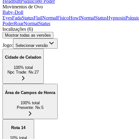
Headbutt
Psíquico
80 Poder
Movimentos de Ovo
Baby-Doll
Eyes
Fada
Status
Flail
Normal
Físico
Howl
Normal
Status
Hypnosis
Psíqui
Poder
Roar
Normal
Status
localizações
(
6
)
Mostrar todas as versões
Jogo:
Selecionar versão
Cidade de Celadon
100
%
total
Npc Trade
:
Nv.27
Área de Campos de Honra
100
%
total
Presente
:
Nv.5
Rota 14
10
%
total