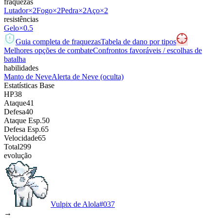
fraquezas
Lutador
×2
Fogo
×2
Pedra
×2
Aço
×2
resistências
Gelo
×0.5
Guia completa de fraquezas
Tabela de dano por tipos
Melhores opções de combate
Confrontos favoráveis / escolhas de
batalha
habilidades
Manto de Neve
Alerta de Neve
(oculta)
Estatísticas Base
HP
38
Ataque
41
Defesa
40
Ataque Esp.
50
Defesa Esp.
65
Velocidade
65
Total
299
evolução
Vulpix de Alola
#
037
→