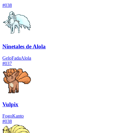
#
038
Ninetales de Alola
Gelo
Fada
Alola
#
037
Vulpix
Fogo
Kanto
#
038