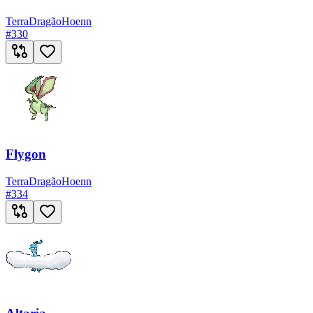
Terra
Dragão
Hoenn
#
330
Flygon
Terra
Dragão
Hoenn
#
334