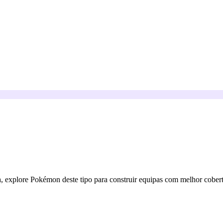
a, explore Pokémon deste tipo para construir equipas com melhor cobert