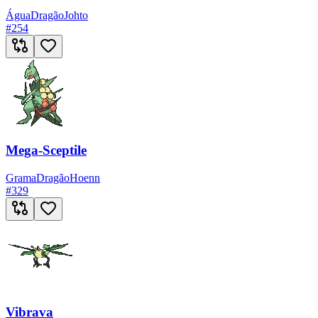
Água
Dragão
Johto
#
254
Mega-Sceptile
Grama
Dragão
Hoenn
#
329
Vibrava