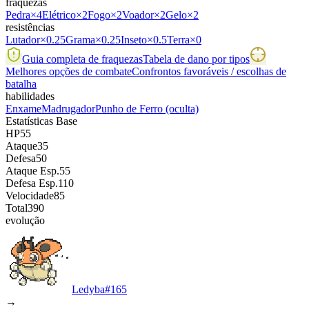
fraquezas
Pedra
×4
Elétrico
×2
Fogo
×2
Voador
×2
Gelo
×2
resistências
Lutador
×0.25
Grama
×0.25
Inseto
×0.5
Terra
×0
Guia completa de fraquezas
Tabela de dano por tipos
Melhores opções de combate
Confrontos favoráveis / escolhas de
batalha
habilidades
Enxame
Madrugador
Punho de Ferro
(oculta)
Estatísticas Base
HP
55
Ataque
35
Defesa
50
Ataque Esp.
55
Defesa Esp.
110
Velocidade
85
Total
390
evolução
Ledyba
#
165
→