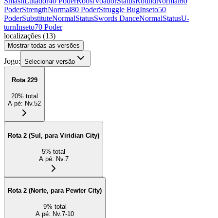
Smash
Lutador
40 Poder
Roost
Voador
Status
Round
Normal
60
Poder
Strength
Normal
80 Poder
Struggle Bug
Inseto
50
Poder
Substitute
Normal
Status
Swords Dance
Normal
Status
U-
turn
Inseto
70 Poder
localizações
(
13
)
Mostrar todas as versões
Jogo:
Selecionar versão
Rota 229
20
%
total
A pé
:
Nv.52
Rota 2 (Sul, para Viridian City)
5
%
total
A pé
:
Nv.7
Rota 2 (Norte, para Pewter City)
9
%
total
A pé
:
Nv.7-10