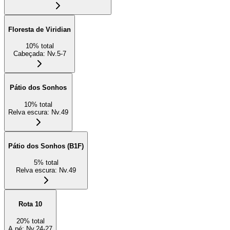
Floresta de Viridian
10
%
total
Cabeçada
:
Nv.5-7
Pátio dos Sonhos
10
%
total
Relva escura
:
Nv.49
Pátio dos Sonhos (B1F)
5
%
total
Relva escura
:
Nv.49
Rota 10
20
%
total
A pé
:
Nv.24-27