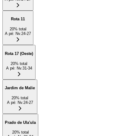
Rota 11
20
%
total
A pé
:
Nv.24-27
Rota 17 (Oeste)
20
%
total
A pé
:
Nv.31-34
Jardim de Malie
20
%
total
A pé
:
Nv.24-27
Prado de Ula'ula
20
%
total