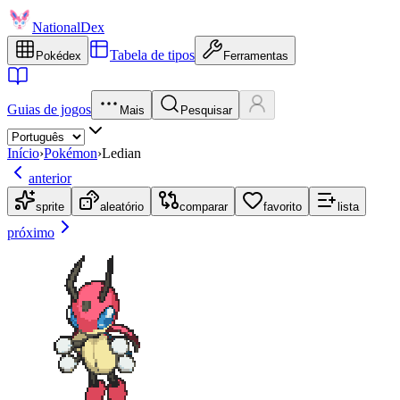
NationalDex
Tabela de tipos
Pokédex
Ferramentas
Guias de jogos
Mais
Pesquisar
Início
›
Pokémon
›
Ledian
anterior
sprite
aleatório
comparar
favorito
lista
próximo