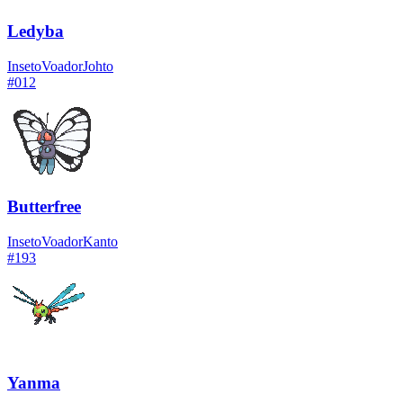
Ledyba
Inseto
Voador
Johto
#
012
Butterfree
Inseto
Voador
Kanto
#
193
Yanma