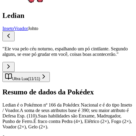
Ledian
Inseto
Voador
Johto
"
Ele voa pelo céu noturno, espalhando um pó cintilante. Segundo
alguns, se esse pó grudar em você, coisas boas acontecerão.
"
Ultra Lua
(
11
/
11
)
Resumo de dados da Pokédex
Ledian é o Pokémon nº 166 da Pokédex Nacional e é do tipo Inseto
/ Voador.A soma de seus atributos base é 390; seu maior atributo é
Defesa Esp. (110).Suas habilidades são Enxame, Madrugador,
Punho de Ferro.É fraco contra Pedra (4×), Elétrico (2×), Fogo (2×),
Voador (2×), Gelo (2×).