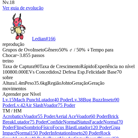
Nv.18
Ver guia de evolução
Ledian
#
166
reprodução
Grupos de Ovo
Inseto
Gênero
50% ♂ / 50% ♀
Tempo para
Chocar
~3.855 passos
treino
Taxa de Captura
90
Taxa de Crescimento
Rápido
Experiência no nível
100
800.000
EVs Concedidos
2 Defesa Esp.
Felicidade Base
70
sobre
Altura
1.4m
Peso
35.6kg
Região
Johto
Geração
Geração
movimentos
Aprender por Nível
Lv.15
Mach Punch
Lutador
40 Poder
Lv.38
Bug Buzz
Inseto
90
Poder
Lv.42
Air Slash
Voador
75 Poder
TM / HM
Acrobatics
Voador
55 Poder
Aerial Ace
Voador
60 Poder
Brick
Break
Lutador
75 Poder
Confide
Normal
Status
Facade
Normal
70
Poder
Fling
Sombrio
Físico
Focus Blast
Lutador
120 Poder
Giga
Impact
Normal
150 Poder
Infestation
Inseto
20 Poder
Rock