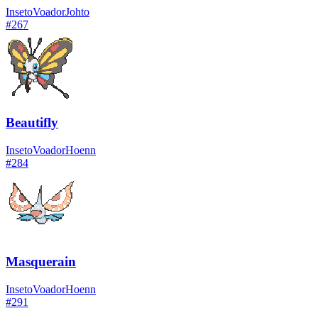
Inseto
Voador
Johto
#
267
Beautifly
Inseto
Voador
Hoenn
#
284
Masquerain
Inseto
Voador
Hoenn
#
291