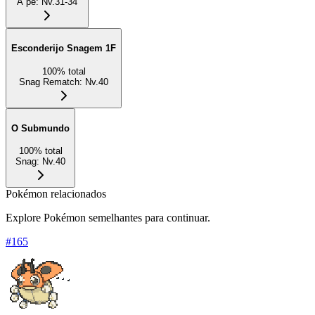
A pé
:
Nv.31-34
Esconderijo Snagem 1F
100
%
total
Snag Rematch
:
Nv.40
O Submundo
100
%
total
Snag
:
Nv.40
Pokémon relacionados
Explore Pokémon semelhantes para continuar.
#
165