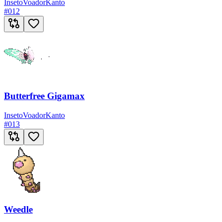
Inseto
Voador
Kanto
#
012
Butterfree Gigamax
Inseto
Voador
Kanto
#
013
Weedle