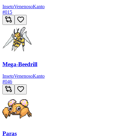
Inseto
Venenoso
Kanto
#
015
Mega-Beedrill
Inseto
Venenoso
Kanto
#
046
Paras