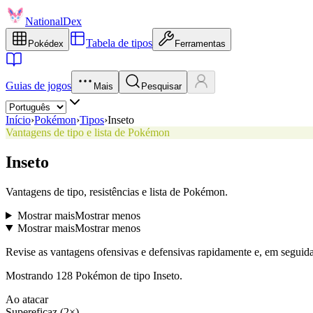
NationalDex
Tabela de tipos
Pokédex
Ferramentas
Guias de jogos
Mais
Pesquisar
Início
›
Pokémon
›
Tipos
›
Inseto
Vantagens de tipo e lista de Pokémon
Inseto
Vantagens de tipo, resistências e lista de Pokémon.
Mostrar mais
Mostrar menos
Mostrar mais
Mostrar menos
Revise as vantagens ofensivas e defensivas rapidamente e, em seguid
Mostrando 128 Pokémon de tipo Inseto.
Ao atacar
Supereficaz (2×)